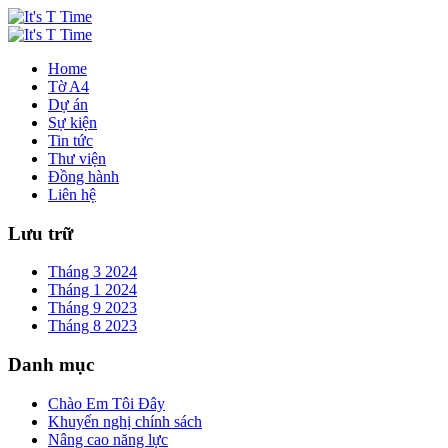
Home
Tờ A4
Dự án
Sự kiện
Tin tức
Thư viện
Đồng hành
Liên hệ
Lưu trữ
Tháng 3 2024
Tháng 1 2024
Tháng 9 2023
Tháng 8 2023
Danh mục
Chào Em Tôi Đây
Khuyến nghị chính sách
Nâng cao năng lực