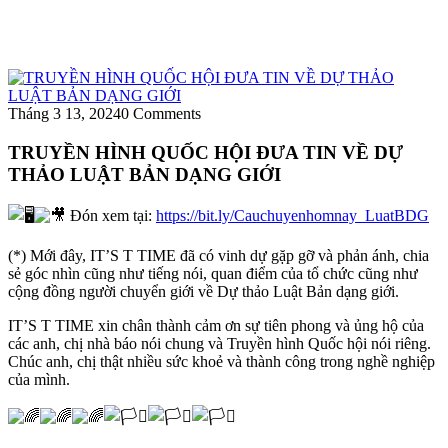
Tháng 3 13, 2024
0 Comments
TRUYỀN HÌNH QUỐC HỘI ĐƯA TIN VỀ DỰ
THẢO LUẬT BẢN DẠNG GIỚI
Đón xem tại:
https://bit.ly/Cauchuyenhomnay_LuatBDG
(*) Mới đây, IT’S T TIME đã có vinh dự gặp gỡ và phản ánh, chia
sẻ góc nhìn cũng như tiếng nói, quan điểm của tổ chức cũng như
cộng đồng người chuyển giới về Dự thảo Luật Bản dạng giới.
IT’S T TIME xin chân thành cảm ơn sự tiên phong và ủng hộ của
các anh, chị nhà báo nói chung và Truyền hình Quốc hội nói riêng.
Chúc anh, chị thật nhiều sức khoẻ và thành công trong nghề nghiệp
của mình.