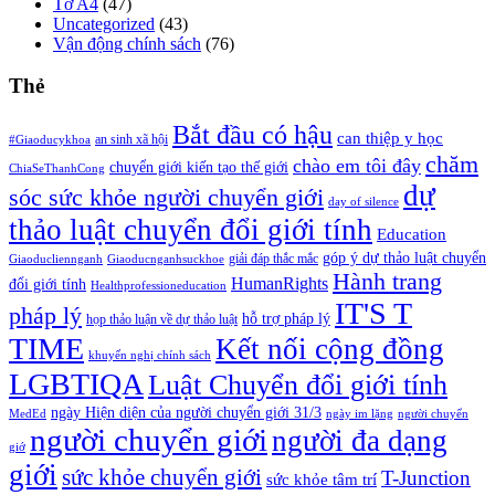
Tờ A4
(47)
Uncategorized
(43)
Vận động chính sách
(76)
Thẻ
Bắt đầu có hậu
can thiệp y học
an sinh xã hội
#Giaoducykhoa
chăm
chào em tôi đây
chuyển giới kiến tạo thế giới
ChiaSeThanhCong
dự
sóc sức khỏe người chuyển giới
day of silence
thảo luật chuyển đổi giới tính
Education
góp ý dự thảo luật chuyển
giải đáp thắc mắc
Giaoducliennganh
Giaoducnganhsuckhoe
Hành trang
HumanRights
đổi giới tính
Healthprofessioneducation
IT'S T
pháp lý
hỗ trợ pháp lý
họp thảo luận về dự thảo luật
TIME
Kết nối cộng đồng
khuyến nghị chính sách
LGBTIQA
Luật Chuyển đổi giới tính
ngày Hiện diện của người chuyển giới 31/3
MedEd
ngày im lặng
người chuyển
người chuyển giới
người đa dạng
giớ
giới
sức khỏe chuyển giới
T-Junction
sức khỏe tâm trí