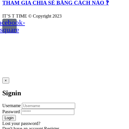
THAM GIA CHIA SẺ BẰNG CÁCH NÀO ❓
IT’S T TIME © Copyright 2023
acebook-
square
×
Signin
Username
Password
Lost your password?
Don't have an account
Register