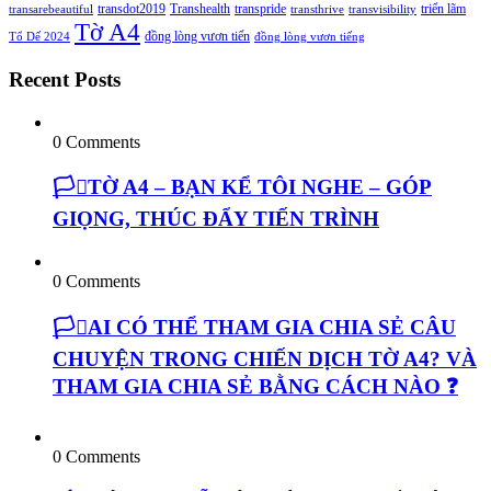
transdot2019
Transhealth
transpride
triển lãm
transarebeautiful
transthrive
transvisibility
Tờ A4
đồng lòng vươn tiến
Tổ Dế 2024
đồng lòng vươn tiếng
Recent Posts
0 Comments
🏳️‍⚧️TỜ A4 – BẠN KỂ TÔI NGHE – GÓP
GIỌNG, THÚC ĐẨY TIẾN TRÌNH
0 Comments
🏳️‍⚧️AI CÓ THỂ THAM GIA CHIA SẺ CÂU
CHUYỆN TRONG CHIẾN DỊCH TỜ A4? VÀ
THAM GIA CHIA SẺ BẰNG CÁCH NÀO ❓
0 Comments