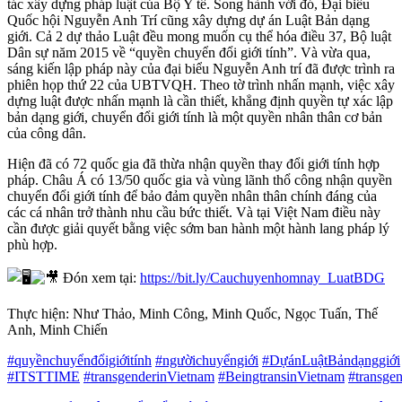
tác xây dựng pháp luật của Bộ Y tế. Song hành với đó, Đại biểu
Quốc hội Nguyễn Anh Trí cũng xây dựng dự án Luật Bản dạng
giới. Cả 2 dự thảo Luật đều mong muốn cụ thể hóa điều 37, Bộ luật
Dân sự năm 2015 về “quyền chuyển đổi giới tính”. Và vừa qua,
sáng kiến lập pháp này của đại biểu Nguyễn Anh trí đã được trình ra
phiên họp thứ 22 của UBTVQH. Theo tờ trình nhấn mạnh, việc xây
dựng luật được nhấn mạnh là cần thiết, khẳng định quyền tự xác lập
bản dạng giới, chuyển đổi giới tính là một quyền nhân thân cơ bản
của công dân.
Hiện đã có 72 quốc gia đã thừa nhận quyền thay đổi giới tính hợp
pháp. Châu Á có 13/50 quốc gia và vùng lãnh thổ công nhận quyền
chuyển đổi giới tính để bảo đảm quyền nhân thân chính đáng của
các cá nhân trở thành nhu cầu bức thiết. Và tại Việt Nam điều này
cần được giải quyết bằng việc sớm ban hành một hành lang pháp lý
phù hợp.
Đón xem tại:
https://bit.ly/Cauchuyenhomnay_LuatBDG
Thực hiện: Như Thảo, Minh Công, Minh Quốc, Ngọc Tuấn, Thế
Anh, Minh Chiến
#quyềnchuyểnđổigiớitính
#ngườichuyểngiới
#DựánLuậtBảndạnggiới
#ITSTTIME
#transgenderinVietnam
#BeingtransinVietnam
#transgen