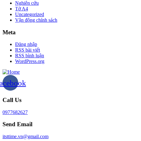
Nghiên cứu
Tờ A4
Uncategorized
Vận động chính sách
Meta
Đăng nhập
RSS bài viết
RSS bình luận
WordPress.org
acebook
Call Us
0977682627
Send Email
itsttime.vn@gmail.com