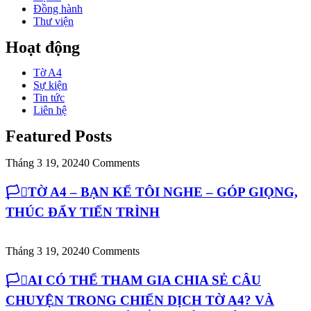
Đồng hành
Thư viện
Hoạt động
Tờ A4
Sự kiện
Tin tức
Liên hệ
Featured Posts
Tháng 3 19, 2024
0 Comments
🏳️‍⚧️TỜ A4 – BẠN KỂ TÔI NGHE – GÓP GIỌNG,
THÚC ĐẨY TIẾN TRÌNH
Tháng 3 19, 2024
0 Comments
🏳️‍⚧️AI CÓ THỂ THAM GIA CHIA SẺ CÂU
CHUYỆN TRONG CHIẾN DỊCH TỜ A4? VÀ