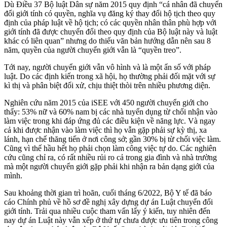
Dù Điều 37 Bộ luật Dân sự năm 2015 quy định “cá nhân đã chuyển
đổi giới tính có quyền, nghĩa vụ đăng ký thay đổi hộ tịch theo quy
định của pháp luật về hộ tịch; có các quyền nhân thân phù hợp với
giới tính đã được chuyển đổi theo quy định của Bộ luật này và luật
khác có liên quan” nhưng do thiếu văn bản hướng dẫn nên sau 8
năm, quyền của người chuyển giới vẫn là “quyền treo”.
Tới nay, người chuyển giới vẫn vô hình và là một ẩn số với pháp
luật. Do các định kiến trong xã hội, họ thường phải đối mặt với sự
kì thị và phân biệt đối xử, chịu thiệt thòi trên nhiều phương diện.
Nghiên cứu năm 2015 của iSEE với 450 người chuyển giới cho
thấy: 53% nữ và 60% nam bị các nhà tuyển dụng từ chối nhận vào
làm việc trong khi đáp ứng đủ các điều kiện về năng lực. Và ngay
cả khi được nhận vào làm việc thì họ vẫn gặp phải sự kỳ thị, xa
lánh, hạn chế thăng tiến ở nơi công sở; gần 30% bị từ chối việc làm.
Cũng vì thế hầu hết họ phải chọn làm công việc tự do. Các nghiên
cứu cũng chỉ ra, có rất nhiều rủi ro cả trong gia đình và nhà trường
mà một người chuyển giới gặp phải khi nhận ra bản dạng giới của
mình.
Sau khoảng thời gian trì hoãn, cuối tháng 6/2022, Bộ Y tế đã báo
cáo Chính phủ về hồ sơ đề nghị xây dựng dự án Luật chuyển đổi
giới tính. Trải qua nhiều cuộc tham vấn lấy ý kiến, tuy nhiên đến
nay dự án Luật này vẫn xếp ở thứ tự chưa được ưu tiên trong công