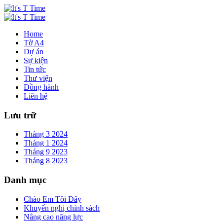
Home
Tờ A4
Dự án
Sự kiện
Tin tức
Thư viện
Đồng hành
Liên hệ
Lưu trữ
Tháng 3 2024
Tháng 1 2024
Tháng 9 2023
Tháng 8 2023
Danh mục
Chào Em Tôi Đây
Khuyến nghị chính sách
Nâng cao năng lực