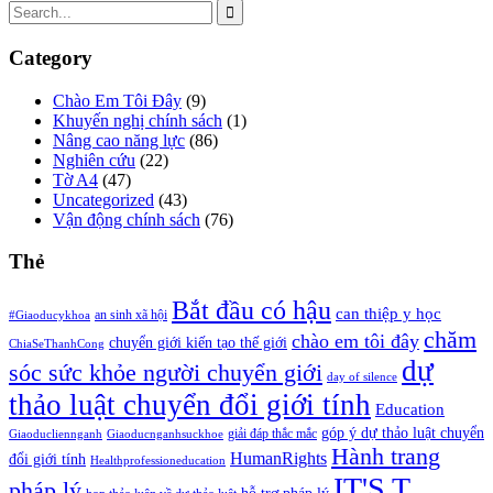
Category
Chào Em Tôi Đây
(9)
Khuyến nghị chính sách
(1)
Nâng cao năng lực
(86)
Nghiên cứu
(22)
Tờ A4
(47)
Uncategorized
(43)
Vận động chính sách
(76)
Thẻ
Bắt đầu có hậu
can thiệp y học
an sinh xã hội
#Giaoducykhoa
chăm
chào em tôi đây
chuyển giới kiến tạo thế giới
ChiaSeThanhCong
dự
sóc sức khỏe người chuyển giới
day of silence
thảo luật chuyển đổi giới tính
Education
góp ý dự thảo luật chuyển
giải đáp thắc mắc
Giaoducliennganh
Giaoducnganhsuckhoe
Hành trang
HumanRights
đổi giới tính
Healthprofessioneducation
IT'S T
pháp lý