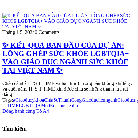
Tháng 1 5, 2024
0 Comments
✨ KẾT QUẢ BAN ĐẦU CỦA DỰ ÁN:
LỒNG GHÉP SỨC KHỎE LGBTQIA+
VÀO GIÁO DỤC NGÀNH SỨC KHỎE
TẠI VIỆT NAM ✨
Chào cả nhà IT’S T TIME và bạn hữu! Trong bầu không khí lễ lạc
và cuối năm, IT’S T TIME xin được chia sẻ những thành tựu rất
đáng
Tags:
#Giaoducykhoa
ChiaSeThanhCong
Giaoducliennganh
Giaoducn
T TIME
LGBTIQA
MedEd
Transhealth
Đồng hành cùng Tờ A4
Tìm kiếm