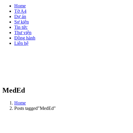
Home
Tờ A4
Dự án
Sự kiện
Tin tức
Thư viện
Đồng hành
Liên hệ
MedEd
Home
Posts tagged"MedEd"