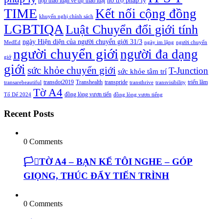
hỗ trợ pháp lý
họp thảo luận về dự thảo luật
TIME
Kết nối cộng đồng
khuyến nghị chính sách
LGBTIQA
Luật Chuyển đổi giới tính
ngày Hiện diện của người chuyển giới 31/3
MedEd
ngày im lặng
người chuyển
người chuyển giới
người đa dạng
giớ
giới
sức khỏe chuyển giới
T-Junction
sức khỏe tâm trí
transdot2019
Transhealth
transpride
triển lãm
transarebeautiful
transthrive
transvisibility
Tờ A4
đồng lòng vươn tiến
Tổ Dế 2024
đồng lòng vươn tiếng
Recent Posts
0 Comments
🏳️‍⚧️TỜ A4 – BẠN KỂ TÔI NGHE – GÓP
GIỌNG, THÚC ĐẨY TIẾN TRÌNH
0 Comments