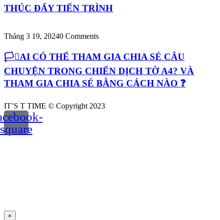
THÚC ĐẨY TIẾN TRÌNH
Tháng 3 19, 2024
0 Comments
🏳️‍⚧️AI CÓ THỂ THAM GIA CHIA SẺ CÂU
CHUYỆN TRONG CHIẾN DỊCH TỜ A4? VÀ
THAM GIA CHIA SẺ BẰNG CÁCH NÀO ❓
IT’S T TIME © Copyright 2023
acebook-
square
×