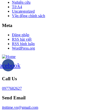
Nghiên cứu
Tờ A4
Uncategorized
Vận động chính sách
Meta
Đăng nhập
RSS bài viết
RSS bình luận
WordPress.org
acebook
Call Us
0977682627
Send Email
itsttime.vn@gmail.com