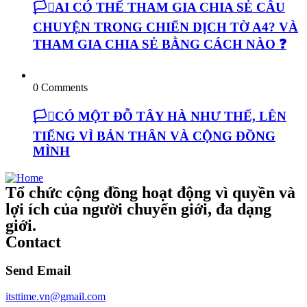
🏳️‍⚧️AI CÓ THỂ THAM GIA CHIA SẺ CÂU
CHUYỆN TRONG CHIẾN DỊCH TỜ A4? VÀ
THAM GIA CHIA SẺ BẰNG CÁCH NÀO ❓
0 Comments
🏳️‍⚧️CÓ MỘT ĐỖ TÂY HÀ NHƯ THẾ, LÊN
TIẾNG VÌ BẢN THÂN VÀ CỘNG ĐỒNG
MÌNH
Tổ chức cộng đồng hoạt động vì quyền và
lợi ích của người chuyển giới, đa dạng
giới.
Contact
Send Email
itsttime.vn@gmail.com