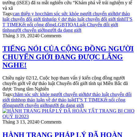
trường (iSEE) đã ra mắt nghiên cứu “Khám phá về trải nghiệm y tế
và xã
Tags:
can thiệp y học
chăm sóc sức khỏe người chuyển giới
dự thảo
luật chuyển đổi giới tính
góp ý dự thảo luật chuyển đổi giới tính
IT'S
T TIME
Kết nối cộng đồng
LGBTIQA
Luật Chuyển đổi giới
tính
người chuyển giới
người đa dạng giới
Tháng 3 19, 2024
0 Comments
TIẾNG NÓI CỦA CỘNG ĐỒNG NGƯỜI
CHUYỂN GIỚI ĐANG ĐƯỢC LẮNG
NGHE!
Chiều ngày 02/12, Cuộc họp tham vấn ý kiến cộng đồng người
chuyển giới về dự thảo luật Chuyển đổi giới tính tại Miền Bắc đã
được Trung tâm Nghiên
Tags:
chăm sóc sức khỏe người chuyển giới
dự thảo luật chuyển đổi
giới tính
họp thảo luận về dự thảo luật
IT'S T TIME
Kết nối cộng
đồng
người chuyển giới
người đa dạng giới
Tháng 3 13, 2024
0 Comments
HÀNH TRANG PHÁP LÝ ĐÃ HOÀN