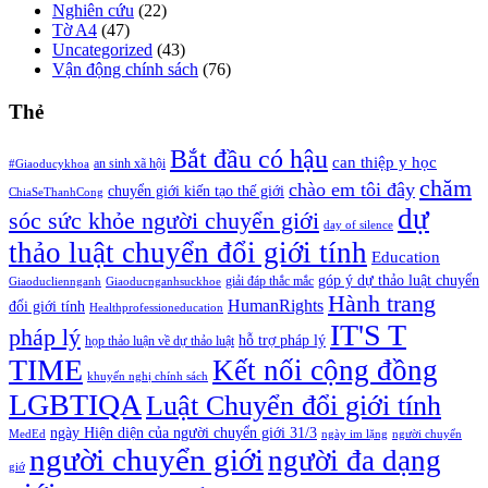
Nghiên cứu
(22)
Tờ A4
(47)
Uncategorized
(43)
Vận động chính sách
(76)
Thẻ
Bắt đầu có hậu
can thiệp y học
an sinh xã hội
#Giaoducykhoa
chăm
chào em tôi đây
chuyển giới kiến tạo thế giới
ChiaSeThanhCong
dự
sóc sức khỏe người chuyển giới
day of silence
thảo luật chuyển đổi giới tính
Education
góp ý dự thảo luật chuyển
giải đáp thắc mắc
Giaoducliennganh
Giaoducnganhsuckhoe
Hành trang
HumanRights
đổi giới tính
Healthprofessioneducation
IT'S T
pháp lý
hỗ trợ pháp lý
họp thảo luận về dự thảo luật
TIME
Kết nối cộng đồng
khuyến nghị chính sách
LGBTIQA
Luật Chuyển đổi giới tính
ngày Hiện diện của người chuyển giới 31/3
MedEd
ngày im lặng
người chuyển
người chuyển giới
người đa dạng
giớ