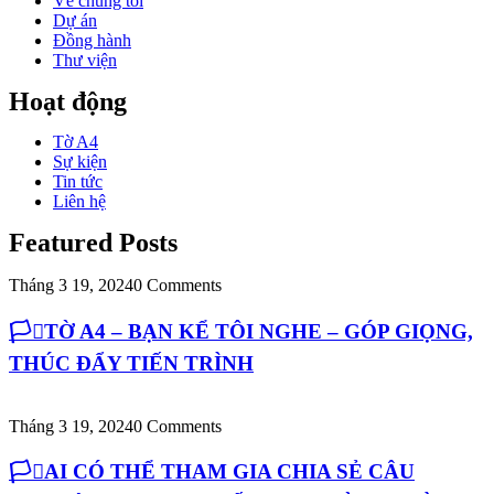
Về chúng tôi
Dự án
Đồng hành
Thư viện
Hoạt động
Tờ A4
Sự kiện
Tin tức
Liên hệ
Featured Posts
Tháng 3 19, 2024
0 Comments
🏳️‍⚧️TỜ A4 – BẠN KỂ TÔI NGHE – GÓP GIỌNG,
THÚC ĐẨY TIẾN TRÌNH
Tháng 3 19, 2024
0 Comments
🏳️‍⚧️AI CÓ THỂ THAM GIA CHIA SẺ CÂU