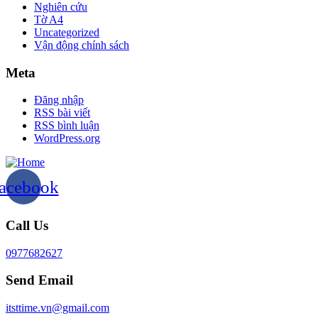
Nghiên cứu
Tờ A4
Uncategorized
Vận động chính sách
Meta
Đăng nhập
RSS bài viết
RSS bình luận
WordPress.org
acebook
Call Us
0977682627
Send Email
itsttime.vn@gmail.com