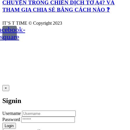
CHUYỆN TRONG CHIẾN DỊCH TỜ A4? VÀ
THAM GIA CHIA SẺ BẰNG CÁCH NÀO ❓
IT’S T TIME © Copyright 2023
acebook-
square
×
Signin
Username
Password