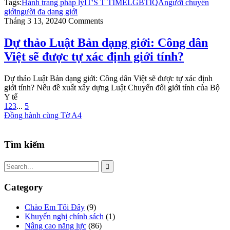
Tags:
Hành trang pháp lý
IT'S T TIME
LGBTIQA
người chuyển
giới
người đa dạng giới
Tháng 3 13, 2024
0 Comments
Dự thảo Luật Bản dạng giới: Công dân
Việt sẽ được tự xác định giới tính?
Dự thảo Luật Bản dạng giới: Công dân Việt sẽ được tự xác định
giới tính? Nếu đề xuất xây dựng Luật Chuyển đổi giới tính của Bộ
Y tế
1
2
3
...
5
Đồng hành cùng Tờ A4
Tìm kiếm
Category
Chào Em Tôi Đây
(9)
Khuyến nghị chính sách
(1)
Nâng cao năng lực
(86)