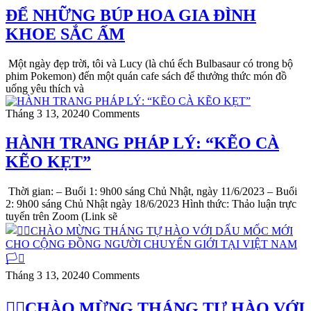
ĐỂ NHỮNG BÚP HOA GIA ĐÌNH
KHOE SẮC ẤM
Một ngày đẹp trời, tôi và Lucy (là chú ếch Bulbasaur có trong bộ
phim Pokemon) đến một quán cafe sách để thưởng thức món đồ
uống yêu thích và
Tháng 3 13, 2024
0 Comments
HÀNH TRANG PHÁP LÝ: “KẼO CÀ
KẼO KẸT”
Thời gian: – Buổi 1: 9h00 sáng Chủ Nhật, ngày 11/6/2023 – Buổi
2: 9h00 sáng Chủ Nhật ngày 18/6/2023 Hình thức: Thảo luận trực
tuyến trên Zoom (Link sẽ
Tháng 3 13, 2024
0 Comments
🏳️‍🌈CHÀO MỪNG THÁNG TỰ HÀO VỚI