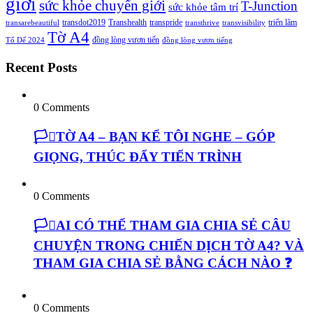
giới
sức khỏe chuyển giới
T-Junction
sức khỏe tâm trí
transdot2019
Transhealth
transpride
triển lãm
transarebeautiful
transthrive
transvisibility
Tờ A4
đồng lòng vươn tiến
Tổ Dế 2024
đồng lòng vươn tiếng
Recent Posts
0 Comments
🏳️‍⚧️TỜ A4 – BẠN KỂ TÔI NGHE – GÓP
GIỌNG, THÚC ĐẨY TIẾN TRÌNH
0 Comments
🏳️‍⚧️AI CÓ THỂ THAM GIA CHIA SẺ CÂU
CHUYỆN TRONG CHIẾN DỊCH TỜ A4? VÀ
THAM GIA CHIA SẺ BẰNG CÁCH NÀO ❓
0 Comments