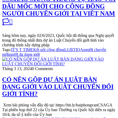
DẤU MỐC MỚI CHO CỘNG ĐỒNG
NGƯỜI CHUYỂN GIỚI TẠI VIỆT NAM
🏳️‍⚧️
Sáng hôm nay, ngày 02/6/2023, Quốc hội đã thông qua Nghị quyết
trong đó thống nhất đưa dự án Luật Chuyển đổi giới tính vào
chương trình xây dựng pháp
Tags:
IT'S T TIME
Kết nối cộng đồng
LGBTIQA
người chuyển
giới
người đa dạng giới
Tháng 3 13, 2024
0 Comments
CÓ NÊN GỘP DỰ ÁN LUẬT BẢN
DẠNG GIỚI VÀO LUẬT CHUYỂN ĐỔI
GIỚI TÍNH?
Xem bài phỏng vấn đầy đủ tại: https://bit.ly/baiphongvanCSAGA
Tại phiên họp thứ 22 của Ủy ban Thường vụ Quốc hội diễn ra ngày
10/4, đa số ý kiến của Ủy ban