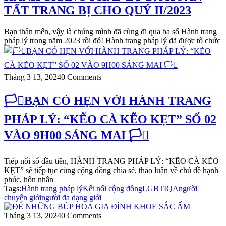
TẤT TRANG BỊ CHO QUÝ II/2023
Bạn thân mến, vậy là chúng mình đã cùng đi qua ba số Hành trang
pháp lý trong năm 2023 rồi đó! Hành trang pháp lý đã được tổ chức
Tháng 3 13, 2024
0 Comments
🏳️‍⚧️BẠN CÓ HẸN VỚI HÀNH TRANG
PHÁP LÝ: “KẼO CÀ KẼO KẸT” SỐ 02
VÀO 9H00 SÁNG MAI 🏳️‍⚧️
Tiếp nối số đầu tiên, HÀNH TRANG PHÁP LÝ: “KẼO CÀ KẼO
KẸT” sẽ tiếp tục cùng cộng đồng chia sẻ, thảo luận về chủ đề hạnh
phúc, hôn nhân
Tags:
Hành trang pháp lý
Kết nối cộng đồng
LGBTIQA
người
chuyển giới
người đa dạng giới
Tháng 3 13, 2024
0 Comments