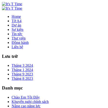
Home
Tờ A4
Dự án
Sự kiện
Tin tức
Thư viện
Đồng hành
Liên hệ
Lưu trữ
Tháng 3 2024
Tháng 1 2024
Tháng 9 2023
Tháng 8 2023
Danh mục
Chào Em Tôi Đây
Khuyến nghị chính sách
Nâng cao năng lực