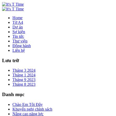
Home
Tờ A4
Dự án
Sự kiện
Tin tức
Thư viện
Đồng hành
Liên hệ
Lưu trữ
Tháng 3 2024
Tháng 1 2024
Tháng 9 2023
Tháng 8 2023
Danh mục
Chào Em Tôi Đây
Khuyến nghị chính sách
Nâng cao năng lực