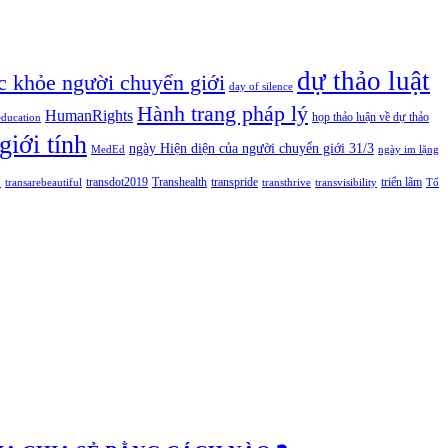
dự thảo luật
c khỏe người chuyển giới
day of silence
Hành trang pháp lý
HumanRights
họp thảo luận về dự thảo
education
giới tính
ngày Hiện diện của người chuyển giới 31/3
MedEd
ngày im lặng
n
transdot2019
Transhealth
transpride
triển lãm
transarebeautiful
transthrive
transvisibility
Tổ