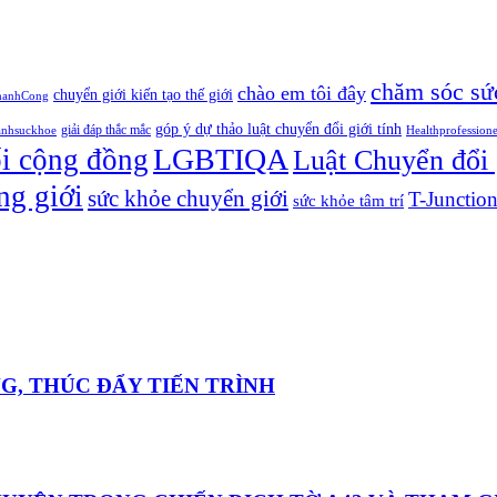
chăm sóc sứ
chào em tôi đây
chuyển giới kiến tạo thế giới
hanhCong
góp ý dự thảo luật chuyển đổi giới tính
giải đáp thắc mắc
anhsuckhoe
Healthprofession
LGBTIQA
ối cộng đồng
Luật Chuyển đổi 
ng giới
sức khỏe chuyển giới
T-Junctio
sức khỏe tâm trí
ỌNG, THÚC ĐẨY TIẾN TRÌNH