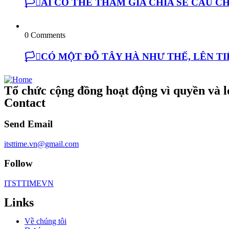
🏳️‍⚧️AI CÓ THỂ THAM GIA CHIA SẺ CÂU
0 Comments
🏳️‍⚧️CÓ MỘT ĐỖ TÂY HÀ NHƯ THẾ, LÊN 
Tổ chức cộng đồng hoạt động vì quyền và lợ
Contact
Send Email
itsttime.vn@gmail.com
Follow
ITSTTIMEVN
Links
Về chúng tôi