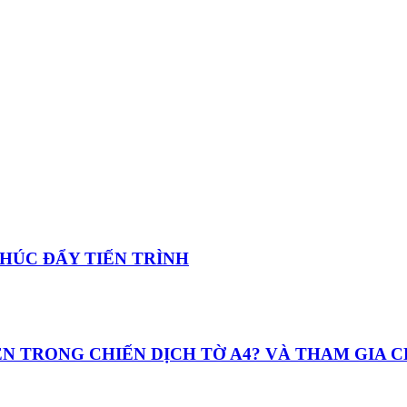
 THÚC ĐẨY TIẾN TRÌNH
UYỆN TRONG CHIẾN DỊCH TỜ A4? VÀ THAM GIA 