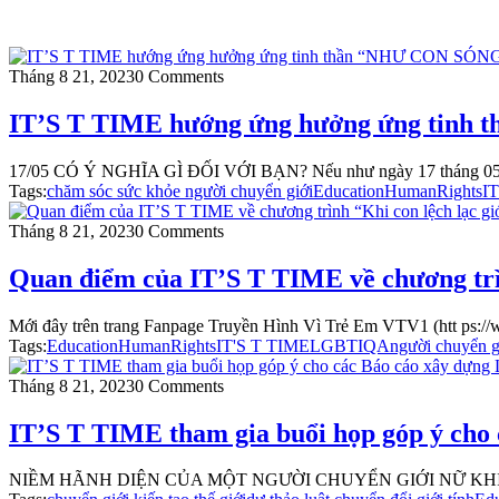
Tháng 8 21, 2023
0 Comments
IT’S T TIME hướng ứng hưởng ứng tin
17/05 CÓ Ý NGHĨA GÌ ĐỐI VỚI BẠN? Nếu như ngày 17 tháng 05 vẫn 
Tags:
chăm sóc sức khỏe người chuyển giới
Education
HumanRights
I
Tháng 8 21, 2023
0 Comments
Quan điểm của IT’S T TIME về chương trìn
Mới đây trên trang Fanpage Truyền Hình Vì Trẻ Em VTV1 (htt ps://w
Tags:
Education
HumanRights
IT'S T TIME
LGBTIQA
người chuyển g
Tháng 8 21, 2023
0 Comments
IT’S T TIME tham gia buổi họp góp ý cho 
NIỀM HÃNH DIỆN CỦA MỘT NGƯỜI CHUYỂN GIỚI NỮ KHI TH