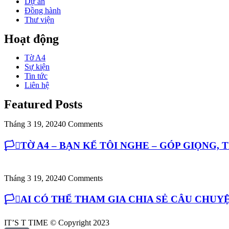
Dự án
Đồng hành
Thư viện
Hoạt động
Tờ A4
Sự kiện
Tin tức
Liên hệ
Featured Posts
Tháng 3 19, 2024
0 Comments
🏳️‍⚧️TỜ A4 – BẠN KỂ TÔI NGHE – GÓP GIỌNG,
Tháng 3 19, 2024
0 Comments
🏳️‍⚧️AI CÓ THỂ THAM GIA CHIA SẺ CÂU CH
IT’S T TIME © Copyright 2023