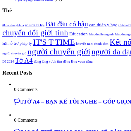
Thẻ
Bắt đầu có hậu
can thiệp y học
an sinh xã hội
#Giaoducykhoa
ChiaSeT
chuyển đổi giới tính
Education
Giaoducliennganh
Giaoducng
IT'S T TIME
Kết n
hỗ trợ pháp lý
luật
khuyến nghị chính sách
người chuyển giới
người đa dạ
người chuyển giớ
Tờ A4
đồng lòng vươn tiến
Dế 2024
đồng lòng vươn tiếng
Recent Posts
0 Comments
🏳️‍⚧️TỜ A4 – BẠN KỂ TÔI NGHE – GÓP GI
0 Comments