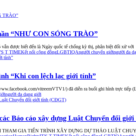
h thần “NHƯ CON SÓNG TRÀO”
được biết đến là Ngày quốc tế chống kỳ thị, phân biệt đối xử với
T'S T TIME
Kết nối cộng đồng
LGBTIQA
người chuyển giới
người đa dạ
h “Khi con lệch lạc giới tính”
ww.facebook.com/vitreemVTV1/) đã diễn ra buổi ghi hình trực tiếp (
iới
người đa dạng giới
các Báo cáo xây dựng Luật Chuyển đổi giớ
AM GIA TIẾN TRÌNH XÂY DỰNG DỰ THẢO LUẬT CHUYỂN ĐỔI 