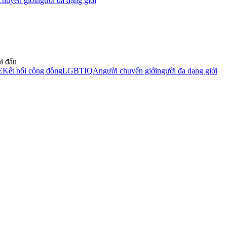
chuyển giới
người đa dạng giới
hi đấu
E
Kết nối cộng đồng
LGBTIQA
người chuyển giới
người đa dạng giới