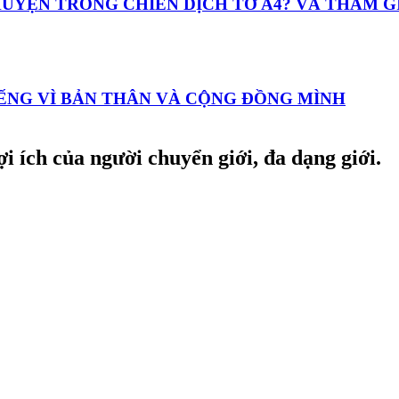
 CHUYỆN TRONG CHIẾN DỊCH TỜ A4? VÀ THAM 
TIẾNG VÌ BẢN THÂN VÀ CỘNG ĐỒNG MÌNH
i ích của người chuyển giới, đa dạng giới.