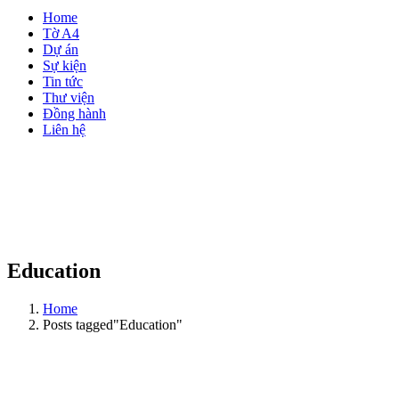
Home
Tờ A4
Dự án
Sự kiện
Tin tức
Thư viện
Đồng hành
Liên hệ
Education
Home
Posts tagged"Education"