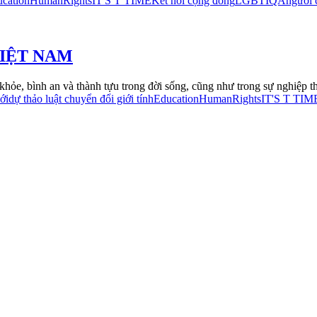
cation
HumanRights
IT'S T TIME
Kết nối cộng đồng
LGBTIQA
người 
VIỆT NAM
 khỏe, bình an và thành tựu trong đời sống, cũng như trong sự nghiệp t
ới
dự thảo luật chuyển đổi giới tính
Education
HumanRights
IT'S T TIM