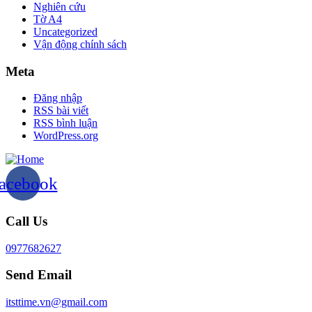
Nghiên cứu
Tờ A4
Uncategorized
Vận động chính sách
Meta
Đăng nhập
RSS bài viết
RSS bình luận
WordPress.org
acebook
Call Us
0977682627
Send Email
itsttime.vn@gmail.com