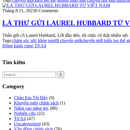
Tags:
chuyển giới kiến tạo thế giới
dự thảo luật chuyển đổi giới tính
Edu
Tháng 8 21, 2023
0 Comments
LÁ THƯ GỬI LAUREL HUBBARD TỪ 
Thân gửi cô Laurel Hubbard, Lời đầu tiên, tôi chúc cô thật nhiều sức
Tags:
chăm sóc sức khỏe người chuyển giới
chuyển giới kiến tạo thế gi
Đồng hành cùng Tờ A4
Tìm kiếm
Category
Chào Em Tôi Đây
(9)
Khuyến nghị chính sách
(1)
Nâng cao năng lực
(86)
Nghiên cứu
(22)
Tờ A4
(47)
Uncategorized
(43)
Vận động chính sách
(76)