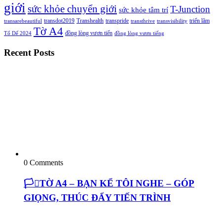
giới
sức khỏe chuyển giới
T-Junction
sức khỏe tâm trí
transdot2019
Transhealth
transpride
triển lãm
transarebeautiful
transthrive
transvisibility
Tờ A4
đồng lòng vươn tiến
Tổ Dế 2024
đồng lòng vươn tiếng
Recent Posts
0 Comments
🏳️‍⚧️TỜ A4 – BẠN KỂ TÔI NGHE – GÓP
GIỌNG, THÚC ĐẨY TIẾN TRÌNH