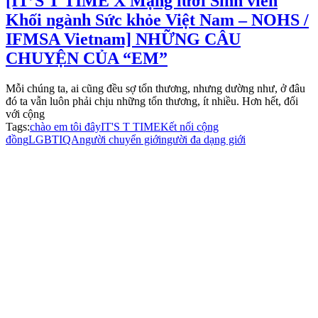
[IT’S T TIME X Mạng lưới Sinh viên
Khối ngành Sức khỏe Việt Nam – NOHS /
IFMSA Vietnam] NHỮNG CÂU
CHUYỆN CỦA “EM”
Mỗi chúng ta, ai cũng đều sợ tổn thương, nhưng dường như, ở đâu
đó ta vẫn luôn phải chịu những tổn thương, ít nhiều. Hơn hết, đối
với cộng
Tags:
chào em tôi đây
IT'S T TIME
Kết nối cộng
đồng
LGBTIQA
người chuyển giới
người đa dạng giới