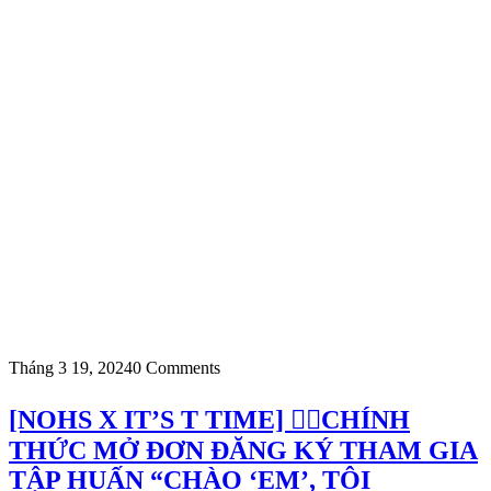
Tháng 3 19, 2024
0 Comments
[NOHS X IT’S T TIME] 🏳️‍🌈CHÍNH
THỨC MỞ ĐƠN ĐĂNG KÝ THAM GIA
TẬP HUẤN “CHÀO ‘EM’, TÔI