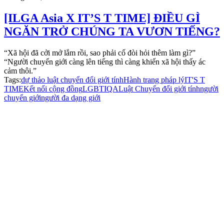
[ILGA Asia X IT’S T TIME] ĐIỀU GÌ
NGĂN TRỞ CHÚNG TA VƯƠN TIẾNG?
“Xã hội đã cởi mở lắm rồi, sao phải cố đòi hỏi thêm làm gì?”
“Người chuyển giới càng lên tiếng thì càng khiến xã hội thấy ác
cảm thôi.”
Tags:
dự thảo luật chuyển đổi giới tính
Hành trang pháp lý
IT'S T
TIME
Kết nối cộng đồng
LGBTIQA
Luật Chuyển đổi giới tính
người
chuyển giới
người đa dạng giới