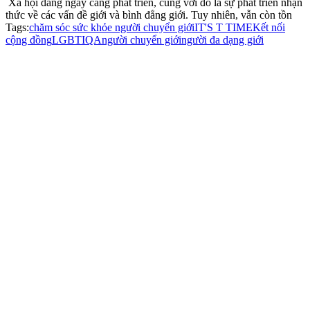
Xã hội đang ngày càng phát triển, cùng với đó là sự phát triển nhận
thức về các vấn đề giới và bình đẳng giới. Tuy nhiên, vẫn còn tồn
Tags:
chăm sóc sức khỏe người chuyển giới
IT'S T TIME
Kết nối
cộng đồng
LGBTIQA
người chuyển giới
người đa dạng giới