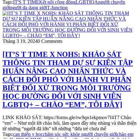
Tags:
IT'S T TIME
Kết nối cộng đồng
LGBTIQA
người chuyển
giới
người đa dạng giới
T-Junction
Tháng 3 19, 2024
0 Comments
[IT’S T TIME X NOHS: KHẢO SÁT
THÔNG TIN THAM DỰ SỰ KIỆN TẬP
HUẤN NÂNG CAO NHẬN THỨC VÀ
CÁCH ĐỐI PHÓ VỚI HÀNH VI PHÂN
BIỆT ĐỐI XỬ TRONG MÔI TRƯỜNG
HỌC ĐƯỜNG ĐỐI VỚI SINH VIÊN
LGBTQ+ – CHÀO “EM”, TÔI ĐÂY]
LINK KHẢO SÁT: https://forms.gle/rw9qn1ekpmov7f4T7 Chào
“em” – Như một lời chào hỏi, làm quen đầy nhẹ nhàng và thân thiện
từ những “người đã lớn” tới những “đứa trẻ chưa thể
Tags:
can thiệp y học
chăm sóc sức khỏe người chuyển giới
chào em