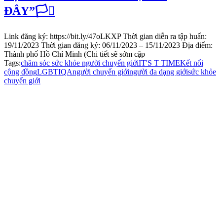
ĐÂY”🏳️‍⚧️
Link đăng ký: https://bit.ly/47oLKXP Thời gian diễn ra tập huấn:
19/11/2023 Thời gian đăng ký: 06/11/2023 – 15/11/2023 Địa điểm:
Thành phố Hồ Chí Minh (Chi tiết sẽ sớm cập
Tags:
chăm sóc sức khỏe người chuyển giới
IT'S T TIME
Kết nối
cộng đồng
LGBTIQA
người chuyển giới
người đa dạng giới
sức khỏe
chuyển giới