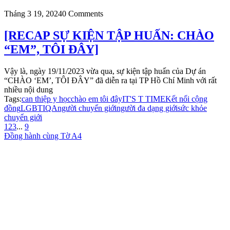
Tháng 3 19, 2024
0 Comments
[RECAP SỰ KIỆN TẬP HUẤN: CHÀO
“EM”, TÔI ĐÂY]
Vậy là, ngày 19/11/2023 vừa qua, sự kiện tập huấn của Dự án
“CHÀO ‘EM’, TÔI ĐÂY” đã diễn ra tại TP Hồ Chí Minh với rất
nhiều nội dung
Tags:
can thiệp y học
chào em tôi đây
IT'S T TIME
Kết nối cộng
đồng
LGBTIQA
người chuyển giới
người đa dạng giới
sức khỏe
chuyển giới
1
2
3
...
9
Đồng hành cùng Tờ A4