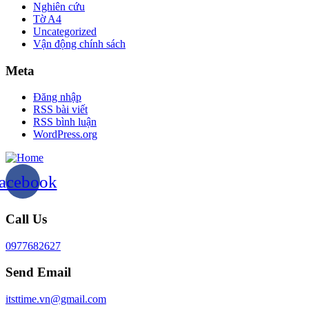
Nghiên cứu
Tờ A4
Uncategorized
Vận động chính sách
Meta
Đăng nhập
RSS bài viết
RSS bình luận
WordPress.org
acebook
Call Us
0977682627
Send Email
itsttime.vn@gmail.com