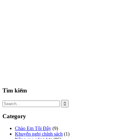
Tìm kiếm
Category
Chào Em Tôi Đây
(9)
Khuyến nghị chính sách
(1)