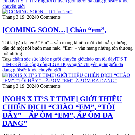
tôi đây
IT'S T TIME
người chuyển giới
người đa dạng giới
sức khỏe
chuyển giới
Tháng 3 19, 2024
0 Comments
[COMING SOON…] Chào “em”,
Tôi lại gặp lại em! “Em” – vẫn mang khuôn mặt xinh xắn, nhưng
đâu đó một nỗi buồn man mác. “Em” – vẫn mang những tổn thương
bởi những
Tags:
chăm sóc sức khỏe người chuyển giới
chào em tôi đây
IT'S T
TIME
Kết nối cộng đồng
LGBTIQA
người chuyển giới
người đa
dạng giới
sức khỏe chuyển giới
Tháng 3 19, 2024
0 Comments
[NOHS X IT’S T TIME] GIỚI THIỆU
CHIẾN DỊCH “CHÀO “EM”, “TÔI
ĐÂY” – ẤP ÔM “EM”, ẤP ÔM ĐA
DẠNG”