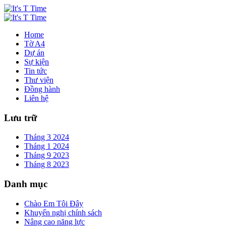
Home
Tờ A4
Dự án
Sự kiện
Tin tức
Thư viện
Đồng hành
Liên hệ
Lưu trữ
Tháng 3 2024
Tháng 1 2024
Tháng 9 2023
Tháng 8 2023
Danh mục
Chào Em Tôi Đây
Khuyến nghị chính sách
Nâng cao năng lực