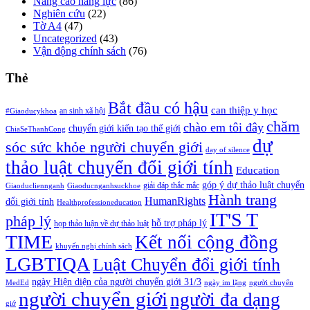
Nâng cao năng lực
(86)
Nghiên cứu
(22)
Tờ A4
(47)
Uncategorized
(43)
Vận động chính sách
(76)
Thẻ
Bắt đầu có hậu
can thiệp y học
an sinh xã hội
#Giaoducykhoa
chăm
chào em tôi đây
chuyển giới kiến tạo thế giới
ChiaSeThanhCong
dự
sóc sức khỏe người chuyển giới
day of silence
thảo luật chuyển đổi giới tính
Education
góp ý dự thảo luật chuyển
giải đáp thắc mắc
Giaoducliennganh
Giaoducnganhsuckhoe
Hành trang
HumanRights
đổi giới tính
Healthprofessioneducation
IT'S T
pháp lý
hỗ trợ pháp lý
họp thảo luận về dự thảo luật
TIME
Kết nối cộng đồng
khuyến nghị chính sách
LGBTIQA
Luật Chuyển đổi giới tính
ngày Hiện diện của người chuyển giới 31/3
MedEd
ngày im lặng
người chuyển
người chuyển giới
người đa dạng
giớ