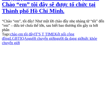
Chào “em” tôi đây sẽ được tổ chức tại
Thành phố Hồ Chí Minh.
“Chào “em”, tôi đây! Như một lời chào đầy nhẹ nhàng từ “tôi” đến
“em” – đứa trẻ chưa thể lớn, sau biết bao thương tổn gây ra bởi
phân
Tags:
chào em tôi đây
IT'S T TIME
Kết nối cộng
đồng
LGBTIQA
người chuyển giới
người đa dạng giới
sức khỏe
chuyển giới