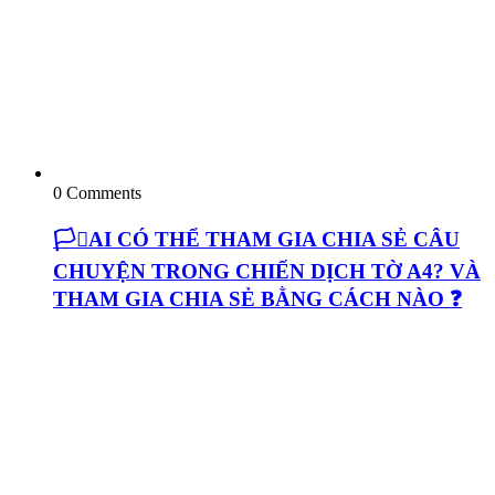
0 Comments
🏳️‍⚧️AI CÓ THỂ THAM GIA CHIA SẺ CÂU
CHUYỆN TRONG CHIẾN DỊCH TỜ A4? VÀ
THAM GIA CHIA SẺ BẰNG CÁCH NÀO ❓