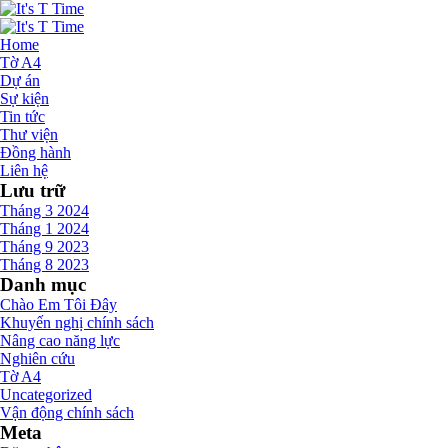
Home
Tờ A4
Dự án
Sự kiện
Tin tức
Thư viện
Đồng hành
Liên hệ
Lưu trữ
Tháng 3 2024
Tháng 1 2024
Tháng 9 2023
Tháng 8 2023
Danh mục
Chào Em Tôi Đây
Khuyến nghị chính sách
Nâng cao năng lực
Nghiên cứu
Tờ A4
Uncategorized
Vận động chính sách
Meta