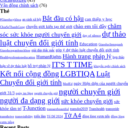
Uncategorized
(43)
Vận động chính sách
(76)
Thẻ
Bắt đầu có hậu
can thiệp y học
an sinh xã hội
#Giaoducykhoa
chăm
chào em tôi đây
chuyển giới kiến tạo thế giới
ChiaSeThanhCong
dự thảo
sóc sức khỏe người chuyển giới
day of silence
luật chuyển đổi giới tính
Education
Giaoducliennganh
góp ý dự thảo luật chuyển đổi giới tính
giải đáp thắc mắc
Giaoducnganhsuckhoe
Hành trang pháp lý
HumanRights
họp thảo
Healthprofessioneducation
IT'S T TIME
hỗ trợ pháp lý
luận về dự thảo luật
khuyến nghị chính sách
LGBTIQA
Kết nối cộng đồng
Luật
Chuyển đổi giới tính
ngày Hiện diện của người chuyển
MedEd
người chuyển giới
giới 31/3
ngày im lặng
người chuyển giớ
người đa dạng giới
sức khỏe chuyển giới
sức
T-Junction
khỏe tâm trí
transdot2019
Transhealth
transpride
transarebeautiful
Tờ A4
triển lãm
đồng lòng vươn tiến
transthrive
transvisibility
Tổ Dế 2024
đồng lòng
vươn tiếng
Recent Posts