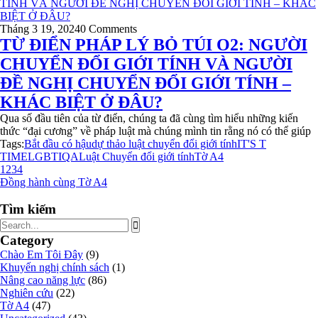
Tháng 3 19, 2024
0 Comments
TỪ ĐIỂN PHÁP LÝ BỎ TÚI O2: NGƯỜI
CHUYỂN ĐỔI GIỚI TÍNH VÀ NGƯỜI
ĐỀ NGHỊ CHUYỂN ĐỔI GIỚI TÍNH –
KHÁC BIỆT Ở ĐÂU?
Qua số đầu tiên của từ điển, chúng ta đã cùng tìm hiểu những kiến
thức “đại cương” về pháp luật mà chúng mình tin rằng nó có thể giúp
Tags:
Bắt đầu có hậu
dự thảo luật chuyển đổi giới tính
IT'S T
TIME
LGBTIQA
Luật Chuyển đổi giới tính
Tờ A4
1
2
3
4
Đồng hành cùng Tờ A4
Tìm kiếm
Category
Chào Em Tôi Đây
(9)
Khuyến nghị chính sách
(1)
Nâng cao năng lực
(86)
Nghiên cứu
(22)
Tờ A4
(47)