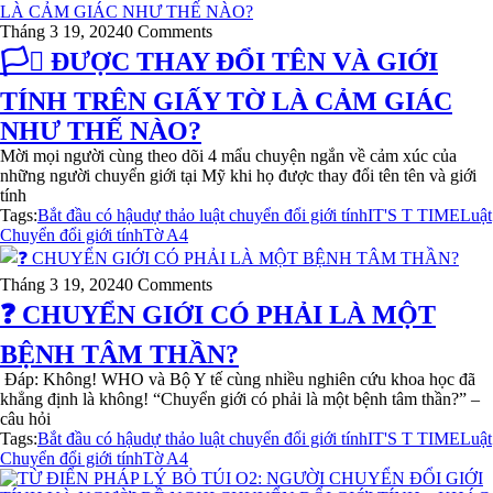
Tháng 3 19, 2024
0 Comments
🏳️‍⚧️ ĐƯỢC THAY ĐỔI TÊN VÀ GIỚI
TÍNH TRÊN GIẤY TỜ LÀ CẢM GIÁC
NHƯ THẾ NÀO?
Mời mọi người cùng theo dõi 4 mẩu chuyện ngắn về cảm xúc của
những người chuyển giới tại Mỹ khi họ được thay đổi tên tên và giới
tính
Tags:
Bắt đầu có hậu
dự thảo luật chuyển đổi giới tính
IT'S T TIME
Luật
Chuyển đổi giới tính
Tờ A4
Tháng 3 19, 2024
0 Comments
❓ CHUYỂN GIỚI CÓ PHẢI LÀ MỘT
BỆNH TÂM THẦN?
Đáp: Không! WHO và Bộ Y tế cùng nhiều nghiên cứu khoa học đã
khẳng định là không! “Chuyển giới có phải là một bệnh tâm thần?” –
câu hỏi
Tags:
Bắt đầu có hậu
dự thảo luật chuyển đổi giới tính
IT'S T TIME
Luật
Chuyển đổi giới tính
Tờ A4