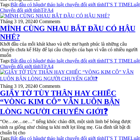
Tags:
Bắt đầu có hậu
dự thảo luật chuyển đổi giới tính
IT'S T TIME
Luật
Chuyển đổi giới tính
Tờ A4
Tháng 3 19, 2024
0 Comments
MÌNH CÙNG NHAU BẮT ĐẦU CÓ HẬU
NHÉ?
Khởi đầu của mỗi khát khao và ước mơ hạnh phúc là những câu
chuyện chưa kể Hãy để lại câu chuyện của bạn vì vẫn có nhiều người
muốn
Tags:
Bắt đầu có hậu
dự thảo luật chuyển đổi giới tính
IT'S T TIME
Luật
Chuyển đổi giới tính
Tờ A4
Tháng 3 19, 2024
0 Comments
GIẤY TỜ TÙY THÂN HAY CHIẾC
“VÒNG KIM CÔ” VẪN LUÔN BẬN
LÒNG NGƯỜI CHUYỂN GIỚI❓
“Oe…oe…oe…” tiếng khóc chào đời, một sinh linh bé bỏng được
sinh ra giống như chúng ta khi mới lọt lòng mẹ. Gia đình tất bật đi
chuẩn bị cho
Tags:
Bắt đầu có hậu
dự thảo luật chuyển đổi giới tính
IT'S T TIME
Luật