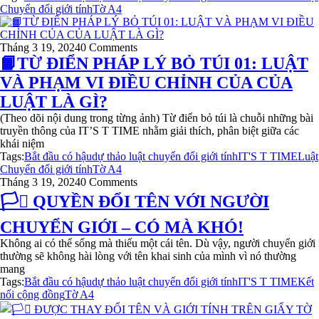
Chuyển đổi giới tính
Tờ A4
Tháng 3 19, 2024
0 Comments
📙TỪ ĐIỂN PHÁP LÝ BỎ TÚI 01: LUẬT
VÀ PHẠM VI ĐIỀU CHỈNH CỦA CỦA
LUẬT LÀ GÌ?
(Theo dõi nội dung trong từng ảnh) Từ điển bỏ túi là chuỗi những bài
truyền thông của IT’S T TIME nhằm giải thích, phân biệt giữa các
khái niệm
Tags:
Bắt đầu có hậu
dự thảo luật chuyển đổi giới tính
IT'S T TIME
Luật
Chuyển đổi giới tính
Tờ A4
Tháng 3 19, 2024
0 Comments
🏳️‍⚧️ QUYỀN ĐỔI TÊN VỚI NGƯỜI
CHUYỂN GIỚI – CÓ MÀ KHÓ!
Không ai có thể sống mà thiếu một cái tên. Dù vậy, người chuyển giới
thường sẽ không hài lòng với tên khai sinh của mình vì nó thường
mang
Tags:
Bắt đầu có hậu
dự thảo luật chuyển đổi giới tính
IT'S T TIME
Kết
nối cộng đồng
Tờ A4