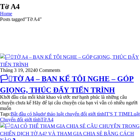
Tờ A4
Home
Posts tagged"Tờ A4"
Tháng 3 19, 2024
0 Comments
🏳️‍⚧️TỜ A4 – BẠN KỂ TÔI NGHE – GÓP
GIỌNG, THÚC ĐẨY TIẾN TRÌNH
Khởi đầu của mỗi khát khao và ước mơ hạnh phúc là những câu
chuyện chưa kể Hãy để lại câu chuyện của bạn vì vẫn có nhiều người
muốn
Tags:
Bắt đầu có hậu
dự thảo luật chuyển đổi giới tính
IT'S T TIME
Luật
Chuyển đổi giới tính
Tờ A4