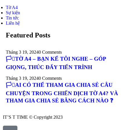
Tờ A4
Sự kiện
Tin tức
Liên hệ
Featured Posts
Tháng 3 19, 2024
0 Comments
🏳️‍⚧️TỜ A4 – BẠN KỂ TÔI NGHE – GÓP
GIỌNG, THÚC ĐẨY TIẾN TRÌNH
Tháng 3 19, 2024
0 Comments
🏳️‍⚧️AI CÓ THỂ THAM GIA CHIA SẺ CÂU
CHUYỆN TRONG CHIẾN DỊCH TỜ A4? VÀ
THAM GIA CHIA SẺ BẰNG CÁCH NÀO ❓
IT’S T TIME © Copyright 2023