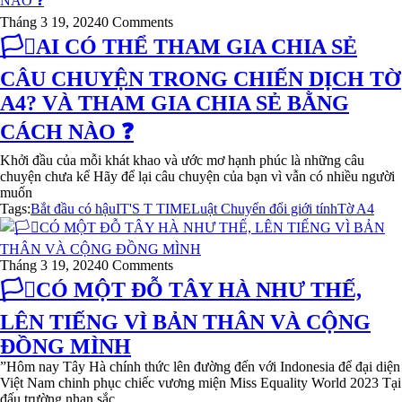
Tháng 3 19, 2024
0 Comments
🏳️‍⚧️AI CÓ THỂ THAM GIA CHIA SẺ
CÂU CHUYỆN TRONG CHIẾN DỊCH TỜ
A4? VÀ THAM GIA CHIA SẺ BẰNG
CÁCH NÀO ❓
Khởi đầu của mỗi khát khao và ước mơ hạnh phúc là những câu
chuyện chưa kể Hãy để lại câu chuyện của bạn vì vẫn có nhiều người
muốn
Tags:
Bắt đầu có hậu
IT'S T TIME
Luật Chuyển đổi giới tính
Tờ A4
Tháng 3 19, 2024
0 Comments
🏳️‍⚧️CÓ MỘT ĐỖ TÂY HÀ NHƯ THẾ,
LÊN TIẾNG VÌ BẢN THÂN VÀ CỘNG
ĐỒNG MÌNH
​​”Hôm nay Tây Hà chính thức lên đường đến với Indonesia để đại diện
Việt Nam chinh phục chiếc vương miện Miss Equality World 2023 Tại
đấu trường nhan sắc