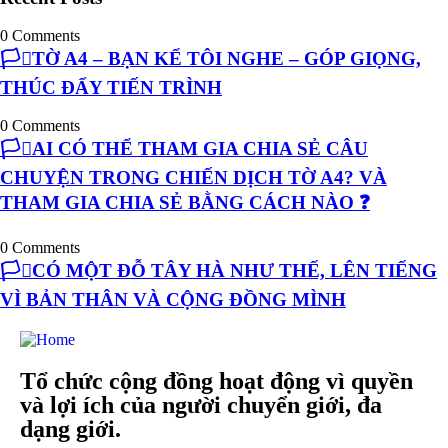
0 Comments
🏳️‍⚧️TỜ A4 – BẠN KỂ TÔI NGHE – GÓP GIỌNG,
THÚC ĐẨY TIẾN TRÌNH
0 Comments
🏳️‍⚧️AI CÓ THỂ THAM GIA CHIA SẺ CÂU
CHUYỆN TRONG CHIẾN DỊCH TỜ A4? VÀ
THAM GIA CHIA SẺ BẰNG CÁCH NÀO ❓
0 Comments
🏳️‍⚧️CÓ MỘT ĐỖ TÂY HÀ NHƯ THẾ, LÊN TIẾNG
VÌ BẢN THÂN VÀ CỘNG ĐỒNG MÌNH
Tổ chức cộng đồng hoạt động vì quyền
và lợi ích của người chuyển giới, đa
dạng giới.