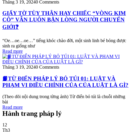
Tháng 3 19, 2024
0 Comments
GIẤY TỜ TÙY THÂN HAY CHIẾC “VÒNG KIM
CÔ” VẪN LUÔN BẬN LÒNG NGƯỜI CHUYỂN
GIỚI❓
“Oe…oe…oe…” tiếng khóc chào đời, một sinh linh bé bỏng được
sinh ra giống như
Read more
Tháng 3 19, 2024
0 Comments
📙TỪ ĐIỂN PHÁP LÝ BỎ TÚI 01: LUẬT VÀ
PHẠM VI ĐIỀU CHỈNH CỦA CỦA LUẬT LÀ GÌ?
(Theo dõi nội dung trong từng ảnh) Từ điển bỏ túi là chuỗi những
bài
Read more
Hành trang pháp lý
12
Th3