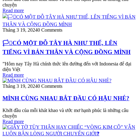
chuyện
Read more
Tháng 3 19, 2024
0 Comments
🏳️‍⚧️CÓ MỘT ĐỖ TÂY HÀ NHƯ THẾ, LÊN
TIẾNG VÌ BẢN THÂN VÀ CỘNG ĐỒNG MÌNH
​​”Hôm nay Tây Hà chính thức lên đường đến với Indonesia để đại
diện Việt
Read more
Tháng 3 19, 2024
0 Comments
MÌNH CÙNG NHAU BẮT ĐẦU CÓ HẬU NHÉ?
Khởi đầu của mỗi khát khao và ước mơ hạnh phúc là những câu
chuyện
Read more