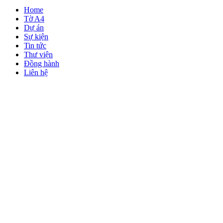
Home
Tờ A4
Dự án
Sự kiện
Tin tức
Thư viện
Đồng hành
Liên hệ