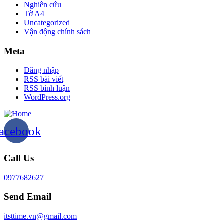
Nghiên cứu
Tờ A4
Uncategorized
Vận động chính sách
Meta
Đăng nhập
RSS bài viết
RSS bình luận
WordPress.org
acebook
Call Us
0977682627
Send Email
itsttime.vn@gmail.com