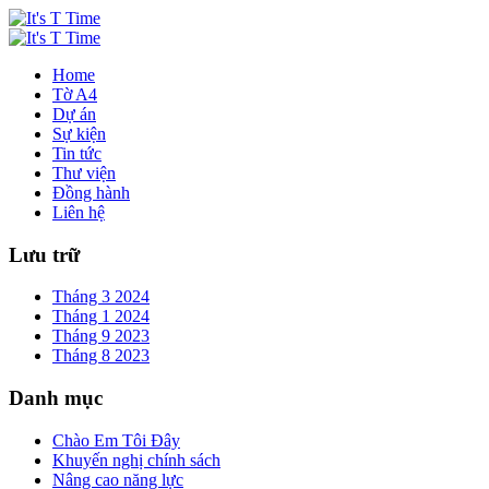
Home
Tờ A4
Dự án
Sự kiện
Tin tức
Thư viện
Đồng hành
Liên hệ
Lưu trữ
Tháng 3 2024
Tháng 1 2024
Tháng 9 2023
Tháng 8 2023
Danh mục
Chào Em Tôi Đây
Khuyến nghị chính sách
Nâng cao năng lực