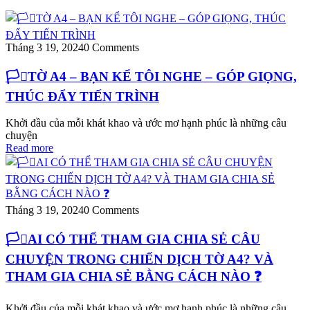
Tháng 3 19, 2024
0 Comments
🏳️‍⚧️TỜ A4 – BẠN KỂ TÔI NGHE – GÓP GIỌNG,
THÚC ĐẨY TIẾN TRÌNH
Khởi đầu của mỗi khát khao và ước mơ hạnh phúc là những câu
chuyện
Read more
Tháng 3 19, 2024
0 Comments
🏳️‍⚧️AI CÓ THỂ THAM GIA CHIA SẺ CÂU
CHUYỆN TRONG CHIẾN DỊCH TỜ A4? VÀ
THAM GIA CHIA SẺ BẰNG CÁCH NÀO ❓
Khởi đầu của mỗi khát khao và ước mơ hạnh phúc là những câu