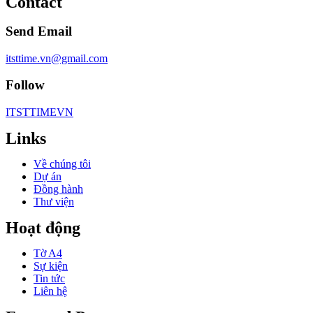
Contact
Send Email
itsttime.vn@gmail.com
Follow
ITSTTIMEVN
Links
Về chúng tôi
Dự án
Đồng hành
Thư viện
Hoạt động
Tờ A4
Sự kiện
Tin tức
Liên hệ