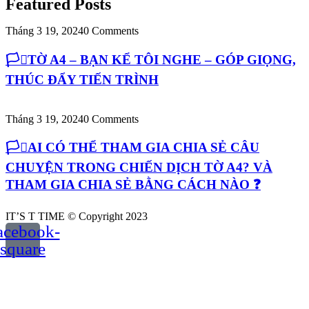
Featured Posts
Tháng 3 19, 2024
0 Comments
🏳️‍⚧️TỜ A4 – BẠN KỂ TÔI NGHE – GÓP GIỌNG,
THÚC ĐẨY TIẾN TRÌNH
Tháng 3 19, 2024
0 Comments
🏳️‍⚧️AI CÓ THỂ THAM GIA CHIA SẺ CÂU
CHUYỆN TRONG CHIẾN DỊCH TỜ A4? VÀ
THAM GIA CHIA SẺ BẰNG CÁCH NÀO ❓
IT’S T TIME © Copyright 2023
acebook-
square