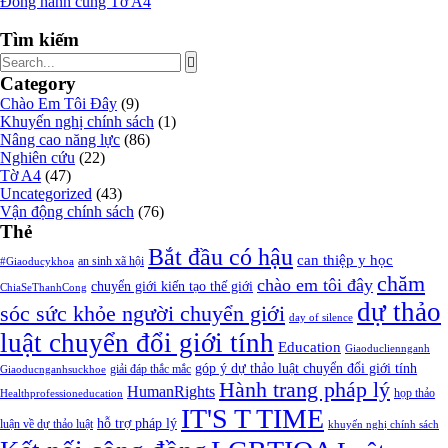
Đồng hành cùng Tờ A4
Tìm kiếm
Category
Chào Em Tôi Đây
(9)
Khuyến nghị chính sách
(1)
Nâng cao năng lực
(86)
Nghiên cứu
(22)
Tờ A4
(47)
Uncategorized
(43)
Vận động chính sách
(76)
Thẻ
Bắt đầu có hậu
can thiệp y học
an sinh xã hội
#Giaoducykhoa
chăm
chào em tôi đây
chuyển giới kiến tạo thế giới
ChiaSeThanhCong
dự thảo
sóc sức khỏe người chuyển giới
day of silence
luật chuyển đổi giới tính
Education
Giaoducliennganh
góp ý dự thảo luật chuyển đổi giới tính
giải đáp thắc mắc
Giaoducnganhsuckhoe
Hành trang pháp lý
HumanRights
họp thảo
Healthprofessioneducation
IT'S T TIME
hỗ trợ pháp lý
luận về dự thảo luật
khuyến nghị chính sách