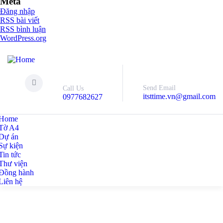
Meta
Đăng nhập
RSS bài viết
RSS bình luận
WordPress.org
Send Email
Call Us
itsttime.vn@gmail.com
0977682627
Home
Tờ A4
Dự án
Sự kiện
Tin tức
Thư viện
Đồng hành
Liên hệ