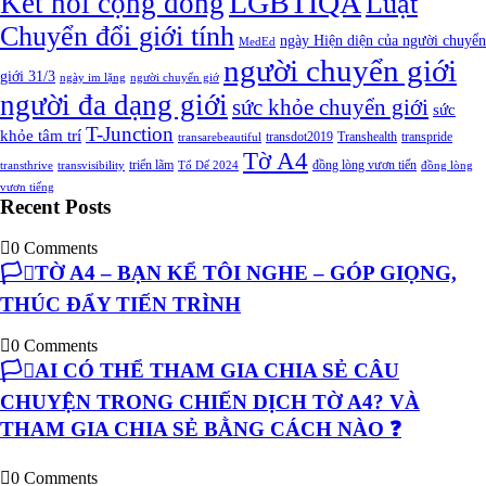
LGBTIQA
Kết nối cộng đồng
Luật
Chuyển đổi giới tính
ngày Hiện diện của người chuyển
MedEd
người chuyển giới
giới 31/3
ngày im lặng
người chuyển giớ
người đa dạng giới
sức khỏe chuyển giới
sức
T-Junction
khỏe tâm trí
transdot2019
Transhealth
transpride
transarebeautiful
Tờ A4
triển lãm
đồng lòng vươn tiến
transthrive
transvisibility
Tổ Dế 2024
đồng lòng
vươn tiếng
Recent Posts
0 Comments
🏳️‍⚧️TỜ A4 – BẠN KỂ TÔI NGHE – GÓP GIỌNG,
THÚC ĐẨY TIẾN TRÌNH
0 Comments
🏳️‍⚧️AI CÓ THỂ THAM GIA CHIA SẺ CÂU
CHUYỆN TRONG CHIẾN DỊCH TỜ A4? VÀ
THAM GIA CHIA SẺ BẰNG CÁCH NÀO ❓
0 Comments