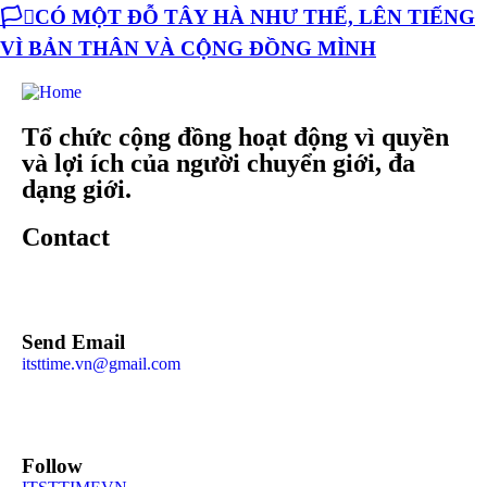
🏳️‍⚧️CÓ MỘT ĐỖ TÂY HÀ NHƯ THẾ, LÊN TIẾNG
VÌ BẢN THÂN VÀ CỘNG ĐỒNG MÌNH
Tổ chức cộng đồng hoạt động vì quyền
và lợi ích của người chuyển giới, đa
dạng giới.
Contact
Send Email
itsttime.vn@gmail.com
Follow