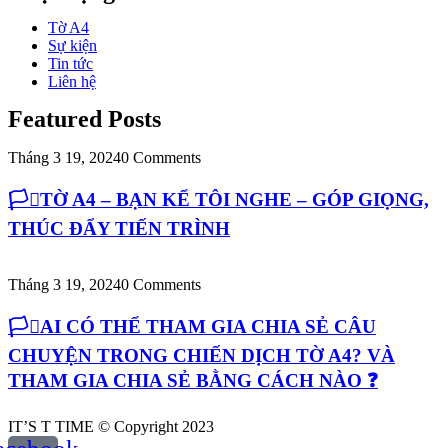
Tờ A4
Sự kiện
Tin tức
Liên hệ
Featured Posts
Tháng 3 19, 2024
0 Comments
🏳️‍⚧️TỜ A4 – BẠN KỂ TÔI NGHE – GÓP GIỌNG,
THÚC ĐẨY TIẾN TRÌNH
Tháng 3 19, 2024
0 Comments
🏳️‍⚧️AI CÓ THỂ THAM GIA CHIA SẺ CÂU
CHUYỆN TRONG CHIẾN DỊCH TỜ A4? VÀ
THAM GIA CHIA SẺ BẰNG CÁCH NÀO ❓
IT’S T TIME © Copyright 2023