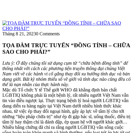
Tháng 8 21, 2023
0 Comments
TỌA ĐÀM TRỰC TUYẾN “ĐỒNG TÍNH – CHỮA
SAO CHO PHẢI?”
Lưu ý: Ở đây chúng tôi sử dụng cụm từ “chữa bệnh đồng tính” để
thống nhất với cách các phương tiện truyền thông đại chúng Việt
Nam viết về các hành vi cố gắng thay đổi xu hướng tính dục và bản
dạng giới. Bất kỳ nhóm thiểu số về giới và tính dục nào cũng đều có
thể là nạn nhân của thực hành này.
Mặc dù Tổ chức Y tế Thế giới WHO đã khẳng định bản chất
LGBTIQ không phải là một bệnh lý, rất nhiều người Việt Nam vẫn
tin vào điều ngược lại. Thực trạng bệnh lý hoá người LGBTIQ vẫn
đang diễn ra hàng ngày tại Việt Nam dưới nhiều hình thức khác
nhau, từ việc ép thay đổi ngoại hình, gây áp lực về tâm lý cho tới
những “liệu pháp chữa trị” như ép đi gặp bác sĩ, uống thuốc, điều trị
tâm lý hay thậm chí là đánh đập, ép quan hệ với người khác giới…
Nhiều bằng chứng đã chỉ ra rằng người LGBTIQ vẫn sống cuộc
sống hoàn toàn khỏe mạnh và bình thường, nếu loại trừ áp lực từ sự