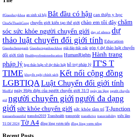
Thẻ
Bắt đầu có hậu
can thiệp y học
an sinh xã hội
#Giaoducykhoa
chăm
chào em tôi đây
chuyển giới kiến tạo thế giới
ChiaSeThanhCong
dự
sóc sức khỏe người chuyển giới
day of silence
thảo luật chuyển đổi giới tính
Education
góp ý dự thảo luật chuyển
giải đáp thắc mắc
Giaoducliennganh
Giaoducnganhsuckhoe
Hành trang
HumanRights
đổi giới tính
Healthprofessioneducation
IT'S T
pháp lý
hỗ trợ pháp lý
họp thảo luận về dự thảo luật
TIME
Kết nối cộng đồng
khuyến nghị chính sách
LGBTIQA
Luật Chuyển đổi giới tính
ngày Hiện diện của người chuyển giới 31/3
MedEd
ngày im lặng
người chuyển
người chuyển giới
người đa dạng
giớ
giới
sức khỏe chuyển giới
T-Junction
sức khỏe tâm trí
transdot2019
Transhealth
transpride
triển lãm
transarebeautiful
transthrive
transvisibility
Tờ A4
đồng lòng vươn tiến
Tổ Dế 2024
đồng lòng vươn tiếng
Recent Posts