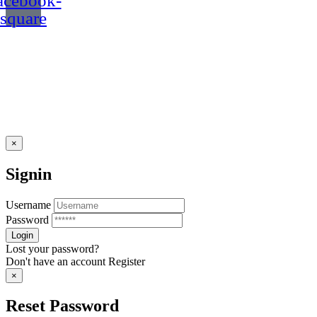
acebook-
square
×
Signin
Username
Password
Lost your password?
Don't have an account
Register
×
Reset Password