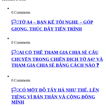
0 Comments
🏳️‍⚧️TỜ A4 – BẠN KỂ TÔI NGHE – GÓP
GIỌNG, THÚC ĐẨY TIẾN TRÌNH
0 Comments
🏳️‍⚧️AI CÓ THỂ THAM GIA CHIA SẺ CÂU
CHUYỆN TRONG CHIẾN DỊCH TỜ A4? VÀ
THAM GIA CHIA SẺ BẰNG CÁCH NÀO ❓
0 Comments
🏳️‍⚧️CÓ MỘT ĐỖ TÂY HÀ NHƯ THẾ, LÊN
TIẾNG VÌ BẢN THÂN VÀ CỘNG ĐỒNG
MÌNH