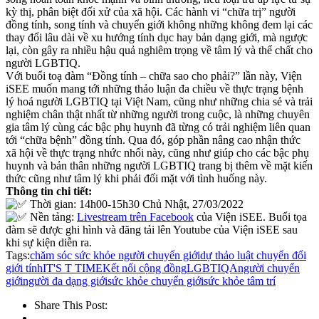
kỳ thị, phân biệt đối xử của xã hội. Các hành vi “chữa trị” người
đồng tính, song tính và chuyển giới không những không đem lại các
thay đổi lâu dài về xu hướng tính dục hay bản dạng giới, mà ngược
lại, còn gây ra nhiều hậu quả nghiêm trọng về tâm lý và thể chất cho
người LGBTIQ.
Với buổi toạ đàm “Đồng tính – chữa sao cho phải?” lần này, Viện
iSEE muốn mang tới những thảo luận đa chiều về thực trạng bệnh
lý hoá người LGBTIQ tại Việt Nam, cũng như những chia sẻ và trải
nghiệm chân thật nhất từ những người trong cuộc, là những chuyên
gia tâm lý cùng các bậc phụ huynh đã từng có trải nghiệm liên quan
tới “chữa bệnh” đồng tính. Qua đó, góp phần nâng cao nhận thức
xã hội về thực trạng nhức nhối này, cũng như giúp cho các bậc phụ
huynh và bản thân những người LGBTIQ trang bị thêm về mặt kiến
thức cũng như tâm lý khi phải đối mặt với tình huống này.
Thông tin chi tiết:
Thời gian: 14h00-15h30 Chủ Nhật, 27/03/2022
Nền tảng:
Livestream trên Facebook
của Viện iSEE. Buổi tọa
đàm sẽ được ghi hình và đăng tải lên Youtube của Viện iSEE sau
khi sự kiện diễn ra.
Tags:
chăm sóc sức khỏe người chuyển giới
dự thảo luật chuyển đổi
giới tính
IT'S T TIME
Kết nối cộng đồng
LGBTIQA
người chuyển
giới
người đa dạng giới
sức khỏe chuyển giới
sức khỏe tâm trí
Share This Post: