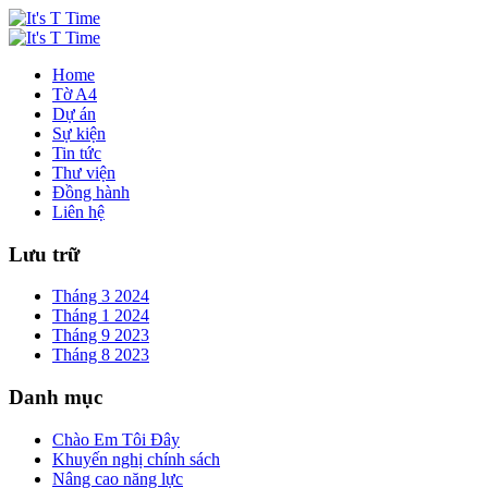
Home
Tờ A4
Dự án
Sự kiện
Tin tức
Thư viện
Đồng hành
Liên hệ
Lưu trữ
Tháng 3 2024
Tháng 1 2024
Tháng 9 2023
Tháng 8 2023
Danh mục
Chào Em Tôi Đây
Khuyến nghị chính sách
Nâng cao năng lực