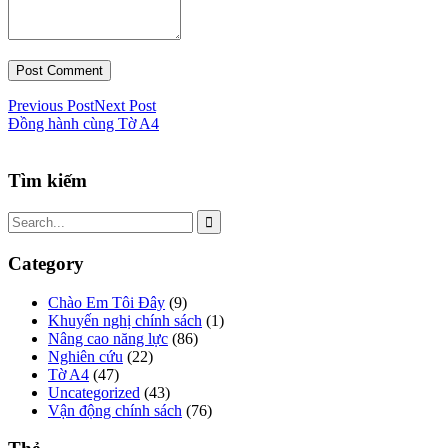
Previous Post
Next Post
Đồng hành cùng Tờ A4
Tìm kiếm
Category
Chào Em Tôi Đây
(9)
Khuyến nghị chính sách
(1)
Nâng cao năng lực
(86)
Nghiên cứu
(22)
Tờ A4
(47)
Uncategorized
(43)
Vận động chính sách
(76)