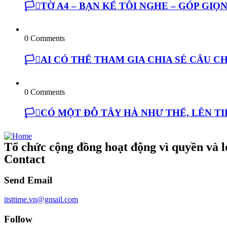
🏳️‍⚧️TỜ A4 – BẠN KỂ TÔI NGHE – GÓP GI
0 Comments
🏳️‍⚧️AI CÓ THỂ THAM GIA CHIA SẺ CÂU
0 Comments
🏳️‍⚧️CÓ MỘT ĐỖ TÂY HÀ NHƯ THẾ, LÊN 
Tổ chức cộng đồng hoạt động vì quyền và lợ
Contact
Send Email
itsttime.vn@gmail.com
Follow