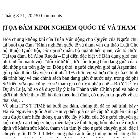
Tháng 8 21, 2023
0 Comments
[TỌA ĐÀM KINH NGHIỆM QUỐC TẾ VÀ THAM 
Hòa chung không khí của Tuần Vận động cho Quyền của Người chuyển
tại buổi tọa đàm “Kinh nghiệm quốc tế và tham vấn dự thảo Luật C
hội thuộc Quốc hội, các đại sứ quán, bộ ngành liên quan, các tổ chức 
Tại tọa đàm, bà Alba Rueda – Đại diện đặc biệt về Bản dạng giới của
như: nhấn mạnh việc “đối xử tử tế”, tức tôn trọng bản dạng giới của
đổi thông tin trên giấy tờ. Đồng thời, người chuyển giới tại Argentin
góp phần thúc đẩy việc có ít nhất 1% chức vụ và hợp đồng của Chính
đã trình bày về các chính sách bản dạng giới ở nước này, trong đó phả
Sự kiện vừa qua cũng có sự tham gia của Vụ pháp chế – Bộ Y Tế. Vụ 
Dự án Luật, hồ sơ đã được lấy ý kiến Thành viên Chính phủ và báo c
giới tính được thay đổi hộ tịch theo luật định, có quyền tự quyết về 
thai sản,…
Về phía IT’S T TIME tại buổi tọa đàm, chúng tôi đã có bài trình bày
Hà và Nguyễn Quốc Anh. Hai vị diễn giả đã đề cập tới nghiên cứu g
cứu được thực hiện thông qua việc lấy ý kiến của 26 người chuyển gi
kiện được can thiệp y học, điều kiện về tình trạng hôn nhân để được
định về khám sức khỏe, tham vấn tâm lý cho người chuyển giới, đặc biệ
chuyển giới. IT’S T TIME cũng phản ánh rằng thông tin về cộng đồng 