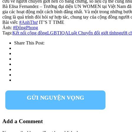
cứu về người chuyển giới nên có bằng chứng, số liệu cụ thể cũng như
Bà Elisa Fernandez – Trưởng đại diện UN WOMEN tại Việt Nam đã khẳ
gia các hoạt động một cách bình đẳng nhất. Và một trong những bước 
cũng là quá trình đòi hỏi sự hợp tác, chung tay của cộng đồng ngườ
Bài viết:
#AnhThư
IT’S T TIME
Ảnh:
#ĐôngPhong
Tags:
Kết nối cộng đồng
LGBTIQA
Luật Chuyển đổi giới tính
người c
Share This Post:
GỬI NGUYỆN VỌNG
Add a Comment