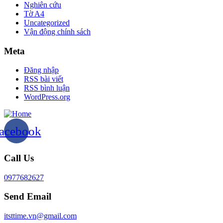
Nghiên cứu
Tờ A4
Uncategorized
Vận động chính sách
Meta
Đăng nhập
RSS bài viết
RSS bình luận
WordPress.org
acebook
Call Us
0977682627
Send Email
itsttime.vn@gmail.com