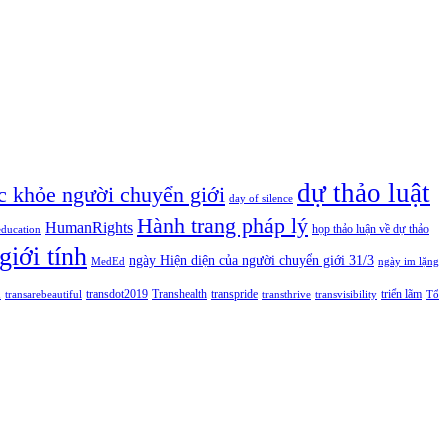
dự thảo luật
c khỏe người chuyển giới
day of silence
Hành trang pháp lý
HumanRights
họp thảo luận về dự thảo
education
giới tính
ngày Hiện diện của người chuyển giới 31/3
MedEd
ngày im lặng
n
transdot2019
Transhealth
transpride
triển lãm
transarebeautiful
transthrive
transvisibility
Tổ