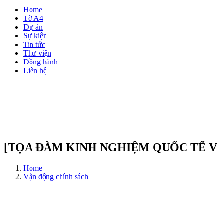
Home
Tờ A4
Dự án
Sự kiện
Tin tức
Thư viện
Đồng hành
Liên hệ
[TỌA ĐÀM KINH NGHIỆM QUỐC TẾ V
Home
Vận động chính sách