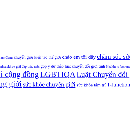
chăm sóc sứ
chào em tôi đây
chuyển giới kiến tạo thế giới
hanhCong
góp ý dự thảo luật chuyển đổi giới tính
giải đáp thắc mắc
anhsuckhoe
Healthprofession
LGBTIQA
ối cộng đồng
Luật Chuyển đổi 
ng giới
sức khỏe chuyển giới
T-Junctio
sức khỏe tâm trí