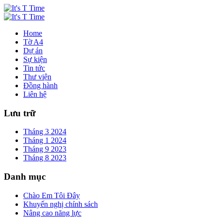
Home
Tờ A4
Dự án
Sự kiện
Tin tức
Thư viện
Đồng hành
Liên hệ
Lưu trữ
Tháng 3 2024
Tháng 1 2024
Tháng 9 2023
Tháng 8 2023
Danh mục
Chào Em Tôi Đây
Khuyến nghị chính sách
Nâng cao năng lực