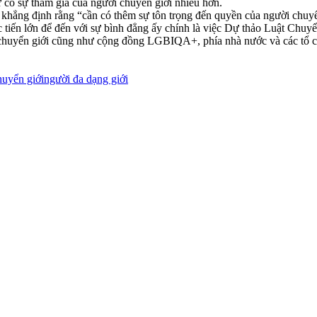
 có sự tham gia của người chuyển giới nhiều hơn.
ng định rằng “cần có thêm sự tôn trọng đến quyền của người chuyển g
tiến lớn để đến với sự bình đẳng ấy chính là việc Dự thảo Luật Chuyển
i chuyển giới cũng như cộng đồng LGBIQA+, phía nhà nước và các tổ c
huyển giới
người đa dạng giới