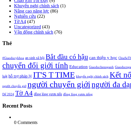
Chào Em Tôi Đây
(9)
Khuyến nghị chính sách
(1)
Nâng cao năng lực
(86)
Nghiên cứu
(22)
Tờ A4
(47)
Uncategorized
(43)
Vận động chính sách
(76)
Thẻ
Bắt đầu có hậu
can thiệp y học
an sinh xã hội
#Giaoducykhoa
ChiaSeT
chuyển đổi giới tính
Education
Giaoducliennganh
Giaoducng
IT'S T TIME
Kết n
hỗ trợ pháp lý
luật
khuyến nghị chính sách
người chuyển giới
người đa dạ
người chuyển giớ
Tờ A4
đồng lòng vươn tiến
Dế 2024
đồng lòng vươn tiếng
Recent Posts
0 Comments