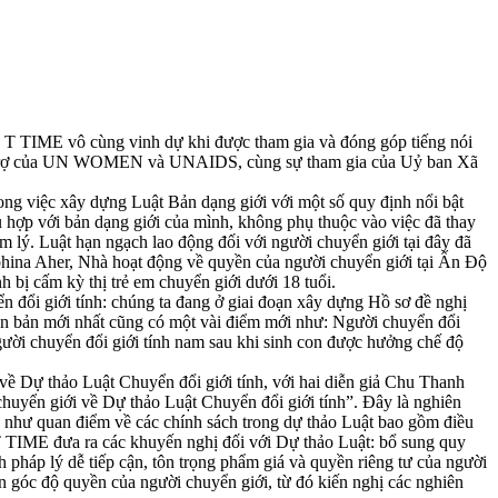
 T TIME vô cùng vinh dự khi được tham gia và đóng góp tiếng nói
 tài trợ của UN WOMEN và UNAIDS, cùng sự tham gia của Uỷ ban Xã
ong việc xây dựng Luật Bản dạng giới với một số quy định nổi bật
ù hợp với bản dạng giới của mình, không phụ thuộc vào việc đã thay
tâm lý. Luật hạn ngạch lao động đối với người chuyển giới tại đây đã
bhina Aher, Nhà hoạt động về quyền của người chuyển giới tại Ấn Độ
h bị cấm kỳ thị trẻ em chuyển giới dưới 18 tuổi.
 đổi giới tính: chúng ta đang ở giai đoạn xây dựng Hồ sơ đề nghị
iên bản mới nhất cũng có một vài điểm mới như: Người chuyển đổi
 người chuyển đổi giới tính nam sau khi sinh con được hưởng chế độ
 về Dự thảo Luật Chuyển đổi giới tính, với hai diễn giả Chu Thanh
uyển giới về Dự thảo Luật Chuyển đổi giới tính”. Đây là nghiên
ng như quan điểm về các chính sách trong dự thảo Luật bao gồm điều
S T TIME đưa ra các khuyến nghị đối với Dự thảo Luật: bổ sung quy
h pháp lý dễ tiếp cận, tôn trọng phẩm giá và quyền riêng tư của người
n góc độ quyền của người chuyển giới, từ đó kiến nghị các nghiên