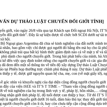
VẤN DỰ THẢO LUẬT CHUYỂN ĐỔI GIỚI TÍNH]
 giới, vào ngày 26/8 vừa qua tại Khách sạn Đối ngoại Hà Nội, IT’S
huyển đổi giới tính”. Đây là sự kiện được tổ chức bởi SCDI dưới sự
xã hội.
 Bộ Ngoại giao Argentina đã chia sẻ kinh nghiệm của đất nước mình tr
 cá nhân, bao gồm việc chỉ được gọi người đó bằng tên mà họ cho là ph
a không phải trải qua bất kỳ hình thức giám định nào cả về mặt y tế và 
 phủ dành cho người chuyển giới. Trong bài phát biểu của mình, bà A
i kể đến việc quy định toilet riêng cho người chuyển giới và các gia đìn
đã đem đến một số thông tin về tiến độ xây dựng Dự thảo Luật Chuyển
áo tại Phiên họp thường trực chính phủ tháng 8 này. Dự thảo Luật ph
can thiệp y tế, được giữ nguyên quan hệ cha, mẹ, con (về mặt giấy tờ),
 về góc nhìn và khuyến nghị của đại diện cộng đồng người chuyển giới
ần đây của viện iSEE và IT’S T TIME – “Tham vấn cộng đồng người ch
ới về trải nghiệm của họ trong lĩnh vực y tế, pháp lý, hôn nhân,… cũ
 công nhận giới tính pháp lý, độ tuổi được can thiệp y học. Từ đó IT’
t là người chuyển giới dưới 16 tuổi, đảm bảo thủ tục thay đổi giới tín
người chuyển giới còn ít ỏi, hay còn chưa tiếp cận cộng đồng dựa trê