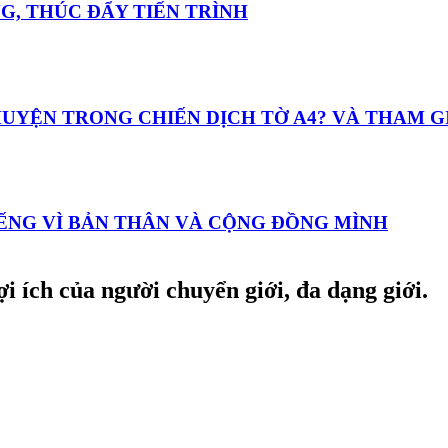
ỌNG, THÚC ĐẨY TIẾN TRÌNH
 CHUYỆN TRONG CHIẾN DỊCH TỜ A4? VÀ THAM 
TIẾNG VÌ BẢN THÂN VÀ CỘNG ĐỒNG MÌNH
i ích của người chuyển giới, đa dạng giới.