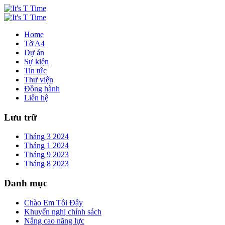
Home
Tờ A4
Dự án
Sự kiện
Tin tức
Thư viện
Đồng hành
Liên hệ
Lưu trữ
Tháng 3 2024
Tháng 1 2024
Tháng 9 2023
Tháng 8 2023
Danh mục
Chào Em Tôi Đây
Khuyến nghị chính sách
Nâng cao năng lực