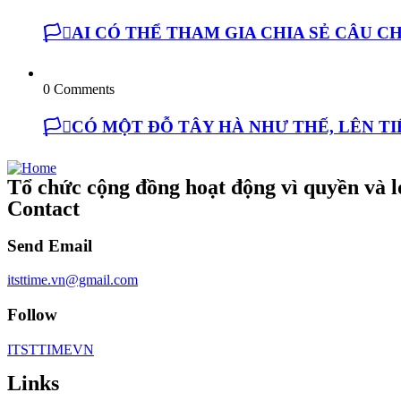
🏳️‍⚧️AI CÓ THỂ THAM GIA CHIA SẺ CÂU
0 Comments
🏳️‍⚧️CÓ MỘT ĐỖ TÂY HÀ NHƯ THẾ, LÊN 
Tổ chức cộng đồng hoạt động vì quyền và lợ
Contact
Send Email
itsttime.vn@gmail.com
Follow
ITSTTIMEVN
Links