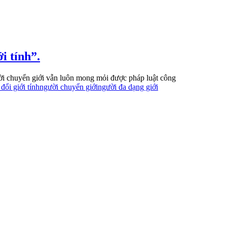
i tính”.
giới vẫn luôn mong mỏi được pháp luật công
ổi giới tính
người chuyển giới
người đa dạng giới