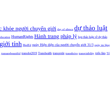
dự thảo luật
c khỏe người chuyển giới
day of silence
Hành trang pháp lý
HumanRights
họp thảo luận về dự thảo
education
giới tính
ngày Hiện diện của người chuyển giới 31/3
MedEd
ngày im lặng
n
transdot2019
Transhealth
transpride
triển lãm
transarebeautiful
transthrive
transvisibility
Tổ