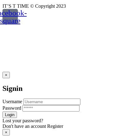
IT’S T TIME © Copyright 2023
acebook-
square
×
Signin
Username
Password
Lost your password?
Don't have an account
Register
×