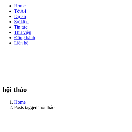
Home
Tờ A4
Dự án
Sự kiện
Tin tức
Thư viện
Đồng hành
Liên hệ
hội thảo
Home
Posts tagged"hội thảo"