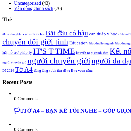
Uncategorized
(43)
Vận động chính sách
(76)
Thẻ
Bắt đầu có hậu
can thiệp y học
an sinh xã hội
#Giaoducykhoa
ChiaSeT
chuyển đổi giới tính
Education
Giaoducliennganh
Giaoducng
IT'S T TIME
Kết n
hỗ trợ pháp lý
luật
khuyến nghị chính sách
người chuyển giới
người đa dạ
người chuyển giớ
Tờ A4
đồng lòng vươn tiến
Dế 2024
đồng lòng vươn tiếng
Recent Posts
0 Comments
🏳️‍⚧️TỜ A4 – BẠN KỂ TÔI NGHE – GÓP GI
0 Comments