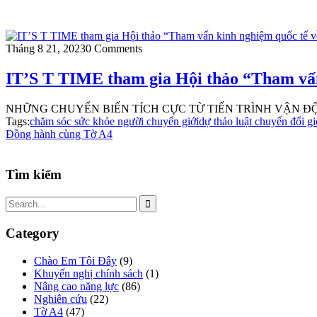
Tháng 8 21, 2023
0 Comments
IT’S T TIME tham gia Hội thảo “Tham vấn 
NHỮNG CHUYỂN BIẾN TÍCH CỰC TỪ TIẾN TRÌNH VẬN ĐỘNG DỰ 
Tags:
chăm sóc sức khỏe người chuyển giới
dự thảo luật chuyển đổi gi
Đồng hành cùng Tờ A4
Tìm kiếm
Category
Chào Em Tôi Đây
(9)
Khuyến nghị chính sách
(1)
Nâng cao năng lực
(86)
Nghiên cứu
(22)
Tờ A4
(47)