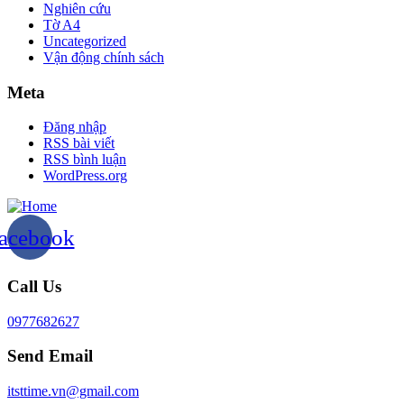
Nghiên cứu
Tờ A4
Uncategorized
Vận động chính sách
Meta
Đăng nhập
RSS bài viết
RSS bình luận
WordPress.org
acebook
Call Us
0977682627
Send Email
itsttime.vn@gmail.com