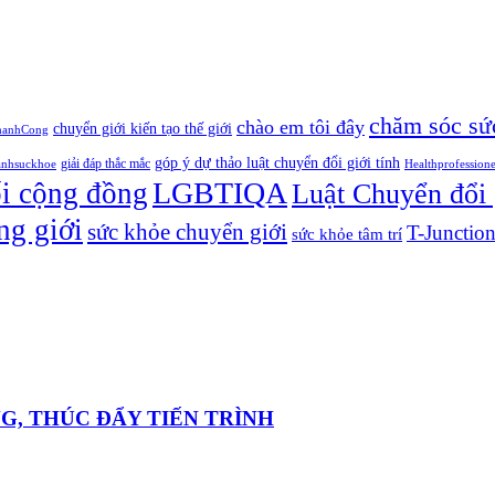
chăm sóc sứ
chào em tôi đây
chuyển giới kiến tạo thế giới
hanhCong
góp ý dự thảo luật chuyển đổi giới tính
giải đáp thắc mắc
anhsuckhoe
Healthprofession
LGBTIQA
ối cộng đồng
Luật Chuyển đổi 
ng giới
sức khỏe chuyển giới
T-Junctio
sức khỏe tâm trí
ỌNG, THÚC ĐẨY TIẾN TRÌNH