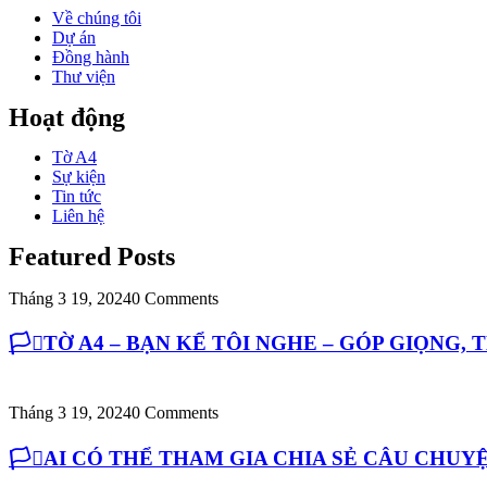
Về chúng tôi
Dự án
Đồng hành
Thư viện
Hoạt động
Tờ A4
Sự kiện
Tin tức
Liên hệ
Featured Posts
Tháng 3 19, 2024
0 Comments
🏳️‍⚧️TỜ A4 – BẠN KỂ TÔI NGHE – GÓP GIỌNG,
Tháng 3 19, 2024
0 Comments
🏳️‍⚧️AI CÓ THỂ THAM GIA CHIA SẺ CÂU CH