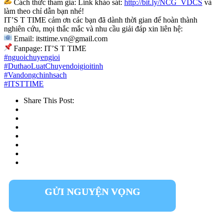
Cách thức tham gia: Link khảo sát:
http://bit.ly/NCG_VDCS
và
làm theo chỉ dẫn bạn nhé!
IT’S T TIME cảm ơn các bạn đã dành thời gian để hoàn thành
nghiên cứu, mọi thắc mắc và nhu cầu giải đáp xin liên hệ:
Email: itsttime.vn@gmail.com
Fanpage: IT’S T TIME
#nguoichuyengioi
#DuthaoLuatChuyendoigioitinh
#Vandongchinhsach
#ITSTTIME
Share This Post:
GỬI NGUYỆN VỌNG