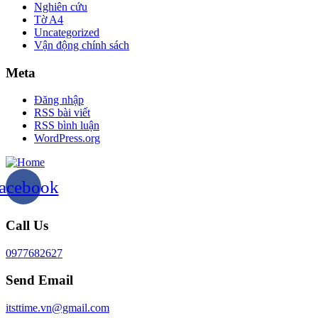
Nghiên cứu
Tờ A4
Uncategorized
Vận động chính sách
Meta
Đăng nhập
RSS bài viết
RSS bình luận
WordPress.org
acebook
Call Us
0977682627
Send Email
itsttime.vn@gmail.com