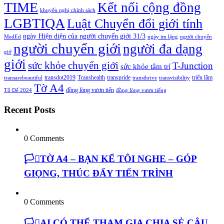
TIME
Kết nối cộng đồng
khuyến nghị chính sách
LGBTIQA
Luật Chuyển đổi giới tính
ngày Hiện diện của người chuyển giới 31/3
MedEd
ngày im lặng
người chuyển
người chuyển giới
người đa dạng
giớ
giới
sức khỏe chuyển giới
T-Junction
sức khỏe tâm trí
transdot2019
Transhealth
transpride
triển lãm
transarebeautiful
transthrive
transvisibility
Tờ A4
đồng lòng vươn tiến
Tổ Dế 2024
đồng lòng vươn tiếng
Recent Posts
0 Comments
🏳️‍⚧️TỜ A4 – BẠN KỂ TÔI NGHE – GÓP
GIỌNG, THÚC ĐẨY TIẾN TRÌNH
0 Comments
🏳️‍⚧️AI CÓ THỂ THAM GIA CHIA SẺ CÂU