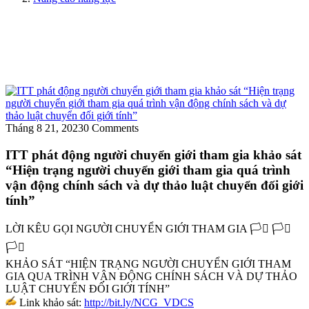
Tháng 8 21, 2023
0 Comments
ITT phát động người chuyển giới tham gia khảo sát
“Hiện trạng người chuyển giới tham gia quá trình
vận động chính sách và dự thảo luật chuyển đối giới
tính”
LỜI KÊU GỌI NGƯỜI CHUYỂN GIỚI THAM GIA
🏳️‍⚧️
🏳️‍⚧️
🏳️‍⚧️
KHẢO SÁT “HIỆN TRẠNG NGƯỜI CHUYỂN GIỚI THAM
GIA QUA TRÌNH VẬN ĐỘNG CHÍNH SÁCH VÀ DỰ THẢO
LUẬT CHUYỂN ĐỔI GIỚI TÍNH”
Link khảo sát:
http://bit.ly/NCG_VDCS