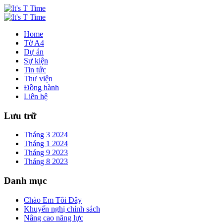
Home
Tờ A4
Dự án
Sự kiện
Tin tức
Thư viện
Đồng hành
Liên hệ
Lưu trữ
Tháng 3 2024
Tháng 1 2024
Tháng 9 2023
Tháng 8 2023
Danh mục
Chào Em Tôi Đây
Khuyến nghị chính sách
Nâng cao năng lực