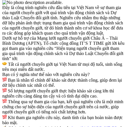
Đây là công trình nghiên cứu đầu tiên tại Việt Nam về sự tham gia
của người chuyển giới với quá trình vận động chính sách và Dự
thảo Luật Chuyển đổi giới tính. Nghiên cứu nhằm thu thập những
dữ liệu phản ánh thực trạng tham gia quá trình vận động chính sách
của người chuyển giới, từ đó hình thành nên cơ sở khoa học để đưa
ra các đóng góp khách quan cho quá trình vận động luật.
Dưới sự hỗ trợ của Mạng lưới người chuyển giới Châu Á – Thái
Bình Dương (APTN), Tổ chức cộng đồng IT’S T TIME gửi lời kêu
gọi tham gia vào nghiên cứu “Hiện trạng người chuyển giới tham
gia quá trình vận động chính sách và Dự thảo Luật Chuyển đổi giới
tính” tới:
Tất cả người chuyển giới tại Việt Nam từ mọi độ tuổi, sinh sống
trên mọi miền đất nước.
Bạn có ý nghĩa như thế nào với nghiên cứu này?
Bạn là nhân tố chính để khảo sát được thành công, giúp đem lại
dữ liệu chính xác nhất có thể.
Số lượng người chuyển giới thực hiện khảo sát càng lớn thì
nghiên cứu càng đáng tin cậy và có tính đại diện cao.
Thông qua sự tham gia của bạn, kết quả nghiên cứu là một minh
chứng cho sự hiện diện của người chuyển giới trên cả nước, giúp
người chuyển giới có tiếng nói chất lượng hơn.
Khi tham gia nghiên cứu này, danh tính của bạn hoàn toàn được
bảo mật.