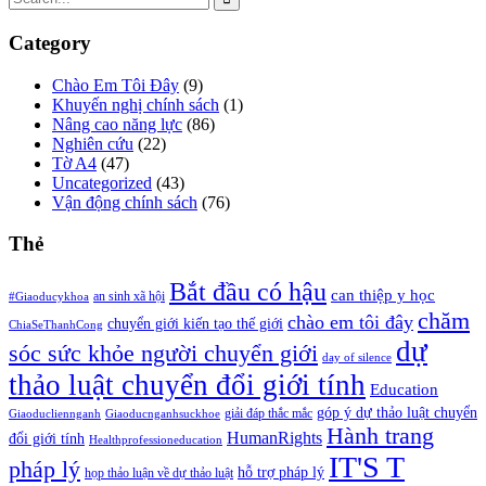
Category
Chào Em Tôi Đây
(9)
Khuyến nghị chính sách
(1)
Nâng cao năng lực
(86)
Nghiên cứu
(22)
Tờ A4
(47)
Uncategorized
(43)
Vận động chính sách
(76)
Thẻ
Bắt đầu có hậu
can thiệp y học
an sinh xã hội
#Giaoducykhoa
chăm
chào em tôi đây
chuyển giới kiến tạo thế giới
ChiaSeThanhCong
dự
sóc sức khỏe người chuyển giới
day of silence
thảo luật chuyển đổi giới tính
Education
góp ý dự thảo luật chuyển
giải đáp thắc mắc
Giaoducliennganh
Giaoducnganhsuckhoe
Hành trang
HumanRights
đổi giới tính
Healthprofessioneducation
IT'S T
pháp lý
hỗ trợ pháp lý
họp thảo luận về dự thảo luật