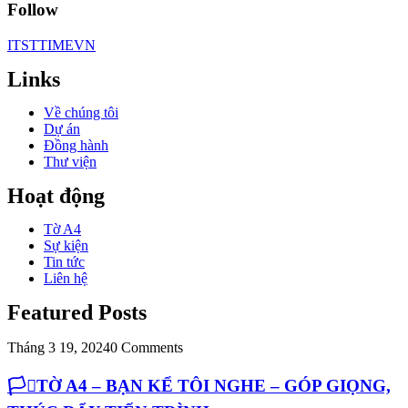
Follow
ITSTTIMEVN
Links
Về chúng tôi
Dự án
Đồng hành
Thư viện
Hoạt động
Tờ A4
Sự kiện
Tin tức
Liên hệ
Featured Posts
Tháng 3 19, 2024
0 Comments
🏳️‍⚧️TỜ A4 – BẠN KỂ TÔI NGHE – GÓP GIỌNG,