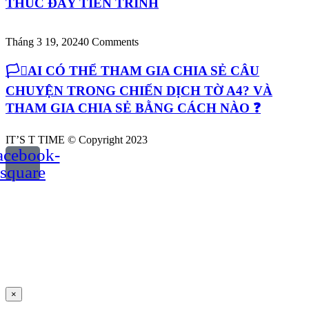
THÚC ĐẨY TIẾN TRÌNH
Tháng 3 19, 2024
0 Comments
🏳️‍⚧️AI CÓ THỂ THAM GIA CHIA SẺ CÂU
CHUYỆN TRONG CHIẾN DỊCH TỜ A4? VÀ
THAM GIA CHIA SẺ BẰNG CÁCH NÀO ❓
IT’S T TIME © Copyright 2023
acebook-
square
×