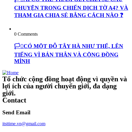
CHUYỆN TRONG CHIẾN DỊCH TỜ A4? VÀ
THAM GIA CHIA SẺ BẰNG CÁCH NÀO ❓
0 Comments
🏳️‍⚧️CÓ MỘT ĐỖ TÂY HÀ NHƯ THẾ, LÊN
TIẾNG VÌ BẢN THÂN VÀ CỘNG ĐỒNG
MÌNH
Tổ chức cộng đồng hoạt động vì quyền và
lợi ích của người chuyển giới, đa dạng
giới.
Contact
Send Email
itsttime.vn@gmail.com