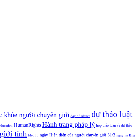
dự thảo luật
c khỏe người chuyển giới
day of silence
Hành trang pháp lý
HumanRights
họp thảo luận về dự thảo
education
giới tính
ngày Hiện diện của người chuyển giới 31/3
MedEd
ngày im lặng