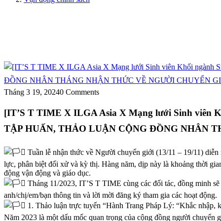
Tháng 3 19, 2024
0 Comments
[IT’S T TIME X ILGA Asia X Mạng lưới Sinh viê
TẬP HUẤN, THẢO LUẬN CỘNG ĐỒNG NHÂN THÁ
Tuần lễ nhận thức về Người chuyển giới (13/11 – 19/11) diễn
lực, phân biệt đối xử và kỳ thị. Hàng năm, dịp này là khoảng thời g
động vận động và giáo dục.
Tháng 11/2023, IT’S T TIME cùng các đối tác, đồng minh sẽ tổ
anh/chị/em/bạn thông tin và lời mời đăng ký tham gia các hoạt động.
1. Thảo luận trực tuyến “Hành Trang Pháp Lý: “Khắc nhập, 
Năm 2023 là một dấu mốc quan trọng của cộng đồng người chuyển giớ