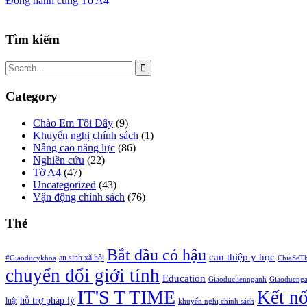
Đồng hành cùng Tờ A4
Tìm kiếm
Category
Chào Em Tôi Đây
(9)
Khuyến nghị chính sách
(1)
Nâng cao năng lực
(86)
Nghiên cứu
(22)
Tờ A4
(47)
Uncategorized
(43)
Vận động chính sách
(76)
Thẻ
Bắt đầu có hậu
can thiệp y học
an sinh xã hội
#Giaoducykhoa
ChiaSeT
chuyển đổi giới tính
Education
Giaoducliennganh
Giaoducng
IT'S T TIME
Kết n
hỗ trợ pháp lý
luật
khuyến nghị chính sách