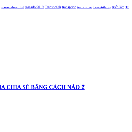
n
transdot2019
Transhealth
transpride
triển lãm
transarebeautiful
transthrive
transvisibility
Tổ
GIA CHIA SẺ BẰNG CÁCH NÀO ❓