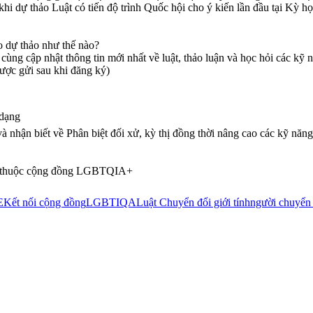
i dự thảo Luật có tiến độ trình Quốc hội cho ý kiến lần đầu tại Kỳ họ
o dự thảo như thế nào?
ng cập nhật thông tin mới nhất về luật, thảo luận và học hỏi các kỹ n
ược gửi sau khi đăng ký)
 dạng
 nhận biết về Phân biệt đối xử, kỳ thị đồng thời nâng cao các kỹ năng 
ên thuộc cộng đồng LGBTQIA+
E
Kết nối cộng đồng
LGBTIQA
Luật Chuyển đổi giới tính
người chuyển 