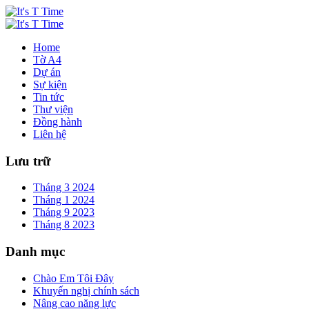
Home
Tờ A4
Dự án
Sự kiện
Tin tức
Thư viện
Đồng hành
Liên hệ
Lưu trữ
Tháng 3 2024
Tháng 1 2024
Tháng 9 2023
Tháng 8 2023
Danh mục
Chào Em Tôi Đây
Khuyến nghị chính sách
Nâng cao năng lực