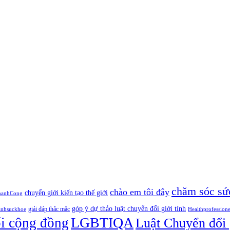
chăm sóc sứ
chào em tôi đây
chuyển giới kiến tạo thế giới
hanhCong
góp ý dự thảo luật chuyển đổi giới tính
giải đáp thắc mắc
anhsuckhoe
Healthprofession
LGBTIQA
ối cộng đồng
Luật Chuyển đổi 