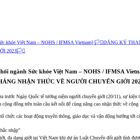
n Khối ngành Sức khỏe Việt Nam – NOHS / IFMSA V
NG NHẬN THỨC VỀ NGƯỜI CHUYỂN GIỚI 2023🏳
 ra trước Ngày Quốc tế tưởng niệm người chuyển giới (20/11), sự kiện
ian cộng đồng trên toàn cầu kết nối để cùng nâng cao nhận thức về cộn
 chức các hoạt động truyền thông, giáo dục và vận động hướng tới cộ
khắc nhập”
i, đa dạng giới tại Việt Nam khi dự án Luật Chuyển đổi giới tính đư