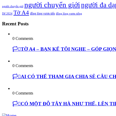
người chuyển giới
người đa dạ
người chuyển giớ
Tờ A4
đồng lòng vươn tiến
Dế 2024
đồng lòng vươn tiếng
Recent Posts
0 Comments
🏳️‍⚧️TỜ A4 – BẠN KỂ TÔI NGHE – GÓP GI
0 Comments
🏳️‍⚧️AI CÓ THỂ THAM GIA CHIA SẺ CÂU
0 Comments
🏳️‍⚧️CÓ MỘT ĐỖ TÂY HÀ NHƯ THẾ, LÊN 