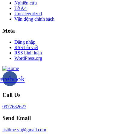
Nghiên cứu
Tờ A4
Uncategorized
Vận động chính sách
Meta
Đăng nhập
RSS bài viết
RSS bình luận
WordPress.org
acebook
Call Us
0977682627
Send Email
itsttime.vn@gmail.com