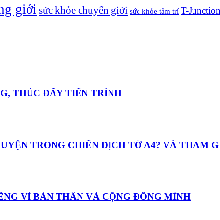
ng giới
sức khỏe chuyển giới
T-Junctio
sức khỏe tâm trí
ỌNG, THÚC ĐẨY TIẾN TRÌNH
 CHUYỆN TRONG CHIẾN DỊCH TỜ A4? VÀ THAM 
TIẾNG VÌ BẢN THÂN VÀ CỘNG ĐỒNG MÌNH