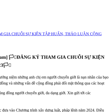
ietnam] 🏳️‍⚧️ĐĂNG KÝ THAM GIA CHUỖI SỰ KIỆN
️‍⚧️
 tưởng niệm những anh chị em người chuyển giới là nạn nhân của bạo
g đồng và những vấn đề cộng đồng phải đối mặt thông qua các hoạt
ng đồng người chuyển giới, đa dạng giới. Xin gửi tới các
ợc đưa vào Chương trình xây dựng luật, pháp lệnh năm 2024. Điều