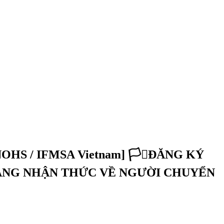
 NOHS / IFMSA Vietnam] 🏳️‍⚧️ĐĂNG KÝ
HÁNG NHẬN THỨC VỀ NGƯỜI CHUYỂN