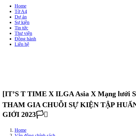
Home
Tờ A4
Dự án
Sự kiện
Tin tức
Thư viện
Đồng hành
Liên hệ
[IT’S T TIME X ILGA Asia X Mạng lưới S
THAM GIA CHUỖI SỰ KIỆN TẬP HU
GIỚI 2023🏳️‍⚧️
Home
Vận động chính sách