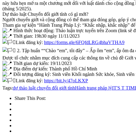
này hứa hẹn mở ra một chương mới đối với luật dành cho cộng đồng kh
(tháng 5/2025).
Dự thảo luật Chuyển đổi giới tính có gì mới?
Người chuyển giới và cộng đồng có thể tham gia đóng góp, góp ý ch
Tham gia sự kiện “Hành Trang Pháp Lý: “Khắc nhập, khắc nhập” để cù
Hình thức hoạt động: Thảo luận trực tuyến trên Zoom (link sẽ đ
Thời gian: 19h30 ngày 11/11/2023
Link đăng ký:
https://forms.gle/6FQfdLRG4bhaVTHA9
2. Tập huấn ““Chào “em”, tôi đây” – Ấp ôm “em”, ấp ôm đa
Được tổ chức nhằm mục đích cung cấp các thông tin về chủ đề Giới và
Thời gian dự kiến: 19/11/2023
Địa điểm dự kiến: Thành phố Hồ Chí Minh
Đối tượng đăng ký: Sinh viên Khối ngành Sức khỏe, Sinh vi
Link đăng ký:
https://bit.ly/47oLKXP
Tags:
dự thảo luật chuyển đổi giới tính
Hành trang pháp lý
IT'S T TIM
Share This Post: