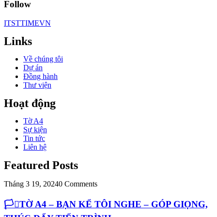
Follow
ITSTTIMEVN
Links
Về chúng tôi
Dự án
Đồng hành
Thư viện
Hoạt động
Tờ A4
Sự kiện
Tin tức
Liên hệ
Featured Posts
Tháng 3 19, 2024
0 Comments
🏳️‍⚧️TỜ A4 – BẠN KỂ TÔI NGHE – GÓP GIỌNG,