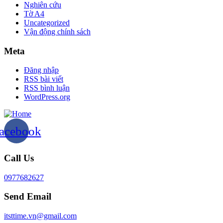
Nghiên cứu
Tờ A4
Uncategorized
Vận động chính sách
Meta
Đăng nhập
RSS bài viết
RSS bình luận
WordPress.org
acebook
Call Us
0977682627
Send Email
itsttime.vn@gmail.com