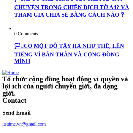
CHUYỆN TRONG CHIẾN DỊCH TỜ A4? VÀ
THAM GIA CHIA SẺ BẰNG CÁCH NÀO ❓
0 Comments
🏳️‍⚧️CÓ MỘT ĐỖ TÂY HÀ NHƯ THẾ, LÊN
TIẾNG VÌ BẢN THÂN VÀ CỘNG ĐỒNG
MÌNH
Tổ chức cộng đồng hoạt động vì quyền và
lợi ích của người chuyển giới, đa dạng
giới.
Contact
Send Email
itsttime.vn@gmail.com