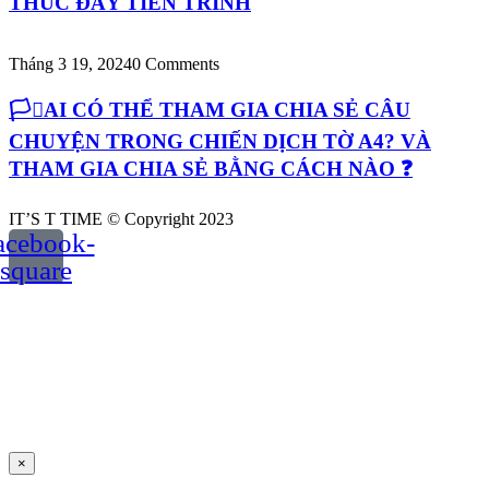
THÚC ĐẨY TIẾN TRÌNH
Tháng 3 19, 2024
0 Comments
🏳️‍⚧️AI CÓ THỂ THAM GIA CHIA SẺ CÂU
CHUYỆN TRONG CHIẾN DỊCH TỜ A4? VÀ
THAM GIA CHIA SẺ BẰNG CÁCH NÀO ❓
IT’S T TIME © Copyright 2023
acebook-
square
×