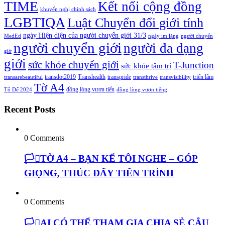
TIME
Kết nối cộng đồng
khuyến nghị chính sách
LGBTIQA
Luật Chuyển đổi giới tính
ngày Hiện diện của người chuyển giới 31/3
MedEd
ngày im lặng
người chuyển
người chuyển giới
người đa dạng
giớ
giới
sức khỏe chuyển giới
T-Junction
sức khỏe tâm trí
transdot2019
Transhealth
transpride
triển lãm
transarebeautiful
transthrive
transvisibility
Tờ A4
đồng lòng vươn tiến
Tổ Dế 2024
đồng lòng vươn tiếng
Recent Posts
0 Comments
🏳️‍⚧️TỜ A4 – BẠN KỂ TÔI NGHE – GÓP
GIỌNG, THÚC ĐẨY TIẾN TRÌNH
0 Comments
🏳️‍⚧️AI CÓ THỂ THAM GIA CHIA SẺ CÂU