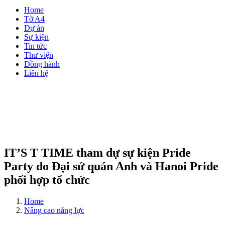
Home
Tờ A4
Dự án
Sự kiện
Tin tức
Thư viện
Đồng hành
Liên hệ
IT’S T TIME tham dự sự kiện Pride
Party do Đại sứ quán Anh và Hanoi Pride
phối hợp tổ chức
Home
Nâng cao năng lực