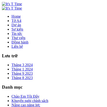
Home
Tờ A4
Dự án
Sự kiện
Tin tức
Thư viện
Đồng hành
Liên hệ
Lưu trữ
Tháng 3 2024
Tháng 1 2024
Tháng 9 2023
Tháng 8 2023
Danh mục
Chào Em Tôi Đây
Khuyến nghị chính sách
Nâng cao năng lực