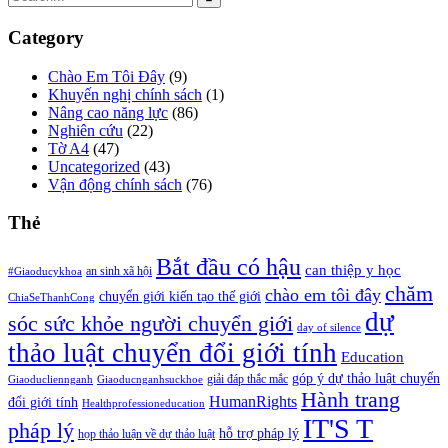
Category
Chào Em Tôi Đây
(9)
Khuyến nghị chính sách
(1)
Nâng cao năng lực
(86)
Nghiên cứu
(22)
Tờ A4
(47)
Uncategorized
(43)
Vận động chính sách
(76)
Thẻ
Bắt đầu có hậu
can thiệp y học
an sinh xã hội
#Giaoducykhoa
chăm
chào em tôi đây
chuyển giới kiến tạo thế giới
ChiaSeThanhCong
dự
sóc sức khỏe người chuyển giới
day of silence
thảo luật chuyển đổi giới tính
Education
góp ý dự thảo luật chuyển
giải đáp thắc mắc
Giaoducliennganh
Giaoducnganhsuckhoe
Hành trang
HumanRights
đổi giới tính
Healthprofessioneducation
IT'S T
pháp lý
hỗ trợ pháp lý
họp thảo luận về dự thảo luật