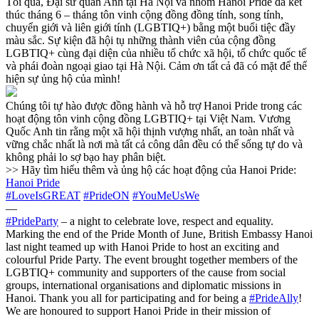
Tối qua, Đại sứ quán Anh tại Hà Nội và nhóm Hanoi Pride đã kết
thúc tháng 6 – tháng tôn vinh cộng đồng đồng tính, song tính,
chuyển giới và liên giới tính (LGBTIQ+) bằng một buổi tiệc đầy
màu sắc. Sự kiện đã hội tụ những thành viên của cộng đồng
LGBTIQ+ cùng đại diện của nhiều tổ chức xã hội, tổ chức quốc tế
và phái đoàn ngoại giao tại Hà Nội. Cảm ơn tất cả đã có mặt để thể
hiện sự ủng hộ của mình!
Chúng tôi tự hào được đồng hành và hỗ trợ Hanoi Pride trong các
hoạt động tôn vinh cộng đồng LGBTIQ+ tại Việt Nam. Vương
Quốc Anh tin rằng một xã hội thịnh vượng nhất, an toàn nhất và
vững chắc nhất là nơi mà tất cả công dân đều có thể sống tự do và
không phải lo sợ bạo hay phân biệt.
>> Hãy tìm hiểu thêm và ủng hộ các hoạt động của Hanoi Pride:
Hanoi Pride
#LoveIsGREAT
#PrideON
#YouMeUsWe
—
#PrideParty
– a night to celebrate love, respect and equality.
Marking the end of the Pride Month of June, British Embassy Hanoi
last night teamed up with Hanoi Pride to host an exciting and
colourful Pride Party. The event brought together members of the
LGBTIQ+ community and supporters of the cause from social
groups, international organisations and diplomatic missions in
Hanoi. Thank you all for participating and for being a
#PrideAlly
!
We are honoured to support Hanoi Pride in their mission of