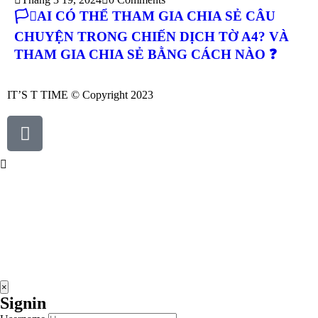
🏳️‍⚧️AI CÓ THỂ THAM GIA CHIA SẺ CÂU
CHUYỆN TRONG CHIẾN DỊCH TỜ A4? VÀ
THAM GIA CHIA SẺ BẰNG CÁCH NÀO ❓
IT’S T TIME © Copyright 2023
×
Signin