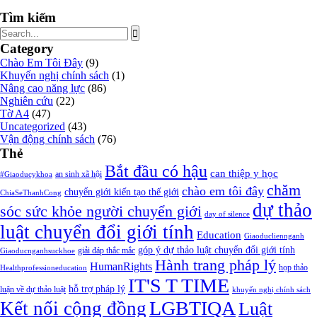
Tìm kiếm
Category
Chào Em Tôi Đây
(9)
Khuyến nghị chính sách
(1)
Nâng cao năng lực
(86)
Nghiên cứu
(22)
Tờ A4
(47)
Uncategorized
(43)
Vận động chính sách
(76)
Thẻ
Bắt đầu có hậu
can thiệp y học
an sinh xã hội
#Giaoducykhoa
chăm
chào em tôi đây
chuyển giới kiến tạo thế giới
ChiaSeThanhCong
dự thảo
sóc sức khỏe người chuyển giới
day of silence
luật chuyển đổi giới tính
Education
Giaoducliennganh
góp ý dự thảo luật chuyển đổi giới tính
giải đáp thắc mắc
Giaoducnganhsuckhoe
Hành trang pháp lý
HumanRights
họp thảo
Healthprofessioneducation
IT'S T TIME
hỗ trợ pháp lý
luận về dự thảo luật
khuyến nghị chính sách
LGBTIQA
Kết nối cộng đồng
Luật