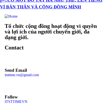
🏳️‍⚧️CÓ MỘT ĐỖ TÂY HÀ NHƯ THẾ, LÊN TIẾNG
VÌ BẢN THÂN VÀ CỘNG ĐỒNG MÌNH
Tổ chức cộng đồng hoạt động vì quyền
và lợi ích của người chuyển giới, đa
dạng giới.
Contact
Send Email
itsttime.vn@gmail.com
Follow
ITSTTIMEVN