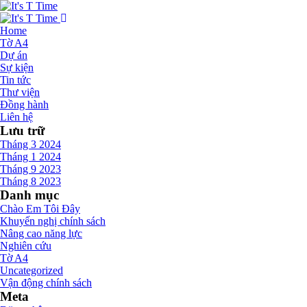
Home
Tờ A4
Dự án
Sự kiện
Tin tức
Thư viện
Đồng hành
Liên hệ
Lưu trữ
Tháng 3 2024
Tháng 1 2024
Tháng 9 2023
Tháng 8 2023
Danh mục
Chào Em Tôi Đây
Khuyến nghị chính sách
Nâng cao năng lực
Nghiên cứu
Tờ A4
Uncategorized
Vận động chính sách
Meta