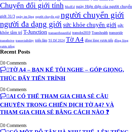
Chuyển đổi giới tính
ngày Hiện diện của người chuyển
MedEd
người chuyển giới
giới 31/3
ngày im lặng
người chuyển giớ
người đa dạng giới
sức khỏe chuyển giới
sức
T-Junction
khỏe tâm trí
transdot2019
Transhealth
transpride
transarebeautiful
Tờ A4
triển lãm
đồng lòng vươn tiến
transthrive
transvisibility
Tổ Dế 2024
đồng lòng
vươn tiếng
Recent Posts
0 Comments
🏳️‍⚧️TỜ A4 – BẠN KỂ TÔI NGHE – GÓP GIỌNG,
THÚC ĐẨY TIẾN TRÌNH
0 Comments
🏳️‍⚧️AI CÓ THỂ THAM GIA CHIA SẺ CÂU
CHUYỆN TRONG CHIẾN DỊCH TỜ A4? VÀ
THAM GIA CHIA SẺ BẰNG CÁCH NÀO ❓
0 Comments