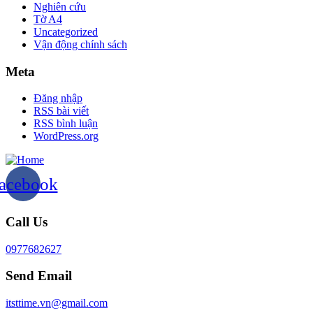
Nghiên cứu
Tờ A4
Uncategorized
Vận động chính sách
Meta
Đăng nhập
RSS bài viết
RSS bình luận
WordPress.org
acebook
Call Us
0977682627
Send Email
itsttime.vn@gmail.com