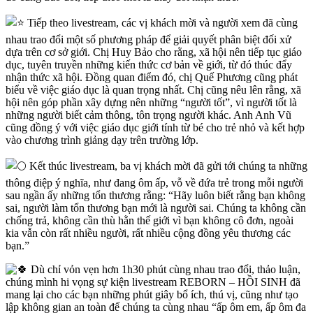
Tiếp theo livestream, các vị khách mời và người xem đã cùng
nhau trao đổi một số phương pháp để giải quyết phân biệt đối xử
dựa trên cơ sở giới. Chị Huy Bảo cho rằng, xã hội nên tiếp tục giáo
dục, tuyên truyền những kiến thức cơ bản về giới, từ đó thúc đẩy
nhận thức xã hội. Đồng quan điểm đó, chị Quế Phương cũng phát
biểu về việc giáo dục là quan trọng nhất. Chị cũng nêu lên rằng, xã
hội nên góp phần xây dựng nên những “người tốt”, vì người tốt là
những người biết cảm thông, tôn trọng người khác. Anh Anh Vũ
cũng đồng ý với việc giáo dục giới tính từ bé cho trẻ nhỏ và kết hợp
vào chương trình giảng dạy trên trường lớp.
Kết thúc livestream, ba vị khách mời đã gửi tới chúng ta những
thông điệp ý nghĩa, như đang ôm ấp, vỗ về đứa trẻ trong mỗi người
sau ngần ấy những tổn thương rằng: “Hãy luôn biết rằng bạn không
sai, người làm tổn thương bạn mới là người sai. Chúng ta không cần
chống trả, không cần thù hằn thế giới vì bạn không cô đơn, ngoài
kia vẫn còn rất nhiều người, rất nhiều cộng đồng yêu thương các
bạn.”
Dù chỉ vỏn vẹn hơn 1h30 phút cùng nhau trao đổi, thảo luận,
chúng mình hi vọng sự kiện livestream REBORN – HỒI SINH đã
mang lại cho các bạn những phút giây bổ ích, thú vị, cũng như tạo
lập không gian an toàn để chúng ta cùng nhau “ấp ôm em, ấp ôm đa