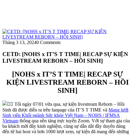
Tháng 3 13, 2024
0 Comments
CETD: [NOHS x IT’S T TIME| RECAP SỰ KIỆN
LIVESTREAM REBORN – HỒI SINH]
[NOHS x IT’S T TIME| RECAP SỰ
KIỆN LIVESTREAM REBORN – HỒI
SINH]
Tối ngày 07/01 vừa qua, sự kiện livestream Reborn – Hồi
Sinh đã được diễn ra trên fanpage của IT’S T TIME và
Mạng lưới
Sinh viên Khối ngành Sức khỏe Việt Nam – NOHS / IFMSA
Vietnam
thông qua nền tảng trực tuyến Zoom. Với sự tham gia của
ba khách mời đầy kinh nghiệm, cùng sự dẫn dắt đầy duyên dáng
đến từ hai host và hơn 1000 lượt xem, sự kiện đã mang đến những