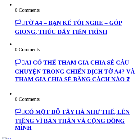
0 Comments
🏳️‍⚧️TỜ A4 – BẠN KỂ TÔI NGHE – GÓP
GIỌNG, THÚC ĐẨY TIẾN TRÌNH
0 Comments
🏳️‍⚧️AI CÓ THỂ THAM GIA CHIA SẺ CÂU
CHUYỆN TRONG CHIẾN DỊCH TỜ A4? VÀ
THAM GIA CHIA SẺ BẰNG CÁCH NÀO ❓
0 Comments
🏳️‍⚧️CÓ MỘT ĐỖ TÂY HÀ NHƯ THẾ, LÊN
TIẾNG VÌ BẢN THÂN VÀ CỘNG ĐỒNG
MÌNH