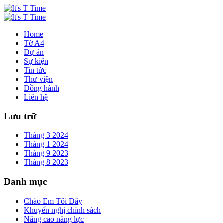
Home
Tờ A4
Dự án
Sự kiện
Tin tức
Thư viện
Đồng hành
Liên hệ
Lưu trữ
Tháng 3 2024
Tháng 1 2024
Tháng 9 2023
Tháng 8 2023
Danh mục
Chào Em Tôi Đây
Khuyến nghị chính sách
Nâng cao năng lực