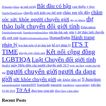
Bắt đầu có hậu
can thiệp y học
an sinh xã hội
#Giaoducykhoa
chăm
chào em tôi đây
chuyển giới kiến tạo thế giới
ChiaSeThanhCong
dự
sóc sức khỏe người chuyển giới
day of silence
thảo luật chuyển đổi giới tính
Education
góp ý dự thảo luật chuyển
giải đáp thắc mắc
Giaoducliennganh
Giaoducnganhsuckhoe
Hành trang
HumanRights
đổi giới tính
Healthprofessioneducation
IT'S T
pháp lý
hỗ trợ pháp lý
họp thảo luận về dự thảo luật
TIME
Kết nối cộng đồng
khuyến nghị chính sách
LGBTIQA
Luật Chuyển đổi giới tính
ngày Hiện diện của người chuyển giới 31/3
MedEd
ngày im lặng
người chuyển
người chuyển giới
người đa dạng
giớ
giới
sức khỏe chuyển giới
T-Junction
sức khỏe tâm trí
transdot2019
Transhealth
transpride
triển lãm
transarebeautiful
transthrive
transvisibility
Tờ A4
đồng lòng vươn tiến
Tổ Dế 2024
đồng lòng vươn tiếng
Recent Posts