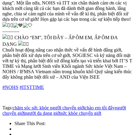
dạng”. Một lần nữa, NOHS và ITT xin chân thành cảm ơn các vị
khách mời cùng tất cả các bạn đã dành thời gian đồng hành, lắng
nghe, chia sẻ cảm nghĩ của mình về vấn đề kì thị, phân biệt đối xử
dựa trên cơ sở giới! Hẹn gặp lại các bạn trong các sự kiện tiếp theo!
———–
CHÀO “EM”, TÔI ĐÂY – ẤP ÔM EM, ẤP ÔM ĐA
DẠNG
Chuỗi hoạt động nâng cao nhận thức về vấn đề bình đẳng giới,
phân biệt đối xử dựa trên cơ sở giới, SOGIESC và kỹ năng đối mặt
với tự kỳ thị, phân biệt đối xử đồng kiến tạo và triển khai bởi IT’S T
TIME và Mạng lưới Sinh viên Khối ngành Sức khỏe Việt Nam –
NOHS / IFMSA Vietnam nằm trong khuôn khổ Quỹ sáng kiến thúc
đẩy không phân biệt đối xử – AND của Viện ISEE
#NOHS
#ITSTTIME
Tags:
chăm sóc sức khỏe người chuyển giới
chào em tôi đây
người
chuyển giới
người đa dạng giới
sức khỏe chuyển giới
Share This Post: