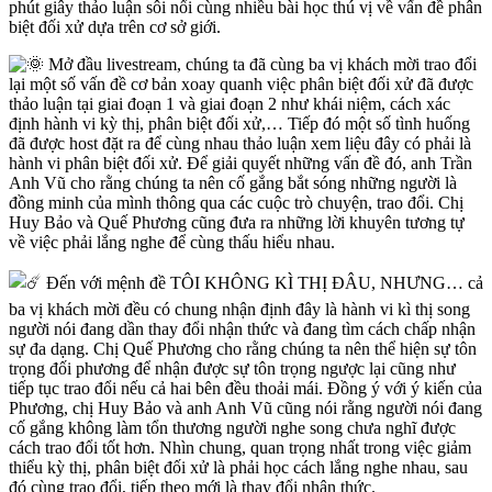
phút giây thảo luận sôi nổi cùng nhiều bài học thú vị về vấn đề phân
biệt đối xử dựa trên cơ sở giới.
Mở đầu livestream, chúng ta đã cùng ba vị khách mời trao đổi
lại một số vấn đề cơ bản xoay quanh việc phân biệt đối xử đã được
thảo luận tại giai đoạn 1 và giai đoạn 2 như khái niệm, cách xác
định hành vi kỳ thị, phân biệt đối xử,… Tiếp đó một số tình huống
đã được host đặt ra để cùng nhau thảo luận xem liệu đây có phải là
hành vi phân biệt đối xử. Để giải quyết những vấn đề đó, anh Trần
Anh Vũ cho rằng chúng ta nên cố gắng bắt sóng những người là
đồng minh của mình thông qua các cuộc trò chuyện, trao đổi. Chị
Huy Bảo và Quế Phương cũng đưa ra những lời khuyên tương tự
về việc phải lắng nghe để cùng thấu hiểu nhau.
Đến với mệnh đề TÔI KHÔNG KÌ THỊ ĐÂU, NHƯNG… cả
ba vị khách mời đều có chung nhận định đây là hành vi kì thị song
người nói đang dần thay đổi nhận thức và đang tìm cách chấp nhận
sự đa dạng. Chị Quế Phương cho rằng chúng ta nên thể hiện sự tôn
trọng đối phương để nhận được sự tôn trọng ngược lại cũng như
tiếp tục trao đổi nếu cả hai bên đều thoải mái. Đồng ý với ý kiến của
Phương, chị Huy Bảo và anh Anh Vũ cũng nói rằng người nói đang
cố gắng không làm tổn thương người nghe song chưa nghĩ được
cách trao đổi tốt hơn. Nhìn chung, quan trọng nhất trong việc giảm
thiểu kỳ thị, phân biệt đối xử là phải học cách lắng nghe nhau, sau
đó cùng trao đổi, tiếp theo mới là thay đổi nhận thức.