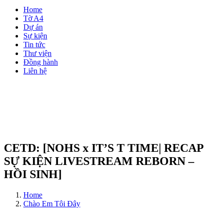
Home
Tờ A4
Dự án
Sự kiện
Tin tức
Thư viện
Đồng hành
Liên hệ
CETD: [NOHS x IT’S T TIME| RECAP
SỰ KIỆN LIVESTREAM REBORN –
HỒI SINH]
Home
Chào Em Tôi Đây