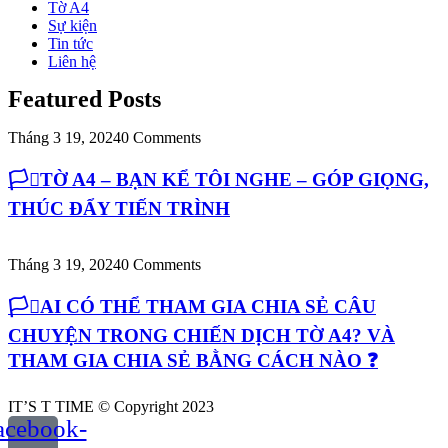
Tờ A4
Sự kiện
Tin tức
Liên hệ
Featured Posts
Tháng 3 19, 2024
0 Comments
🏳️‍⚧️TỜ A4 – BẠN KỂ TÔI NGHE – GÓP GIỌNG,
THÚC ĐẨY TIẾN TRÌNH
Tháng 3 19, 2024
0 Comments
🏳️‍⚧️AI CÓ THỂ THAM GIA CHIA SẺ CÂU
CHUYỆN TRONG CHIẾN DỊCH TỜ A4? VÀ
THAM GIA CHIA SẺ BẰNG CÁCH NÀO ❓
IT’S T TIME © Copyright 2023
acebook-