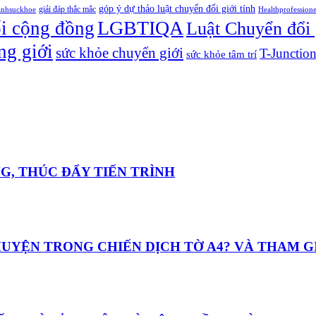
góp ý dự thảo luật chuyển đổi giới tính
giải đáp thắc mắc
anhsuckhoe
Healthprofession
LGBTIQA
ối cộng đồng
Luật Chuyển đổi 
ng giới
sức khỏe chuyển giới
T-Junctio
sức khỏe tâm trí
ỌNG, THÚC ĐẨY TIẾN TRÌNH
 CHUYỆN TRONG CHIẾN DỊCH TỜ A4? VÀ THAM 