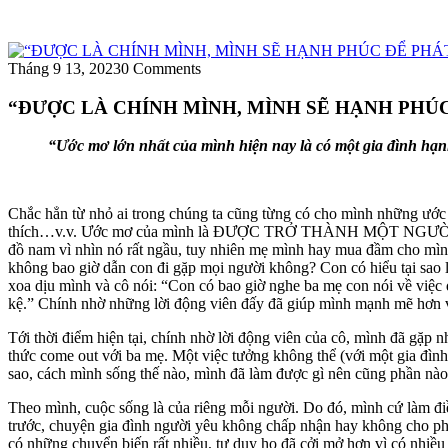
Tháng 9 13, 2023
0 Comments
“ĐƯỢC LÀ CHÍNH MÌNH, MÌNH SẼ HẠNH PHÚ
“Ước mơ lớn nhất của mình hiện nay là có một gia đình hạ
Chắc hẳn từ nhỏ ai trong chúng ta cũng từng có cho mình những ước
thích…v.v. Ước mơ của mình là ĐƯỢC TRỞ THÀNH MỘT NGƯỜI CON TRAI.
đồ nam vì nhìn nó rất ngầu, tuy nhiên mẹ mình hay mua đầm cho mình mặ
không bao giờ dẫn con đi gặp mọi người không? Con có hiểu tại sao 
xoa dịu mình và cô nói: “Con có bao giờ nghe ba mẹ con nói về việc đó
kệ.” Chính nhờ những lời động viên đấy đã giúp mình mạnh mẽ hơn v
Tới thời điểm hiện tại, chính nhờ lời động viên của cô, mình đã gặp 
thức come out với ba mẹ. Một việc tưởng không thể (với một gia đình
sao, cách mình sống thế nào, mình đã làm được gì nên cũng phần n
Theo mình, cuộc sống là của riêng mỗi người. Do đó, mình cứ làm đi
trước, chuyện gia đình người yêu không chấp nhận hay không cho phép c
có những chuyển biến rất nhiều, tư duy họ đã cởi mở hơn vì có 