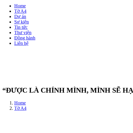
Home
Tờ A4
Dự án
Sự kiện
Tin tức
Thư viện
Đồng hành
Liên hệ
“ĐƯỢC LÀ CHÍNH MÌNH, MÌNH SẼ H
Home
Tờ A4