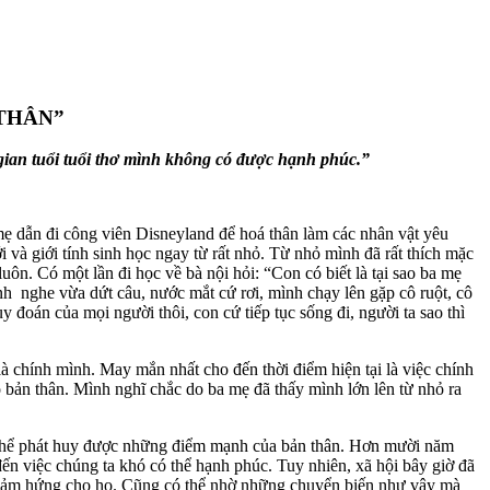
THÂN”
gian tuổi tuổi thơ mình không có được hạnh phúc.”
a mẹ dẫn đi công viên Disneyland để hoá thân làm các nhân vật yêu
iới tính sinh học ngay từ rất nhỏ. Từ nhỏ mình đã rất thích mặc
 Có một lần đi học về bà nội hỏi: “Con có biết là tại sao ba mẹ
h nghe vừa dứt câu, nước mắt cứ rơi, mình chạy lên gặp cô ruột, cô
 đoán của mọi người thôi, con cứ tiếp tục sống đi, người ta sao thì
̀ chính mình. May mắn nhất cho đến thời điểm hiện tại là việc chính
 bản thân. Mình nghĩ chắc do ba mẹ đã thấy mình lớn lên từ nhỏ ra
có thể phát huy được những điểm mạnh của bản thân. Hơn mười năm
 việc chúng ta khó có thể hạnh phúc. Tuy nhiên, xã hội bây giờ đã
truyền cảm hứng cho họ. Cũng có thể nhờ những chuyển biến như vậy mà