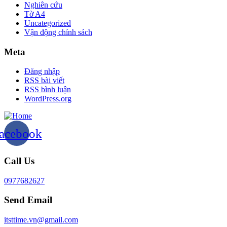
Nghiên cứu
Tờ A4
Uncategorized
Vận động chính sách
Meta
Đăng nhập
RSS bài viết
RSS bình luận
WordPress.org
acebook
Call Us
0977682627
Send Email
itsttime.vn@gmail.com