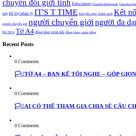
chuyển đổi giới tính
Education
Giaoducliennganh
Giaoducng
IT'S T TIME
Kết n
hỗ trợ pháp lý
luật
khuyến nghị chính sách
người chuyển giới
người đa dạ
người chuyển giớ
Tờ A4
đồng lòng vươn tiến
Dế 2024
đồng lòng vươn tiếng
Recent Posts
0 Comments
🏳️‍⚧️TỜ A4 – BẠN KỂ TÔI NGHE – GÓP GI
0 Comments
🏳️‍⚧️AI CÓ THỂ THAM GIA CHIA SẺ CÂU
0 Comments