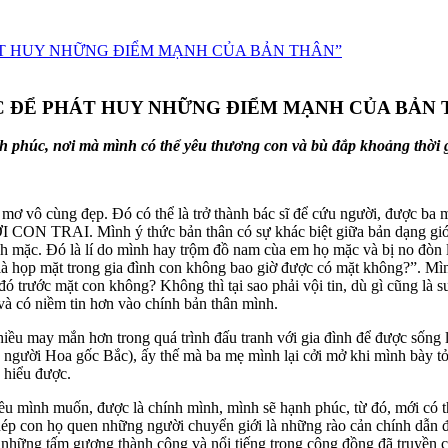
C ĐỂ PHÁT HUY NHỮNG ĐIỂM MẠNH CỦA BẢN 
nh phúc, nơi mà mình có thể yêu thương con và bù đắp khoảng thời 
 mơ vô cùng đẹp. Đó có thể là trở thành bác sĩ để cứu người, được b
 Mình ý thức bản thân có sự khác biệt giữa bản dạng giới và g
c. Đó là lí do mình hay trộm đồ nam cùa em họ mặc và bị no đòn luôn.
là họp mặt trong gia đình con không bao giờ được có mặt không?”. Mìn
 trước mặt con không? Không thì tại sao phải vội tin, dù gì cũng là suy
à có niềm tin hơn vào chính bản thân mình.
nhiều may mắn hơn trong quá trình đấu tranh với gia đình để được sống la
 người Hoa gốc Bắc), ấy thế mà ba mẹ mình lại cởi mở khi mình bày tỏ
ào hiểu được.
ều mình muốn, được là chính mình, mình sẽ hạnh phúc, từ đó, mới 
on họ quen những người chuyển giới là những rào cản chính dẫn đến
nhiều những tấm gương thành công và nổi tiếng trong cộng đồng đã 