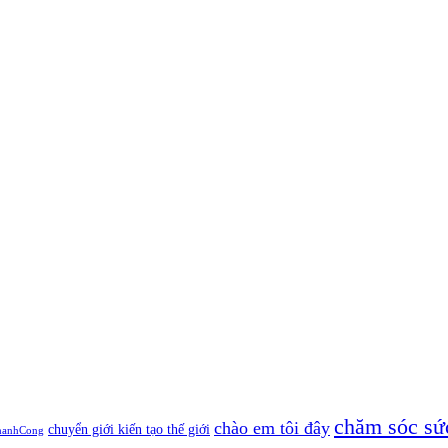
chăm sóc sứ
chào em tôi đây
chuyển giới kiến tạo thế giới
hanhCong