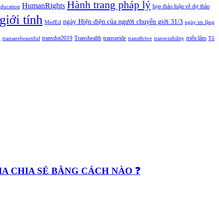
Hành trang pháp lý
HumanRights
họp thảo luận về dự thảo
education
giới tính
ngày Hiện diện của người chuyển giới 31/3
MedEd
ngày im lặng
n
transdot2019
Transhealth
transpride
triển lãm
transarebeautiful
transthrive
transvisibility
Tổ
GIA CHIA SẺ BẰNG CÁCH NÀO ❓