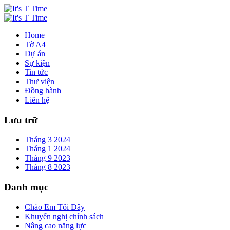
Home
Tờ A4
Dự án
Sự kiện
Tin tức
Thư viện
Đồng hành
Liên hệ
Lưu trữ
Tháng 3 2024
Tháng 1 2024
Tháng 9 2023
Tháng 8 2023
Danh mục
Chào Em Tôi Đây
Khuyến nghị chính sách
Nâng cao năng lực