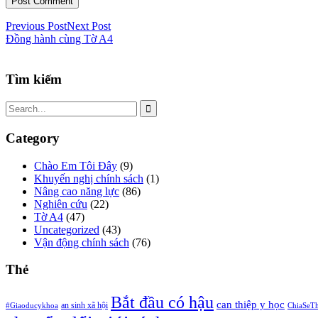
Previous Post
Next Post
Đồng hành cùng Tờ A4
Tìm kiếm
Category
Chào Em Tôi Đây
(9)
Khuyến nghị chính sách
(1)
Nâng cao năng lực
(86)
Nghiên cứu
(22)
Tờ A4
(47)
Uncategorized
(43)
Vận động chính sách
(76)
Thẻ
Bắt đầu có hậu
can thiệp y học
an sinh xã hội
#Giaoducykhoa
ChiaSeT