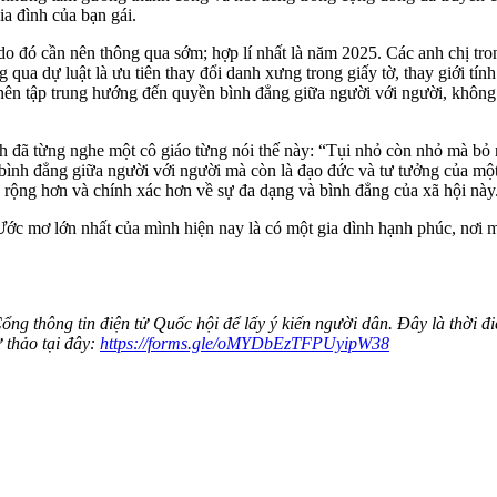
 đình của bạn gái.
, do đó cần nên thông qua sớm; hợp lí nhất là năm 2025. Các anh chị tro
qua dự luật là ưu tiên thay đổi danh xưng trong giấy tờ, thay giới tính t
 tập trung hướng đến quyền bình đẳng giữa người với người, không qu
nh đã từng nghe một cô giáo từng nói thế này: “Tụi nhỏ còn nhỏ mà bỏ
̀nh đẳng giữa người với người mà còn là đạo đức và tư tưởng của mộ
 rộng hơn và chính xác hơn về sự đa dạng và bình đẳng của xã hội nà
ớc mơ lớn nhất của mình hiện nay là có một gia dình hạnh phúc, nơi 
ổng thông tin điện tử Quốc hội để lấy ý kiến người dân. Đây là thời 
 thảo tại đây:
https://forms.gle/oMYDbEzTFPUyipW38