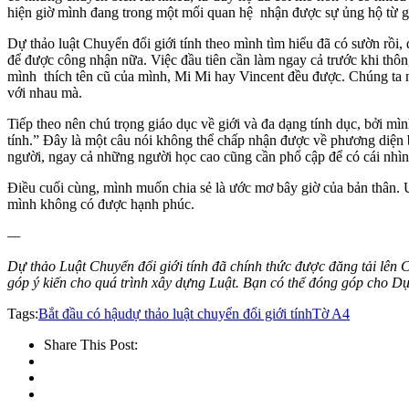
hiện giờ mình đang trong một mối quan hệ nhận được sự ủng hộ từ gia
Dự thảo luật Chuyển đổi giới tính theo mình tìm hiểu đã có sườn rồi
để được công nhận nữa. Việc đầu tiên cần làm ngay cả trước khi thông 
mình thích tên cũ của mình, Mi Mi hay Vincent đều được. Chúng ta nên
với nhau mà.
Tiếp theo nên chú trọng giáo dục về giới và đa dạng tính dục, bởi mì
tính.” Đây là một câu nói không thể chấp nhận được về phương diện bi
người, ngay cả những người học cao cũng cần phổ cập để có cái nhìn
Điều cuối cùng, mình muốn chia sẻ là ước mơ bây giờ của bản thân. Ư
mình không có được hạnh phúc.
—
Dự thảo Luật Chuyển đổi giới tính đã chính thức được đăng tải lên C
góp ý kiến cho quá trình xây dựng Luật. Bạn có thể đóng góp cho Dự
Tags:
Bắt đầu có hậu
dự thảo luật chuyển đổi giới tính
Tờ A4
Share This Post: