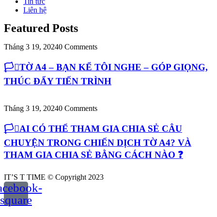
Tin tức
Liên hệ
Featured Posts
Tháng 3 19, 2024
0 Comments
🏳️‍⚧️TỜ A4 – BẠN KỂ TÔI NGHE – GÓP GIỌNG,
THÚC ĐẨY TIẾN TRÌNH
Tháng 3 19, 2024
0 Comments
🏳️‍⚧️AI CÓ THỂ THAM GIA CHIA SẺ CÂU
CHUYỆN TRONG CHIẾN DỊCH TỜ A4? VÀ
THAM GIA CHIA SẺ BẰNG CÁCH NÀO ❓
IT’S T TIME © Copyright 2023
acebook-
square