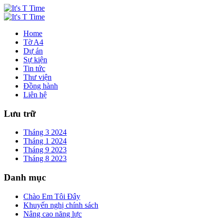
Home
Tờ A4
Dự án
Sự kiện
Tin tức
Thư viện
Đồng hành
Liên hệ
Lưu trữ
Tháng 3 2024
Tháng 1 2024
Tháng 9 2023
Tháng 8 2023
Danh mục
Chào Em Tôi Đây
Khuyến nghị chính sách
Nâng cao năng lực