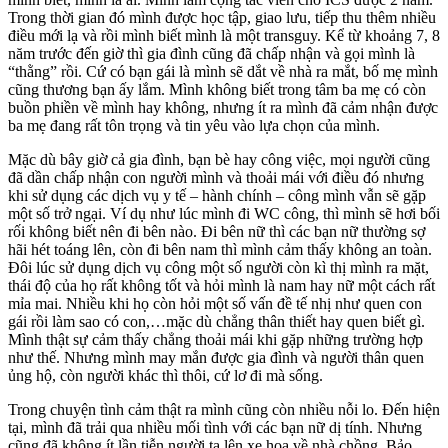
Trong thời gian đó mình được học tập, giao lưu, tiếp thu thêm nhiều
điều mới lạ và rồi mình biết mình là một transguy. Kể từ khoảng 7, 8
năm trước đến giờ thì gia đình cũng đã chấp nhận và gọi mình là
“thằng” rồi. Cứ có bạn gái là mình sẽ dắt về nhà ra mắt, bố mẹ mình
cũng thương bạn ấy lắm. Mình không biết trong tâm ba mẹ có còn
buồn phiền về mình hay không, nhưng ít ra mình đã cảm nhận được
ba mẹ đang rất tôn trọng và tin yêu vào lựa chọn của mình.
Mặc dù bây giờ cả gia đình, bạn bè hay công việc, mọi người cũng
đã dần chấp nhận con người mình và thoải mái với điều đó nhưng
khi sử dụng các dịch vụ y tế – hành chính – công mình vẫn sẽ gặp
một số trở ngại. Ví dụ như lúc mình đi WC công, thì mình sẽ hơi bối
rối không biết nên đi bên nào. Đi bên nữ thì các bạn nữ thường sợ
hãi hét toáng lên, còn đi bên nam thì mình cảm thấy không an toàn.
Đôi lúc sử dụng dịch vụ công một số người còn kì thị mình ra mặt,
thái độ của họ rất không tốt và hỏi mình là nam hay nữ một cách rất
mỉa mai. Nhiều khi họ còn hỏi một số vấn đề tế nhị như quen con
gái rồi làm sao có con,…mặc dù chẳng thân thiết hay quen biết gì.
Mình thật sự cảm thấy chẳng thoải mái khi gặp những trường hợp
như thế. Nhưng mình may mắn được gia đình và người thân quen
ủng hộ, còn người khác thì thôi, cứ lơ đi mà sống.
Trong chuyện tình cảm thật ra mình cũng còn nhiều nỗi lo. Đến hiện
tại, mình đã trải qua nhiều mối tình với các bạn nữ dị tính. Nhưng
cũng đã không ít lần tiễn người ta lên xe hoa về nhà chồng. Bảo