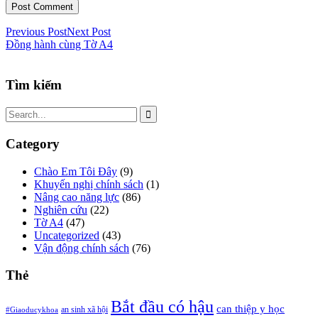
Previous Post
Next Post
Đồng hành cùng Tờ A4
Tìm kiếm
Category
Chào Em Tôi Đây
(9)
Khuyến nghị chính sách
(1)
Nâng cao năng lực
(86)
Nghiên cứu
(22)
Tờ A4
(47)
Uncategorized
(43)
Vận động chính sách
(76)
Thẻ
Bắt đầu có hậu
can thiệp y học
an sinh xã hội
#Giaoducykhoa