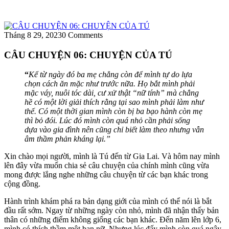
Tháng 8 29, 2023
0 Comments
CÂU CHUYỆN 06: CHUYỆN CỦA TÚ
“
Kể từ ngày đó ba mẹ chẳng còn để mình tự do lựa
chọn cách ăn mặc như trước nữa. Họ bắt mình phải
mặc váy, nuôi tóc dài, cư xử thật “nữ tính” mà chẳng
hề có một lời giải thích rằng tại sao mình phải làm như
thế. Có một thời gian mình còn bị ba bạo hành còn mẹ
thì bỏ đói. Lúc đó mình còn quá nhỏ cần phải sống
dựa vào gia đình nên cũng chỉ biết làm theo nhưng vẫn
âm thầm phản kháng lại.”
Xin chào mọi người, mình là Tú đến từ Gia Lai. Và hôm nay mình
lên đây vừa muốn chia sẻ câu chuyện của chính mình cũng vừa
mong được lắng nghe những câu chuyện từ các bạn khác trong
cộng đồng.
Hành trình khám phá ra bản dạng giới của mình có thể nói là bắt
đầu rất sớm. Ngay từ những ngày còn nhỏ, mình đã nhận thấy bản
thân có những điểm không giống các bạn khác. Đến năm lên lớp 6,
mình có thích thầm một bạn nữ. Nhưng lúc đấy mình còn quá ngây