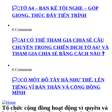
🏳️‍⚧️TỜ A4 – BẠN KỂ TÔI NGHE – GÓP
GIỌNG, THÚC ĐẨY TIẾN TRÌNH
0 Comments
🏳️‍⚧️AI CÓ THỂ THAM GIA CHIA SẺ CÂU
CHUYỆN TRONG CHIẾN DỊCH TỜ A4? VÀ
THAM GIA CHIA SẺ BẰNG CÁCH NÀO ❓
0 Comments
🏳️‍⚧️CÓ MỘT ĐỖ TÂY HÀ NHƯ THẾ, LÊN
TIẾNG VÌ BẢN THÂN VÀ CỘNG ĐỒNG
MÌNH
Tổ chức cộng đồng hoạt động vì quyền và