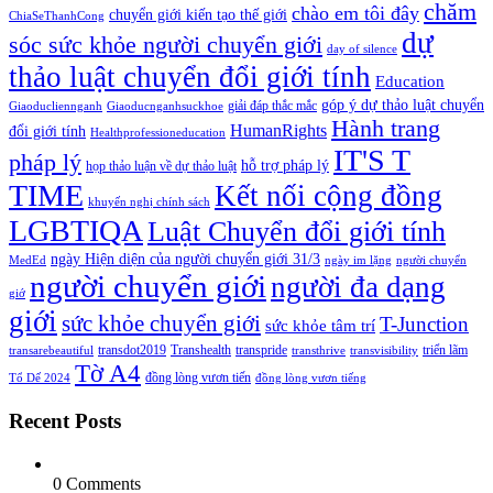
chăm
chào em tôi đây
chuyển giới kiến tạo thế giới
ChiaSeThanhCong
dự
sóc sức khỏe người chuyển giới
day of silence
thảo luật chuyển đổi giới tính
Education
góp ý dự thảo luật chuyển
giải đáp thắc mắc
Giaoducliennganh
Giaoducnganhsuckhoe
Hành trang
HumanRights
đổi giới tính
Healthprofessioneducation
IT'S T
pháp lý
hỗ trợ pháp lý
họp thảo luận về dự thảo luật
TIME
Kết nối cộng đồng
khuyến nghị chính sách
LGBTIQA
Luật Chuyển đổi giới tính
ngày Hiện diện của người chuyển giới 31/3
MedEd
ngày im lặng
người chuyển
người chuyển giới
người đa dạng
giớ
giới
sức khỏe chuyển giới
T-Junction
sức khỏe tâm trí
transdot2019
Transhealth
transpride
triển lãm
transarebeautiful
transthrive
transvisibility
Tờ A4
đồng lòng vươn tiến
Tổ Dế 2024
đồng lòng vươn tiếng
Recent Posts
0 Comments