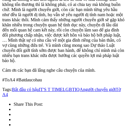
không tổn thương thì là không phải, có ai chia tay mà không buồn
chứ. Mình là người chuyển giới, còn các bạn mình từng yêu hầu
như đều là người dị tính, họ vẫn sẽ yêu người dị tính nam hoặc một
trans khác thôi. Mình cảm thấy những người chuyển giới sẽ gặp khó
khăn nhiều trong chuyện quan hệ tình dục này, chuyện đi lâu dài
đến mối quan hệ cam kết này, rồi còn chuyện làm sao để gia đình
đối phương chấp nhận, việc được kết hôn và bảo hộ bởi pháp luật,
… Mình thật sự có nhu cầu về một gia đình riêng của bản thân, có
vợ cùng những đứa trẻ. Và mình cũng mong sao Dự thảo Luật
chuyển đổi giới tính sớm được ban hành, để không chỉ mình mà còn
nhiều bạn trans khác nữa được hưởng các quyền lợi mà pháp luật
bảo hộ.
Cảm ơn các bạn đã lắng nghe câu chuyện của mình.
#ToA4 #Batdaucohau
Tags:
Bắt đầu có hậu
IT'S T TIME
LGBTIQA
người chuyển giới
Tờ
A4
Share This Post: