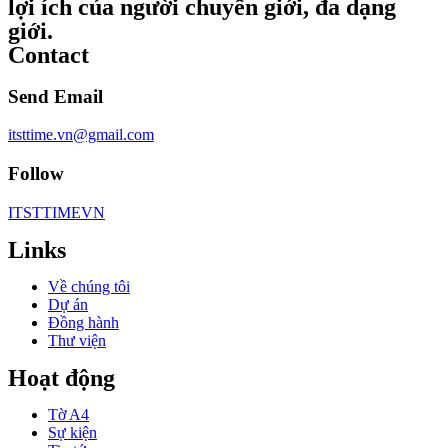
lợi ích của người chuyển giới, đa dạng
giới.
Contact
Send Email
itsttime.vn@gmail.com
Follow
ITSTTIMEVN
Links
Về chúng tôi
Dự án
Đồng hành
Thư viện
Hoạt động
Tờ A4
Sự kiện