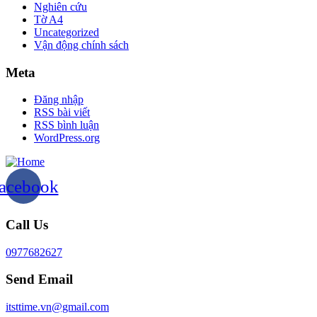
Nghiên cứu
Tờ A4
Uncategorized
Vận động chính sách
Meta
Đăng nhập
RSS bài viết
RSS bình luận
WordPress.org
acebook
Call Us
0977682627
Send Email
itsttime.vn@gmail.com