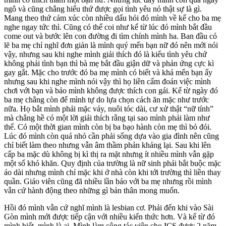
ngô và cũng chẳng hiểu thứ được gọi tình yêu nó thật sự là gì.
Mang theo thứ cảm xúc còn nhiều dấu hỏi đó mình về kể cho ba mẹ
nghe ngay tức thì. Cũng có thể coi như kể từ lúc đó mình bắt đầu
come out và bước lên con đường đi tìm chính mình ha. Ban đầu có
lẽ ba mẹ chỉ nghĩ đơn giản là mình quý mến bạn nữ đó nên mới nói
vậy, nhưng sau khi nghe mình giải thích đó là kiểu tình yêu chứ
không phải tình bạn thì bà mẹ bắt đầu giận dữ và phản ứng cực kì
gay gắt. Mặc cho trước đó ba mẹ mình có biết và khá mến bạn ấy
nhưng sau khi nghe mình nói vậy thì họ liền cấm đoán việc mình
chơi với bạn và bảo mình không được thích con gái. Kể từ ngày đó
ba mẹ chẳng còn để mình tự do lựa chọn cách ăn mặc như trước
nữa. Họ bắt mình phải mặc váy, nuôi tóc dài, cư xử thật “nữ tính”
mà chẳng hề có một lời giải thích rằng tại sao mình phải làm như
thế. Có một thời gian mình còn bị ba bạo hành còn mẹ thì bỏ đói.
Lúc đó mình còn quá nhỏ cần phải sống dựa vào gia đình nên cũng
chỉ biết làm theo nhưng vẫn âm thầm phản kháng lại. Sau khi lên
cấp ba mặc dù không bị kì thị ra mặt nhưng ít nhiều mình vẫn gặp
một số khó khăn. Quy định của trường là nữ sinh phải bắt buộc mặc
áo dài nhưng mình chỉ mặc khi ở nhà còn khi tới trường thì liền thay
quần. Giáo viên cũng đã nhiều lần báo với ba mẹ nhưng rồi mình
vẫn cứ hành động theo những gì bản thân mong muốn.
Hồi đó mình vẫn cứ nghĩ mình là lesbian cơ. Phải đến khi vào Sài
Gòn mình mới được tiếp cận với nhiều kiến thức hơn. Và kể từ đó
mình biết, mình là ai. Mình làm cộng tác viên cho ICS được 2 năm.