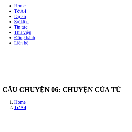
Home
Tờ A4
Dự án
Sự kiện
Tin tức
Thư viện
Đồng hành
Liên hệ
CÂU CHUYỆN 06: CHUYỆN CỦA TÚ
Home
Tờ A4