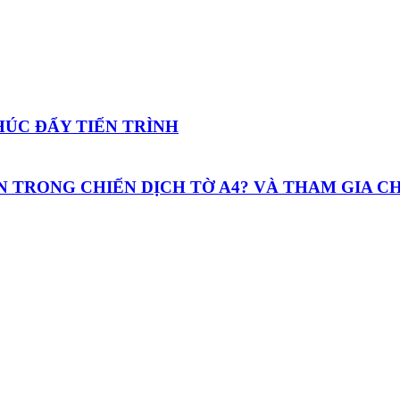
 THÚC ĐẨY TIẾN TRÌNH
YỆN TRONG CHIẾN DỊCH TỜ A4? VÀ THAM GIA C