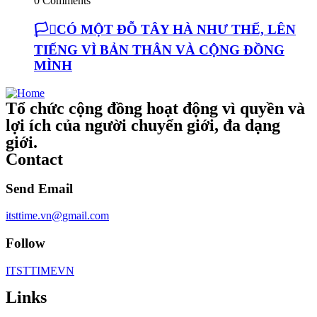
0 Comments
🏳️‍⚧️CÓ MỘT ĐỖ TÂY HÀ NHƯ THẾ, LÊN
TIẾNG VÌ BẢN THÂN VÀ CỘNG ĐỒNG
MÌNH
Tổ chức cộng đồng hoạt động vì quyền và
lợi ích của người chuyển giới, đa dạng
giới.
Contact
Send Email
itsttime.vn@gmail.com
Follow
ITSTTIMEVN
Links