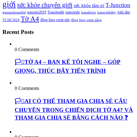
giới
sức khỏe chuyển giới
T-Junction
sức khỏe tâm trí
transdot2019
Transhealth
transpride
triển lãm
transarebeautiful
transthrive
transvisibility
Tờ A4
đồng lòng vươn tiến
Tổ Dế 2024
đồng lòng vươn tiếng
Recent Posts
0 Comments
🏳️‍⚧️TỜ A4 – BẠN KỂ TÔI NGHE – GÓP
GIỌNG, THÚC ĐẨY TIẾN TRÌNH
0 Comments
🏳️‍⚧️AI CÓ THỂ THAM GIA CHIA SẺ CÂU
CHUYỆN TRONG CHIẾN DỊCH TỜ A4? VÀ
THAM GIA CHIA SẺ BẰNG CÁCH NÀO ❓