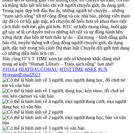
và thẳng thắn kết nối báo chí với người chuyển giới, đa dạng giới.
Trong ngày đẹp trời đầu thu ấy, những người kể chuyện – những
“trans sách sống” tới từ cộng đồng và các nhà báo, phóng viên tham
dự đã có cơ hội gặp mặt, trò chuyện để hiểu hơn về nhau theo một
cách thức mới mẻ, gần gũi hơn. BTC sự kiện mong rằng, buổi gặp
gỡ này sẽ là cơ duyên mở ra những kết nối và sự đồng hành bền
vững được đan bện từ tinh thần tự do – tôn trọng – bình đẳng giữa
báo chí, truyền thông với cộng đồng người chuyển giới, đa dạng
giới, đặc biệt trong bối cảnh Dự thảo luật Chuyển đổi giới tính đang
có những diễn biến tích cực.
Hãy cùng IT’S T TIME xem lại một số khoảnh khắc đáng nhớ
trong sự kiện “Human Library – Trans sách sống” bạn nhé!
#TOA4
#BATDAUCOHAU
#ITSTTIME
#iSEE
#UN
#FreeandEqual2023