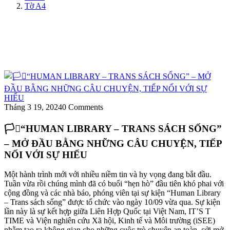
Tờ A4
Tháng 3 19, 2024
0 Comments
🏳️‍⚧️“HUMAN LIBRARY – TRANS SÁCH SỐNG”
– MỞ ĐẦU BẰNG NHỮNG CÂU CHUYỆN, TIẾP
NỐI VỚI SỰ HIỂU
Một hành trình mới với nhiều niềm tin và hy vọng đang bắt đầu.
Tuần vừa rồi chúng mình đã có buổi “hẹn hò” đầu tiên khó phai với
cộng đồng và các nhà báo, phóng viên tại sự kiện “Human Library
– Trans sách sống” được tổ chức vào ngày 10/09 vừa qua. Sự kiện
lần này là sự kết hợp giữa Liên Hợp Quốc tại Việt Nam, IT’S T
TIME và Viện nghiên cứu Xã hội, Kinh tế và Môi trường (iSEE)
nhằm tạo ra không gian cho những cuộc trò chuyện an toàn, cởi mở