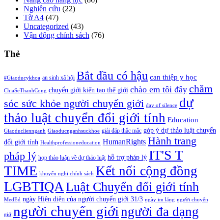
Nghiên cứu
(22)
Tờ A4
(47)
Uncategorized
(43)
Vận động chính sách
(76)
Thẻ
Bắt đầu có hậu
can thiệp y học
an sinh xã hội
#Giaoducykhoa
chăm
chào em tôi đây
chuyển giới kiến tạo thế giới
ChiaSeThanhCong
dự
sóc sức khỏe người chuyển giới
day of silence
thảo luật chuyển đổi giới tính
Education
góp ý dự thảo luật chuyển
giải đáp thắc mắc
Giaoducliennganh
Giaoducnganhsuckhoe
Hành trang
HumanRights
đổi giới tính
Healthprofessioneducation
IT'S T
pháp lý
hỗ trợ pháp lý
họp thảo luận về dự thảo luật
TIME
Kết nối cộng đồng
khuyến nghị chính sách
LGBTIQA
Luật Chuyển đổi giới tính
ngày Hiện diện của người chuyển giới 31/3
MedEd
ngày im lặng
người chuyển
người chuyển giới
người đa dạng
giớ