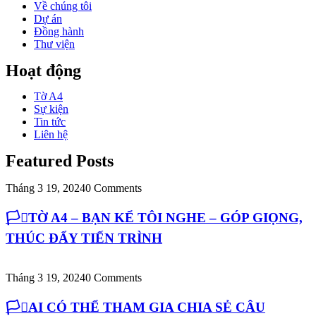
Về chúng tôi
Dự án
Đồng hành
Thư viện
Hoạt động
Tờ A4
Sự kiện
Tin tức
Liên hệ
Featured Posts
Tháng 3 19, 2024
0 Comments
🏳️‍⚧️TỜ A4 – BẠN KỂ TÔI NGHE – GÓP GIỌNG,
THÚC ĐẨY TIẾN TRÌNH
Tháng 3 19, 2024
0 Comments
🏳️‍⚧️AI CÓ THỂ THAM GIA CHIA SẺ CÂU