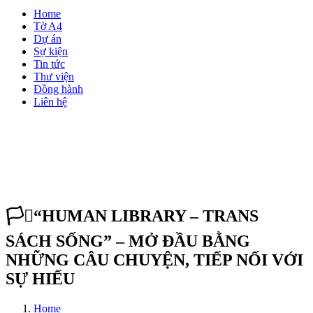
Home
Tờ A4
Dự án
Sự kiện
Tin tức
Thư viện
Đồng hành
Liên hệ
🏳️‍⚧️“HUMAN LIBRARY – TRANS
SÁCH SỐNG” – MỞ ĐẦU BẰNG
NHỮNG CÂU CHUYỆN, TIẾP NỐI VỚI
SỰ HIỂU
Home