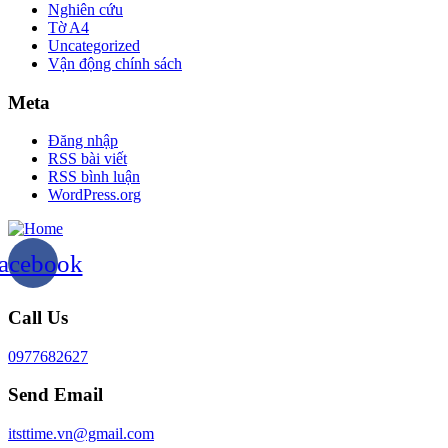
Nghiên cứu
Tờ A4
Uncategorized
Vận động chính sách
Meta
Đăng nhập
RSS bài viết
RSS bình luận
WordPress.org
acebook
Call Us
0977682627
Send Email
itsttime.vn@gmail.com