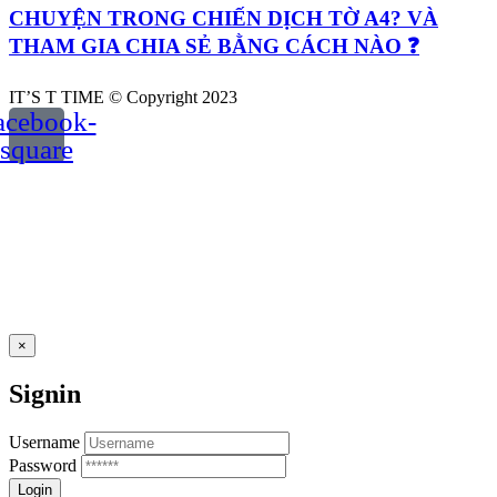
CHUYỆN TRONG CHIẾN DỊCH TỜ A4? VÀ
THAM GIA CHIA SẺ BẰNG CÁCH NÀO ❓
IT’S T TIME © Copyright 2023
acebook-
square
×
Signin
Username
Password