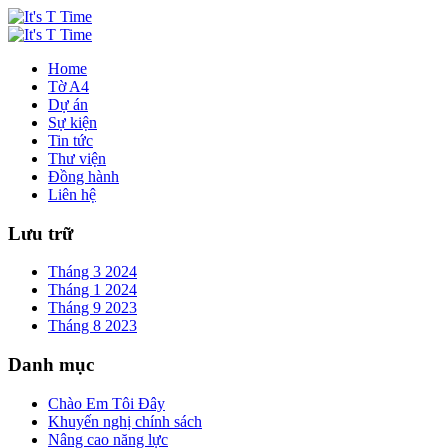
Home
Tờ A4
Dự án
Sự kiện
Tin tức
Thư viện
Đồng hành
Liên hệ
Lưu trữ
Tháng 3 2024
Tháng 1 2024
Tháng 9 2023
Tháng 8 2023
Danh mục
Chào Em Tôi Đây
Khuyến nghị chính sách
Nâng cao năng lực