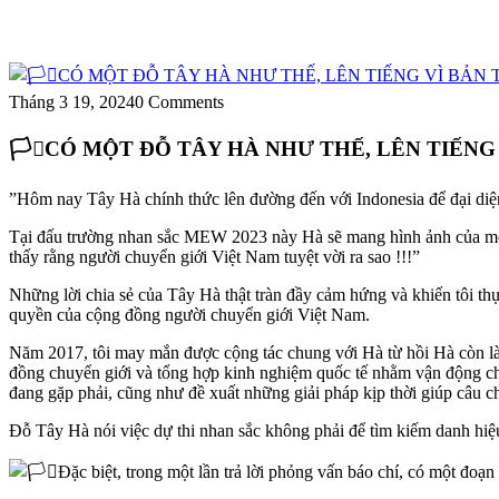
Tháng 3 19, 2024
0 Comments
🏳️‍⚧️CÓ MỘT ĐỖ TÂY HÀ NHƯ THẾ, LÊN TIẾ
​​”Hôm nay Tây Hà chính thức lên đường đến với Indonesia để đại d
Tại đấu trường nhan sắc MEW 2023 này Hà sẽ mang hình ảnh của một n
thấy rằng người chuyển giới Việt Nam tuyệt vời ra sao !!!”
Những lời chia sẻ của Tây Hà thật tràn đầy cảm hứng và khiến tôi th
quyền của cộng đồng người chuyển giới Việt Nam.
Năm 2017, tôi may mắn được cộng tác chung với Hà từ hồi Hà còn làm 
đồng chuyển giới và tổng hợp kinh nghiệm quốc tế nhằm vận động ch
đang gặp phải, cũng như đề xuất những giải pháp kịp thời giúp câu c
Đỗ Tây Hà nói việc dự thi nhan sắc không phải để tìm kiếm danh hiệ
Đặc biệt, trong một lần trả lời phỏng vấn báo chí, có một đoạn