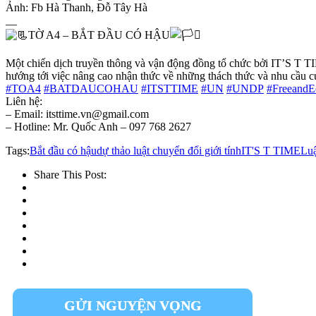
Ảnh: Fb Hà Thanh, Đỗ Tây Hà
__
TỜ A4 – BẮT ĐẦU CÓ HẬU
Một chiến dịch truyền thông và vận động đồng tổ chức bởi IT’S T 
hướng tới việc nâng cao nhận thức về những thách thức và nhu cầu c
#TOA4
#BATDAUCOHAU
#ITSTTIME
#UN
#UNDP
#FreeandE
Liên hệ:
– Email: itsttime.vn@gmail.com
– Hotline: Mr. Quốc Anh – 097 768 2627
Tags:
Bắt đầu có hậu
dự thảo luật chuyển đổi giới tính
IT'S T TIME
Luậ
Share This Post:
GỬI NGUYỆN VỌNG