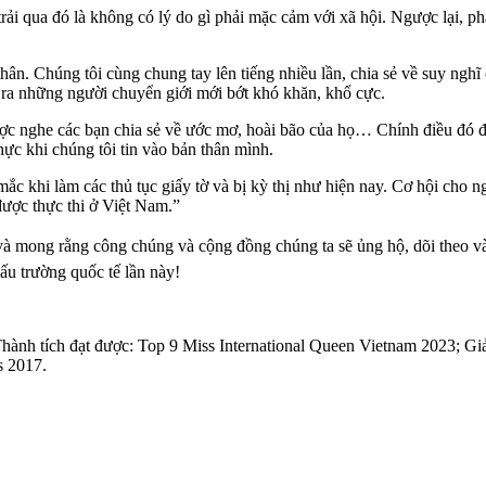
rải qua đó là không có lý do gì phải mặc cảm với xã hội. Ngược lại, p
thân. Chúng tôi cùng chung tay lên tiếng nhiều lần, chia sẻ về suy ngh
y ra những người chuyển giới mới bớt khó khăn, khổ cực.
ược nghe các bạn chia sẻ về ước mơ, hoài bão của họ… Chính điều đó đã
thực khi chúng tôi tin vào bản thân mình.
mắc khi làm các thủ tục giấy tờ và bị kỳ thị như hiện nay. Cơ hội cho
được thực thi ở Việt Nam.”
và mong rằng công chúng và cộng đồng chúng ta sẽ ủng hộ, dõi theo v
đấu trường quốc tế lần này!
nh tích đạt được: Top 9 Miss International Queen Vietnam 2023; Giả
s 2017.