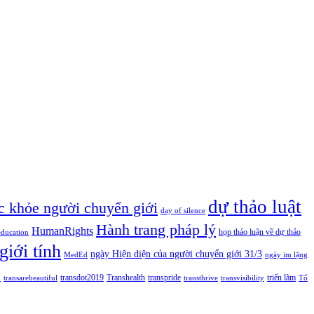
dự thảo luật
c khỏe người chuyển giới
day of silence
Hành trang pháp lý
HumanRights
họp thảo luận về dự thảo
education
giới tính
ngày Hiện diện của người chuyển giới 31/3
MedEd
ngày im lặng
n
transdot2019
Transhealth
transpride
triển lãm
transarebeautiful
transthrive
transvisibility
Tổ