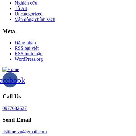
Nghiên cứu
Tờ A4
Uncategorized
Vận động chính sách
Meta
Đăng nhập
RSS bài viết
RSS bình luận
WordPress.org
acebook
Call Us
0977682627
Send Email
itsttime.vn@gmail.com