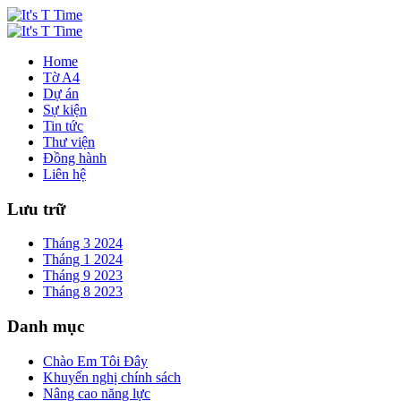
Home
Tờ A4
Dự án
Sự kiện
Tin tức
Thư viện
Đồng hành
Liên hệ
Lưu trữ
Tháng 3 2024
Tháng 1 2024
Tháng 9 2023
Tháng 8 2023
Danh mục
Chào Em Tôi Đây
Khuyến nghị chính sách
Nâng cao năng lực