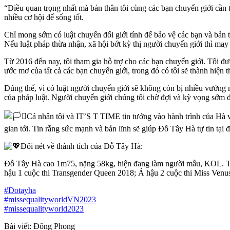
“Điều quan trọng nhất mà bản thân tôi cùng các bạn chuyển giới cần t
nhiều cơ hội để sống tốt.
Chỉ mong sớm có luật chuyển đổi giới tính để bảo vệ các bạn và bản 
Nếu luật pháp thừa nhận, xã hội bớt kỳ thị người chuyển giới thì ma
Từ 2016 đến nay, tôi tham gia hỗ trợ cho các bạn chuyển giới. Tôi đ
ước mơ của tất cả các bạn chuyển giới, trong đó có tôi sẽ thành hiện 
Đúng thế, vì có luật người chuyển giới sẽ không còn bị nhiều vướng 
của pháp luật. Người chuyển giới chúng tôi chờ đợi và kỳ vọng sớm 
Cá nhân tôi và IT’S T TIME tin tưởng vào hành trình của Hà 
gian tới. Tin rằng sức mạnh và bản lĩnh sẽ giúp Đỗ Tây Hà tự tin tại 
Đôi nét về thành tích của Đỗ Tây Hà:
Đỗ Tây Hà cao 1m75, nặng 58kg, hiện đang làm người mẫu, KOL. Thà
hậu 1 cuộc thi Transgender Queen 2018; Á hậu 2 cuộc thi Miss Venu
#Dotayha
#missequalityworldVN2023
#missequalityworld2023
Bài viết: Đông Phong