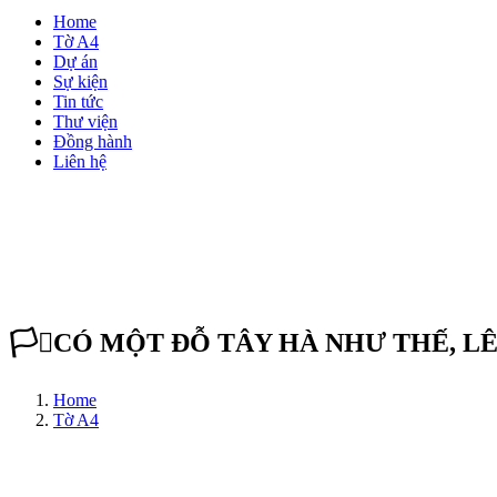
Home
Tờ A4
Dự án
Sự kiện
Tin tức
Thư viện
Đồng hành
Liên hệ
🏳️‍⚧️CÓ MỘT ĐỖ TÂY HÀ NHƯ THẾ, 
Home
Tờ A4