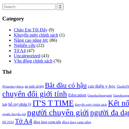
Category
Chào Em Tôi Đây
(9)
Khuyến nghị chính sách
(1)
Nâng cao năng lực
(86)
Nghiên cứu
(22)
Tờ A4
(47)
Uncategorized
(43)
Vận động chính sách
(76)
Thẻ
Bắt đầu có hậu
can thiệp y học
an sinh xã hội
#Giaoducykhoa
ChiaSeT
chuyển đổi giới tính
Education
Giaoducliennganh
Giaoducng
IT'S T TIME
Kết n
hỗ trợ pháp lý
luật
khuyến nghị chính sách
người chuyển giới
người đa dạ
người chuyển giớ
Tờ A4
đồng lòng vươn tiến
Dế 2024
đồng lòng vươn tiếng