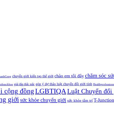
chăm sóc sứ
chào em tôi đây
chuyển giới kiến tạo thế giới
hanhCong
góp ý dự thảo luật chuyển đổi giới tính
giải đáp thắc mắc
anhsuckhoe
Healthprofession
LGBTIQA
ối cộng đồng
Luật Chuyển đổi 
ng giới
sức khỏe chuyển giới
T-Junctio
sức khỏe tâm trí