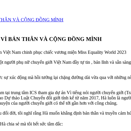
NG VÌ BẢN THÂN VÀ CỘNG ĐỒNG MÌNH
iện Việt Nam chinh phục chiếc vương miện Miss Equality World 2023
gười phụ nữ chuyển giới Việt Nam đầy tự tin , bản lĩnh và sẵn sàng 
ực sự xúc động mà hồi tưởng lại chặng đường dài vừa qua với những nỗ 
tại trung tâm ICS tham gia dự án Vì tiếng nói người chuyển giới (Tra
o Dự thảo Luật Chuyển đổi giới tính kể từ năm 2017, Hà luôn là ngườ
huyện của người chuyển giới có thể tới gần hơn với công chúng.
u đổi đời, tôi nghĩ rằng Hà muốn khẳng định bản thân và truyền cảm h
 Hà chia sẻ mà tôi hết sức tâm đắc: