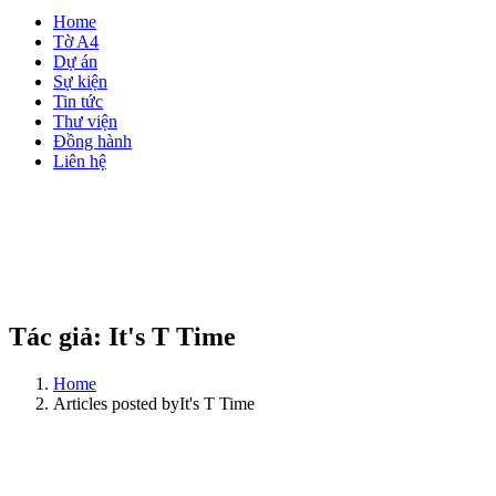
Home
Tờ A4
Dự án
Sự kiện
Tin tức
Thư viện
Đồng hành
Liên hệ
Tác giả:
It's T Time
Home
Articles posted byIt's T Time