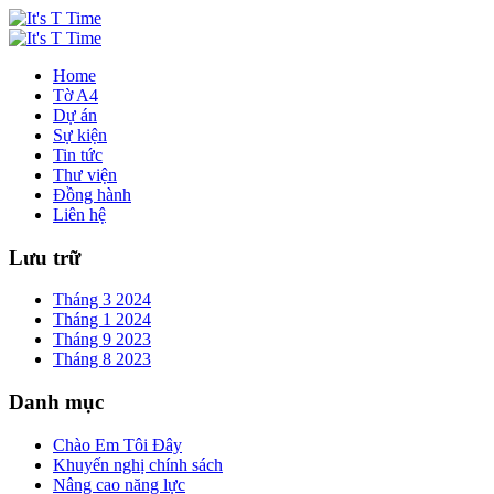
Home
Tờ A4
Dự án
Sự kiện
Tin tức
Thư viện
Đồng hành
Liên hệ
Lưu trữ
Tháng 3 2024
Tháng 1 2024
Tháng 9 2023
Tháng 8 2023
Danh mục
Chào Em Tôi Đây
Khuyến nghị chính sách
Nâng cao năng lực