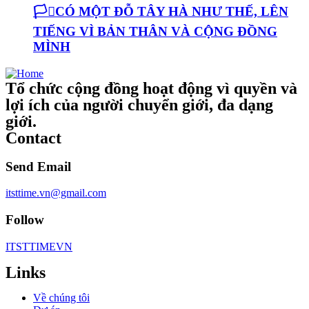
🏳️‍⚧️CÓ MỘT ĐỖ TÂY HÀ NHƯ THẾ, LÊN
TIẾNG VÌ BẢN THÂN VÀ CỘNG ĐỒNG
MÌNH
Tổ chức cộng đồng hoạt động vì quyền và
lợi ích của người chuyển giới, đa dạng
giới.
Contact
Send Email
itsttime.vn@gmail.com
Follow
ITSTTIMEVN
Links
Về chúng tôi