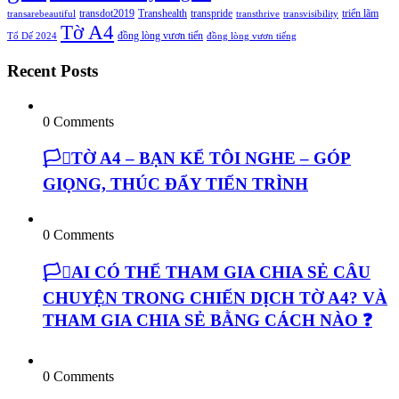
transdot2019
Transhealth
transpride
triển lãm
transarebeautiful
transthrive
transvisibility
Tờ A4
đồng lòng vươn tiến
Tổ Dế 2024
đồng lòng vươn tiếng
Recent Posts
0 Comments
🏳️‍⚧️TỜ A4 – BẠN KỂ TÔI NGHE – GÓP
GIỌNG, THÚC ĐẨY TIẾN TRÌNH
0 Comments
🏳️‍⚧️AI CÓ THỂ THAM GIA CHIA SẺ CÂU
CHUYỆN TRONG CHIẾN DỊCH TỜ A4? VÀ
THAM GIA CHIA SẺ BẰNG CÁCH NÀO ❓
0 Comments