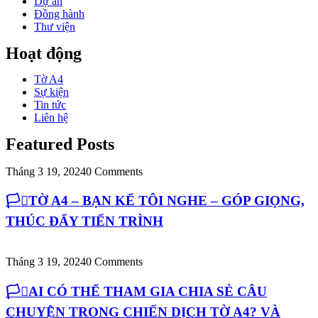
Dự án
Đồng hành
Thư viện
Hoạt động
Tờ A4
Sự kiện
Tin tức
Liên hệ
Featured Posts
Tháng 3 19, 2024
0 Comments
🏳️‍⚧️TỜ A4 – BẠN KỂ TÔI NGHE – GÓP GIỌNG,
THÚC ĐẨY TIẾN TRÌNH
Tháng 3 19, 2024
0 Comments
🏳️‍⚧️AI CÓ THỂ THAM GIA CHIA SẺ CÂU
CHUYỆN TRONG CHIẾN DỊCH TỜ A4? VÀ