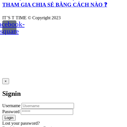
THAM GIA CHIA SẺ BẰNG CÁCH NÀO ❓
IT’S T TIME © Copyright 2023
acebook-
square
×
Signin
Username
Password
Lost your password?