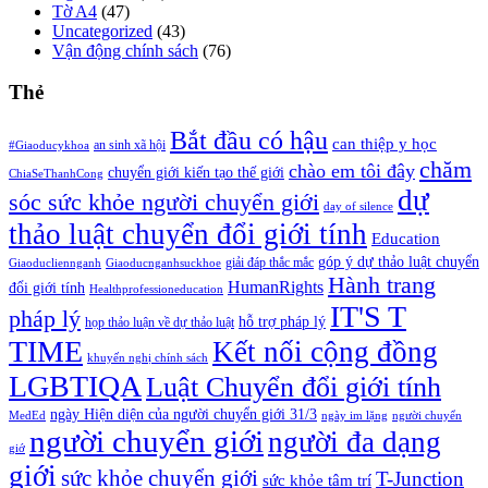
Tờ A4
(47)
Uncategorized
(43)
Vận động chính sách
(76)
Thẻ
Bắt đầu có hậu
can thiệp y học
an sinh xã hội
#Giaoducykhoa
chăm
chào em tôi đây
chuyển giới kiến tạo thế giới
ChiaSeThanhCong
dự
sóc sức khỏe người chuyển giới
day of silence
thảo luật chuyển đổi giới tính
Education
góp ý dự thảo luật chuyển
giải đáp thắc mắc
Giaoducliennganh
Giaoducnganhsuckhoe
Hành trang
HumanRights
đổi giới tính
Healthprofessioneducation
IT'S T
pháp lý
hỗ trợ pháp lý
họp thảo luận về dự thảo luật
TIME
Kết nối cộng đồng
khuyến nghị chính sách
LGBTIQA
Luật Chuyển đổi giới tính
ngày Hiện diện của người chuyển giới 31/3
MedEd
ngày im lặng
người chuyển
người chuyển giới
người đa dạng
giớ
giới
sức khỏe chuyển giới
T-Junction
sức khỏe tâm trí