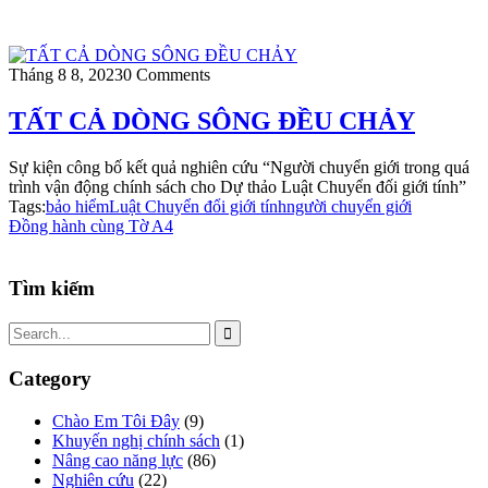
Tháng 8 8, 2023
0 Comments
TẤT CẢ DÒNG SÔNG ĐỀU CHẢY
Sự kiện công bố kết quả nghiên cứu “Người chuyển giới trong quá
trình vận động chính sách cho Dự thảo Luật Chuyển đối giới tính”
Tags:
bảo hiểm
Luật Chuyển đổi giới tính
người chuyển giới
Đồng hành cùng Tờ A4
Tìm kiếm
Category
Chào Em Tôi Đây
(9)
Khuyến nghị chính sách
(1)
Nâng cao năng lực
(86)
Nghiên cứu
(22)