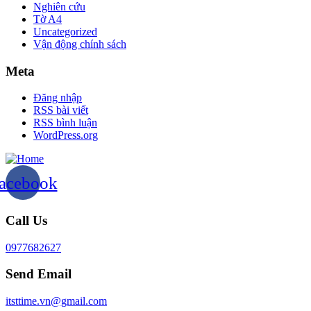
Nghiên cứu
Tờ A4
Uncategorized
Vận động chính sách
Meta
Đăng nhập
RSS bài viết
RSS bình luận
WordPress.org
acebook
Call Us
0977682627
Send Email
itsttime.vn@gmail.com