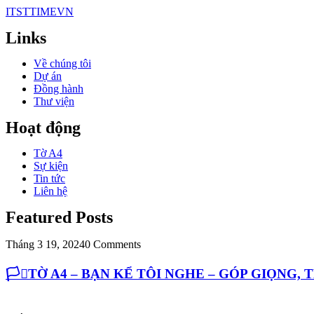
ITSTTIMEVN
Links
Về chúng tôi
Dự án
Đồng hành
Thư viện
Hoạt động
Tờ A4
Sự kiện
Tin tức
Liên hệ
Featured Posts
Tháng 3 19, 2024
0 Comments
🏳️‍⚧️TỜ A4 – BẠN KỂ TÔI NGHE – GÓP GIỌNG,