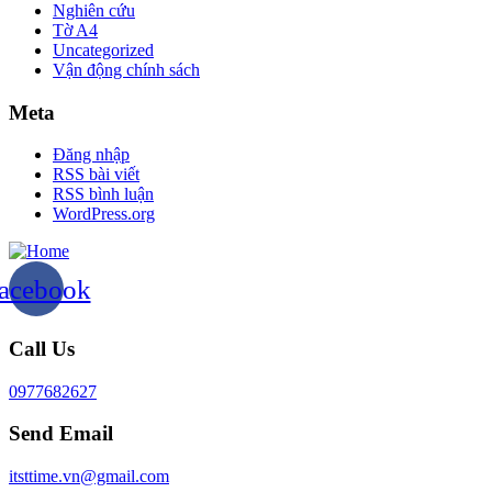
Nghiên cứu
Tờ A4
Uncategorized
Vận động chính sách
Meta
Đăng nhập
RSS bài viết
RSS bình luận
WordPress.org
acebook
Call Us
0977682627
Send Email
itsttime.vn@gmail.com