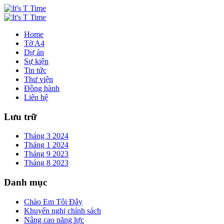
Home
Tờ A4
Dự án
Sự kiện
Tin tức
Thư viện
Đồng hành
Liên hệ
Lưu trữ
Tháng 3 2024
Tháng 1 2024
Tháng 9 2023
Tháng 8 2023
Danh mục
Chào Em Tôi Đây
Khuyến nghị chính sách
Nâng cao năng lực