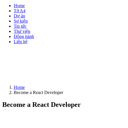
Home
Tờ A4
Dự án
Sự kiện
Tin tức
Thư viện
Đồng hành
Liên hệ
Home
Become a React Developer
Become a React Developer