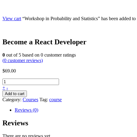
View cart
“Workshop in Probability and Statistics” has been added to 
Become a React Developer
0
out of
5
based on
0
customer ratings
(
0
customer reviews)
$
69.00
+
-
Add to cart
Category:
Courses
Tag:
course
Reviews (0)
Reviews
There are no reviews yet.