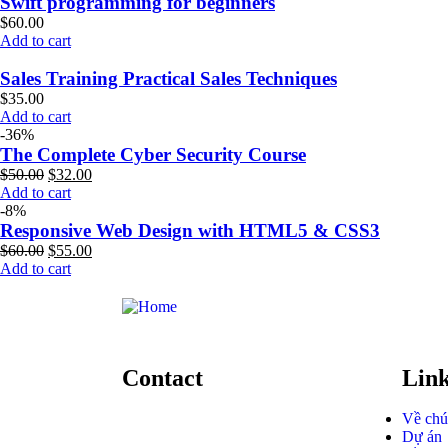
Swift programming for beginners
$
60.00
Add to cart
Sales Training Practical Sales Techniques
$
35.00
Add to cart
-36%
The Complete Cyber Security Course
$
50.00
$
32.00
Add to cart
-8%
Responsive Web Design with HTML5 & CSS3
$
60.00
$
55.00
Add to cart
Contact
Lin
Về chú
Dự án