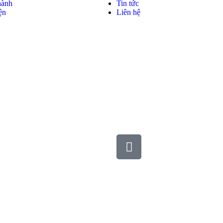
hành
Tin tức
ện
Liên hệ