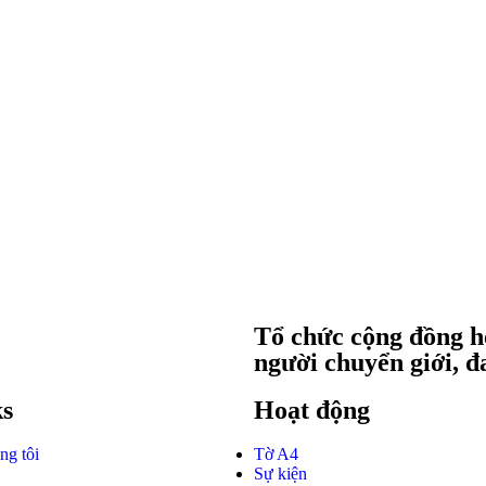
Tổ chức cộng đồng ho
người chuyển giới, đ
ks
Hoạt động
ng tôi
Tờ A4
Sự kiện