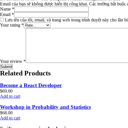
Email của bạn sẽ không được hiển thị công khai.
Các trường bắt buộc
Name
*
Email
*
Lưu tên của tôi, email, và trang web trong trình duyệt này cho lần bì
Your rating
*
Your review
*
Related Products
Become a React Developer
$
69.00
Add to cart
Workshop in Probability and Statistics
$
68.00
Add to cart