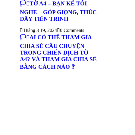
🏳️‍⚧️TỜ A4 – BẠN KỂ TÔI
NGHE – GÓP GIỌNG, THÚC
ĐẨY TIẾN TRÌNH
Tháng 3 19, 2024
0 Comments
🏳️‍⚧️AI CÓ THỂ THAM GIA
CHIA SẺ CÂU CHUYỆN
TRONG CHIẾN DỊCH TỜ
A4? VÀ THAM GIA CHIA SẺ
BẰNG CÁCH NÀO ❓