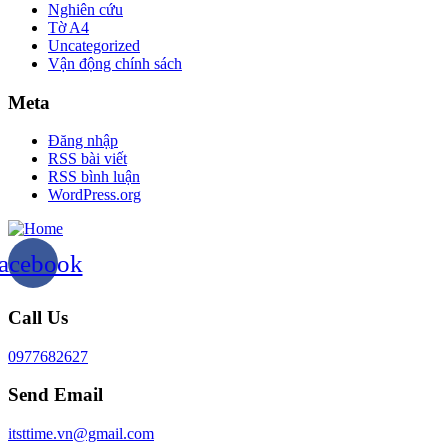
Nghiên cứu
Tờ A4
Uncategorized
Vận động chính sách
Meta
Đăng nhập
RSS bài viết
RSS bình luận
WordPress.org
acebook
Call Us
0977682627
Send Email
itsttime.vn@gmail.com