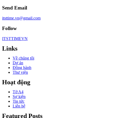
Send Email
itsttime.vn@gmail.com
Follow
ITSTTIMEVN
Links
Về chúng tôi
Dự án
Đồng hành
Thư viện
Hoạt động
Tờ A4
Sự kiện
Tin tức
Liên hệ
Featured Posts