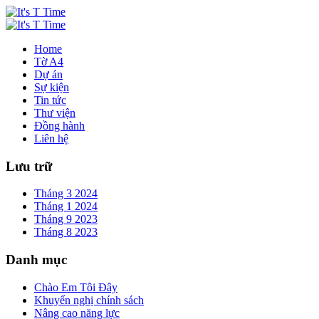
Home
Tờ A4
Dự án
Sự kiện
Tin tức
Thư viện
Đồng hành
Liên hệ
Lưu trữ
Tháng 3 2024
Tháng 1 2024
Tháng 9 2023
Tháng 8 2023
Danh mục
Chào Em Tôi Đây
Khuyến nghị chính sách
Nâng cao năng lực