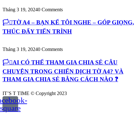
Tháng 3 19, 2024
0 Comments
🏳️‍⚧️TỜ A4 – BẠN KỂ TÔI NGHE – GÓP GIỌNG,
THÚC ĐẨY TIẾN TRÌNH
Tháng 3 19, 2024
0 Comments
🏳️‍⚧️AI CÓ THỂ THAM GIA CHIA SẺ CÂU
CHUYỆN TRONG CHIẾN DỊCH TỜ A4? VÀ
THAM GIA CHIA SẺ BẰNG CÁCH NÀO ❓
IT’S T TIME © Copyright 2023
acebook-
square