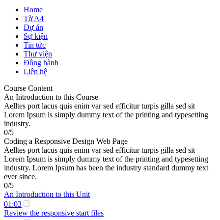
Home
Tờ A4
Dự án
Sự kiện
Tin tức
Thư viện
Đồng hành
Liên hệ
Course Content
An Introduction to this Course
Aelltes port lacus quis enim var sed efficitur turpis gilla sed sit
Lorem Ipsum is simply dummy text of the printing and typesetting
industry.
0/5
Coding a Responsive Design Web Page
Aelltes port lacus quis enim var sed efficitur turpis gilla sed sit
Lorem Ipsum is simply dummy text of the printing and typesetting
industry. Lorem Ipsum has been the industry standard dummy text
ever since.
0/5
An Introduction to this Unit
01:03
Review the responsive start files