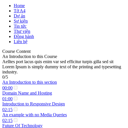
Home
Tờ A4
Dự án
Sự kiện
Tin tức
Thư viện
Đồng hành
Liên hệ
Course Content
An Introduction to this Course
Aelltes port lacus quis enim var sed efficitur turpis gilla sed sit
Lorem Ipsum is simply dummy text of the printing and typesetting
industry.
0/5
An Introduction to this section
00:00
Domain Name and Hosting
01:00
Introduction to Responsive Design
02:15
An example with no Media Queries
02:15
Future Of Technology