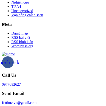
Nghiên cứu
Tờ A4
Uncategorized
Vận động chính sách
Meta
Đăng nhập
RSS bài viết
RSS bình luận
WordPress.org
acebook
Call Us
0977682627
Send Email
itsttime.vn@gmail.com