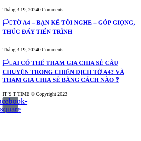
Tháng 3 19, 2024
0 Comments
🏳️‍⚧️TỜ A4 – BẠN KỂ TÔI NGHE – GÓP GIỌNG,
THÚC ĐẨY TIẾN TRÌNH
Tháng 3 19, 2024
0 Comments
🏳️‍⚧️AI CÓ THỂ THAM GIA CHIA SẺ CÂU
CHUYỆN TRONG CHIẾN DỊCH TỜ A4? VÀ
THAM GIA CHIA SẺ BẰNG CÁCH NÀO ❓
IT’S T TIME © Copyright 2023
acebook-
square