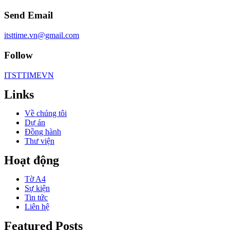
Send Email
itsttime.vn@gmail.com
Follow
ITSTTIMEVN
Links
Về chúng tôi
Dự án
Đồng hành
Thư viện
Hoạt động
Tờ A4
Sự kiện
Tin tức
Liên hệ
Featured Posts