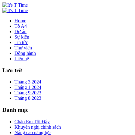
Home
Tờ A4
Dự án
Sự kiện
Tin tức
Thư viện
Đồng hành
Liên hệ
Lưu trữ
Tháng 3 2024
Tháng 1 2024
Tháng 9 2023
Tháng 8 2023
Danh mục
Chào Em Tôi Đây
Khuyến nghị chính sách
Nâng cao năng lực