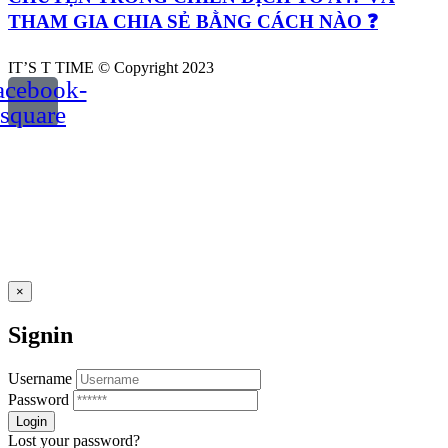
THAM GIA CHIA SẺ BẰNG CÁCH NÀO ❓
IT’S T TIME © Copyright 2023
acebook-
square
×
Signin
Username
Password
Lost your password?