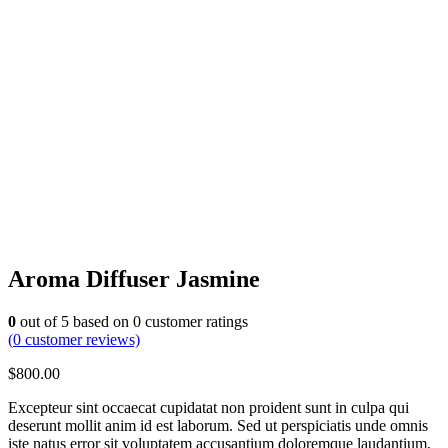
Aroma Diffuser Jasmine
0
out of
5
based on
0
customer ratings
(
0
customer reviews)
$
800.00
Excepteur sint occaecat cupidatat non proident sunt in culpa qui
deserunt mollit anim id est laborum. Sed ut perspiciatis unde omnis
iste natus error sit voluptatem accusantium doloremque laudantium,