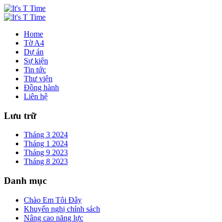
Home
Tờ A4
Dự án
Sự kiện
Tin tức
Thư viện
Đồng hành
Liên hệ
Lưu trữ
Tháng 3 2024
Tháng 1 2024
Tháng 9 2023
Tháng 8 2023
Danh mục
Chào Em Tôi Đây
Khuyến nghị chính sách
Nâng cao năng lực