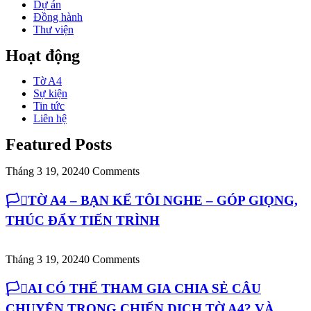
Dự án
Đồng hành
Thư viện
Hoạt động
Tờ A4
Sự kiện
Tin tức
Liên hệ
Featured Posts
Tháng 3 19, 2024
0 Comments
🏳️‍⚧️TỜ A4 – BẠN KỂ TÔI NGHE – GÓP GIỌNG,
THÚC ĐẨY TIẾN TRÌNH
Tháng 3 19, 2024
0 Comments
🏳️‍⚧️AI CÓ THỂ THAM GIA CHIA SẺ CÂU
CHUYỆN TRONG CHIẾN DỊCH TỜ A4? VÀ