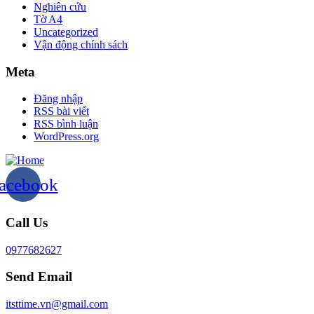
Nghiên cứu
Tờ A4
Uncategorized
Vận động chính sách
Meta
Đăng nhập
RSS bài viết
RSS bình luận
WordPress.org
acebook
Call Us
0977682627
Send Email
itsttime.vn@gmail.com