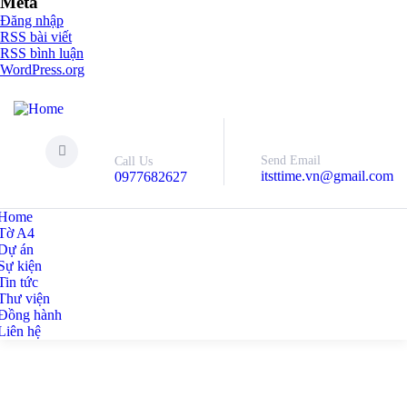
Meta
Đăng nhập
RSS bài viết
RSS bình luận
WordPress.org
Send Email
Call Us
itsttime.vn@gmail.com
0977682627
Home
Tờ A4
Dự án
Sự kiện
Tin tức
Thư viện
Đồng hành
Liên hệ