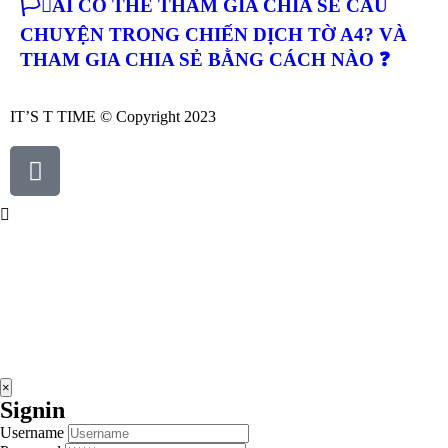
🏳️‍⚧️AI CÓ THỂ THAM GIA CHIA SẺ CÂU
CHUYỆN TRONG CHIẾN DỊCH TỜ A4? VÀ
THAM GIA CHIA SẺ BẰNG CÁCH NÀO ❓
IT’S T TIME © Copyright 2023
×
Signin
Username