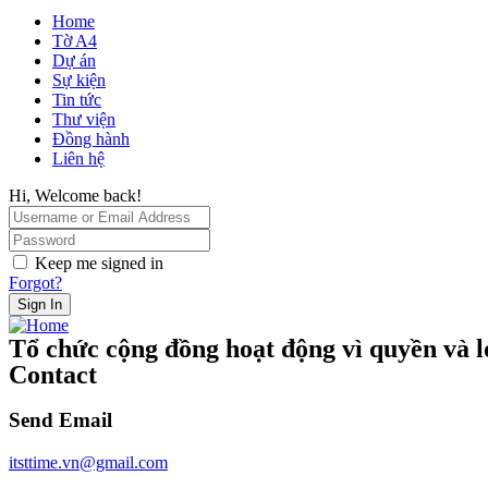
Home
Tờ A4
Dự án
Sự kiện
Tin tức
Thư viện
Đồng hành
Liên hệ
Hi, Welcome back!
Keep me signed in
Forgot?
Sign In
Tổ chức cộng đồng hoạt động vì quyền và lợ
Contact
Send Email
itsttime.vn@gmail.com