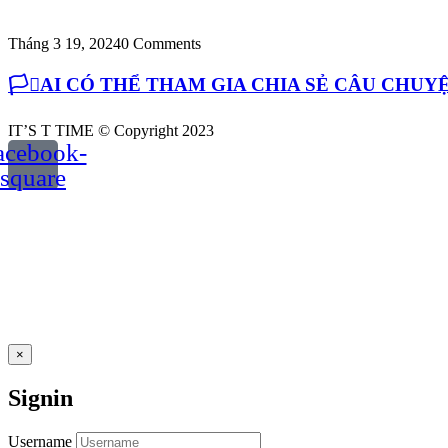
Tháng 3 19, 2024
0 Comments
🏳️‍⚧️AI CÓ THỂ THAM GIA CHIA SẺ CÂU CH
IT’S T TIME © Copyright 2023
acebook-
square
×
Signin
Username