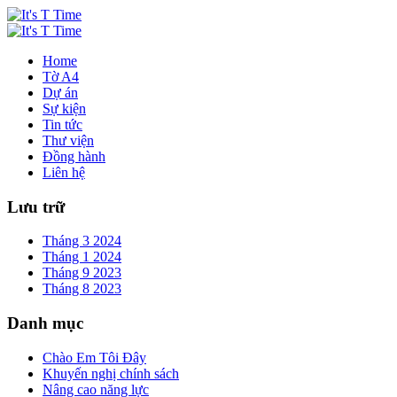
Home
Tờ A4
Dự án
Sự kiện
Tin tức
Thư viện
Đồng hành
Liên hệ
Lưu trữ
Tháng 3 2024
Tháng 1 2024
Tháng 9 2023
Tháng 8 2023
Danh mục
Chào Em Tôi Đây
Khuyến nghị chính sách
Nâng cao năng lực