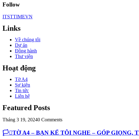
Follow
ITSTTIMEVN
Links
Về chúng tôi
Dự án
Đồng hành
Thư viện
Hoạt động
Tờ A4
Sự kiện
Tin tức
Liên hệ
Featured Posts
Tháng 3 19, 2024
0 Comments
🏳️‍⚧️TỜ A4 – BẠN KỂ TÔI NGHE – GÓP GIỌNG,