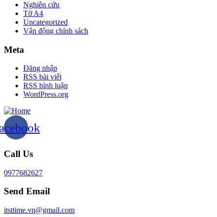
Nghiên cứu
Tờ A4
Uncategorized
Vận động chính sách
Meta
Đăng nhập
RSS bài viết
RSS bình luận
WordPress.org
acebook
Call Us
0977682627
Send Email
itsttime.vn@gmail.com