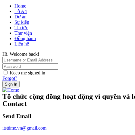
Home
Tờ A4
Dự án
Sự kiện
Tin tức
Thư viện
Đồng hành
Liên hệ
Hi, Welcome back!
Keep me signed in
Forgot?
Sign In
Tổ chức cộng đồng hoạt động vì quyền và lợ
Contact
Send Email
itsttime.vn@gmail.com