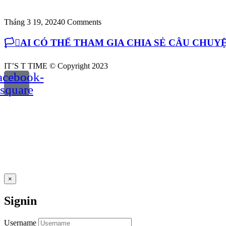
Tháng 3 19, 2024
0 Comments
🏳️‍⚧️AI CÓ THỂ THAM GIA CHIA SẺ CÂU CH
IT’S T TIME © Copyright 2023
acebook-
square
×
Signin
Username