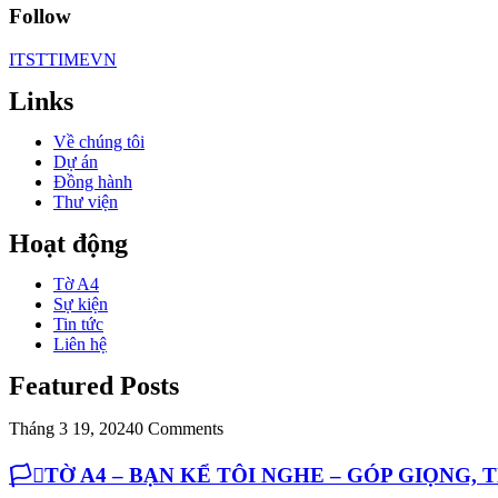
Follow
ITSTTIMEVN
Links
Về chúng tôi
Dự án
Đồng hành
Thư viện
Hoạt động
Tờ A4
Sự kiện
Tin tức
Liên hệ
Featured Posts
Tháng 3 19, 2024
0 Comments
🏳️‍⚧️TỜ A4 – BẠN KỂ TÔI NGHE – GÓP GIỌNG,