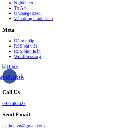
Nghiên cứu
Tờ A4
Uncategorized
Vận động chính sách
Meta
Đăng nhập
RSS bài viết
RSS bình luận
WordPress.org
acebook
Call Us
0977682627
Send Email
itsttime.vn@gmail.com