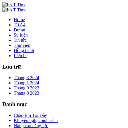
Home
Tờ A4
Dự án
Sự kiện
Tin tức
Thư viện
Đồng hành
Liên hệ
Lưu trữ
Tháng 3 2024
Tháng 1 2024
Tháng 9 2023
Tháng 8 2023
Danh mục
Chào Em Tôi Đây
Khuyến nghị chính sách
Nâng cao năng lực