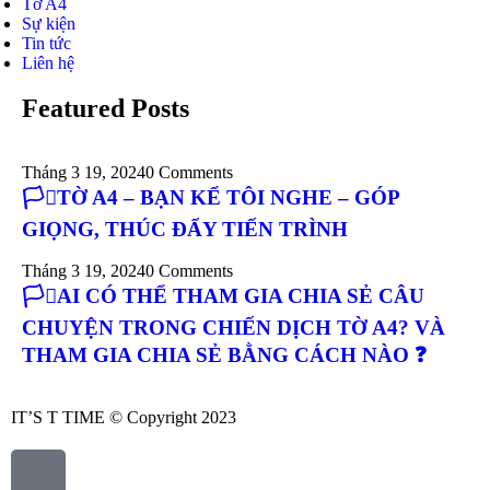
Tờ A4
Sự kiện
Tin tức
Liên hệ
Featured Posts
Tháng 3 19, 2024
0 Comments
🏳️‍⚧️TỜ A4 – BẠN KỂ TÔI NGHE – GÓP
GIỌNG, THÚC ĐẨY TIẾN TRÌNH
Tháng 3 19, 2024
0 Comments
🏳️‍⚧️AI CÓ THỂ THAM GIA CHIA SẺ CÂU
CHUYỆN TRONG CHIẾN DỊCH TỜ A4? VÀ
THAM GIA CHIA SẺ BẰNG CÁCH NÀO ❓
IT’S T TIME © Copyright 2023