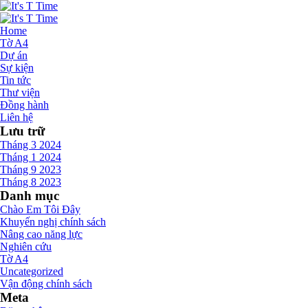
Home
Tờ A4
Dự án
Sự kiện
Tin tức
Thư viện
Đồng hành
Liên hệ
Lưu trữ
Tháng 3 2024
Tháng 1 2024
Tháng 9 2023
Tháng 8 2023
Danh mục
Chào Em Tôi Đây
Khuyến nghị chính sách
Nâng cao năng lực
Nghiên cứu
Tờ A4
Uncategorized
Vận động chính sách
Meta