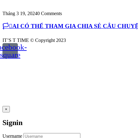
Tháng 3 19, 2024
0 Comments
🏳️‍⚧️AI CÓ THỂ THAM GIA CHIA SẺ CÂU CH
IT’S T TIME © Copyright 2023
acebook-
square
×
Signin
Username