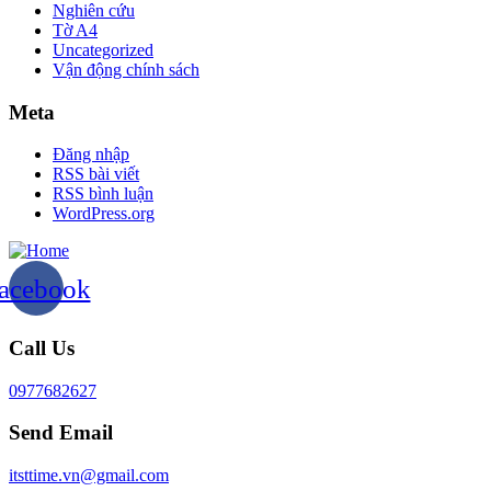
Nghiên cứu
Tờ A4
Uncategorized
Vận động chính sách
Meta
Đăng nhập
RSS bài viết
RSS bình luận
WordPress.org
acebook
Call Us
0977682627
Send Email
itsttime.vn@gmail.com