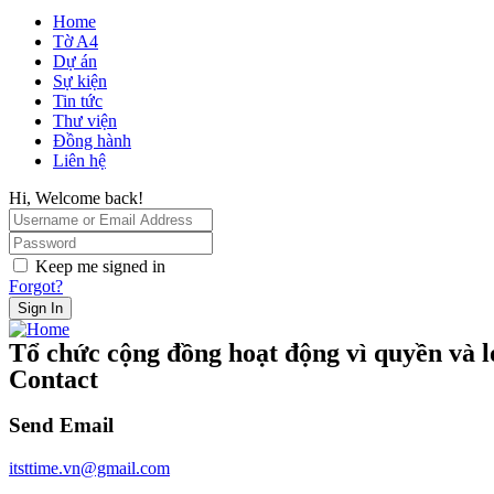
Home
Tờ A4
Dự án
Sự kiện
Tin tức
Thư viện
Đồng hành
Liên hệ
Hi, Welcome back!
Keep me signed in
Forgot?
Sign In
Tổ chức cộng đồng hoạt động vì quyền và lợ
Contact
Send Email
itsttime.vn@gmail.com