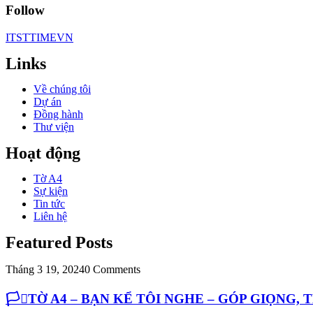
Follow
ITSTTIMEVN
Links
Về chúng tôi
Dự án
Đồng hành
Thư viện
Hoạt động
Tờ A4
Sự kiện
Tin tức
Liên hệ
Featured Posts
Tháng 3 19, 2024
0 Comments
🏳️‍⚧️TỜ A4 – BẠN KỂ TÔI NGHE – GÓP GIỌNG,