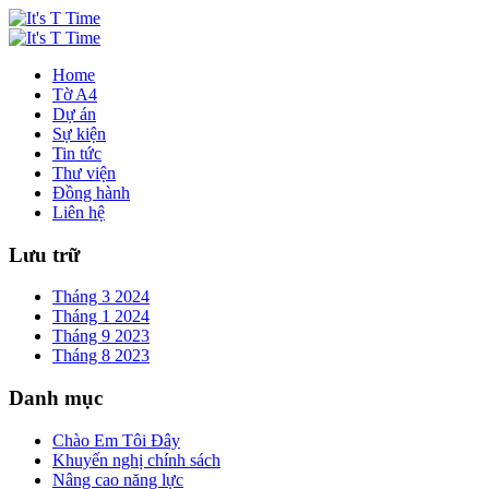
Home
Tờ A4
Dự án
Sự kiện
Tin tức
Thư viện
Đồng hành
Liên hệ
Lưu trữ
Tháng 3 2024
Tháng 1 2024
Tháng 9 2023
Tháng 8 2023
Danh mục
Chào Em Tôi Đây
Khuyến nghị chính sách
Nâng cao năng lực