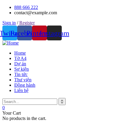
888 666 222
contact@example.com
Sign in
/
Register
Twitter
Facebook
Pinterest
Instagram
Home
Tờ A4
Dự án
Sự kiện
Tin tức
Thư viện
Đồng hành
Liên hệ
0
Your Cart
No products in the cart.